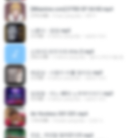
[Witanime.com] DTRD EP 04 HD.mp4
279.0 MB
9 hari yang lalu
DRTY
나훈아 - 영영.mp3
3.5 MB
4 tahun yang lalu
castor-trot
신유리) 유두자위 A to Z.mp3
256.6 MB
2 tahun yang lalu
좀비고4인커플 좀.
배금성 - 사랑이 비를 맞아요.mp3
3.5 MB
4 tahun yang lalu
castor-trot
임영웅 - 어느 60대 노부부이야기.mp3
4.6 MB
4 tahun yang lalu
castor-trot
Air Hostess S01 E01.mp4
174.4 MB
3 bulan yang lalu
민호 이.
진성 - 천년을 빌려준다면.mp3