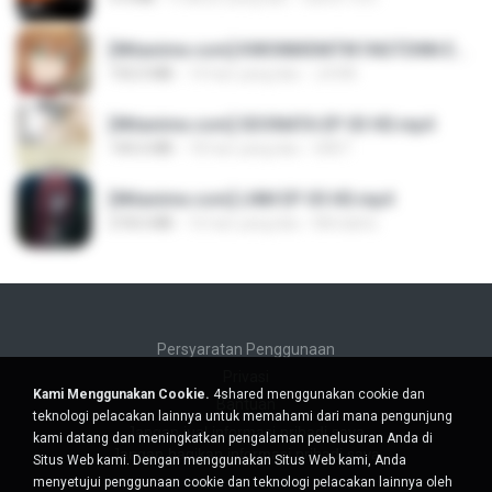
[Witanime.com] KWONMSNITIK1NGTDNN EP 04 HD.mp4
192.0 MB
14 hari yang lalu
JUVIA
[Witanime.com] SDONATA EP 03 HD.mp4
140.6 MB
18 hari yang lalu
GRET
[Witanime.com] LNM EP 05 HD.mp4
218.6 MB
16 hari yang lalu
MUrabito
Persyaratan Penggunaan
Privasi
Kami Menggunakan Cookie.
4shared menggunakan cookie dan
Bantuan
teknologi pelacakan lainnya untuk memahami dari mana pengunjung
Jangan jual informasi pribadi saya
kami datang dan meningkatkan pengalaman penelusuran Anda di
Jangan bagikan informasi pribadi saya
Situs Web kami. Dengan menggunakan Situs Web kami, Anda
menyetujui penggunaan cookie dan teknologi pelacakan lainnya oleh