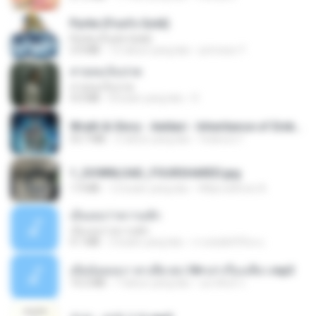
Pyrite (Fool's Gold)
Pyrite (Fool's Gold)
3.4 MB
12 tahun yang lalu
princess Y.
สายลมเจ็บปวด
สายลมเจ็บปวด
4.0 MB
8 bulan yang lalu
D
Wrath & Glory - Aeldari - Inheritance of Embers.pdf
53.7 MB
2 tahun yang lalu
federico f
1_DOWNLOAD_FOURSHARED.jpg
1.9 MB
12 bulan yang lalu
Wtlprodthree A.
เอิ้นเธอว่าความฮัก
เอิ้นเธอว่าความฮัก
4.1 MB
2 bulan yang lalu
ถามพ่อ&#39;พ ม.
เมียน้อยเหงา พาเสียวค่ะ18+เล่าเรื่องเสียว.mp3
14.2 MB
7 tahun yang lalu
อมรพันธ์ จ.