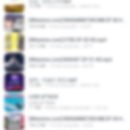
진성 - 보릿고개.mp3
3.4 MB
4 tahun yang lalu
castor-trot
[Witanime.com] RKNGMNNTSRCMB EP 06 HD.mp4
294.8 MB
8 hari yang lalu
LOLKI
[Witanime.com] DTRD EP 03 HD.mp4
321.3 MB
16 hari yang lalu
DRTY
[Witanime.com] BSKHKT EP 01 HD.mp4
408.9 MB
13 hari yang lalu
BLITR
영탁 - 막걸리 한잔.mp3
3.2 MB
3 tahun yang lalu
castor-trot
LOVE ATTACK
LOVE ATTACK
7.1 MB
sekitar setahun yang lalu
지빈 임.
[Witanime.com] RKNGMNNTSRCMB EP 05 HD.mp4
186.0 MB
15 hari yang lalu
LOLKI