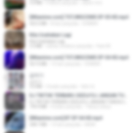
3.4 MB
4 tahun yang lalu
castor-trot
[Witanime.com] TSTJWGCDMS EP 05 HD.mp4
423.2 MB
8 hari yang lalu
DOMISR
Kita Usahakan Lagi
Kita Usahakan Lagi
3.3 MB
sekitar setahun yang lalu
Fazri M.
[Witanime.com] TSTJWGCDMS EP 04 HD.mp4
567.0 MB
15 hari yang lalu
DOMISR
갑자기
갑자기
3.0 MB
2 bulan yang lalu
복희 박.
DJ TIKTOK TERBARU 2025🎵DJ JANGAN TUNGGU LAMA LAMA NANTI LAMA LAMA 🎵DJ SEDIA AKU SEBELUM HUJAN
DJ TIKTOK TERBARU 2025🎵DJ JANGAN TUNGGU LAMA LAMA NANTI LAMA LAMA 🎵DJ SEDIA AKU SEBELUM HUJAN
199.4 MB
6 bulan yang lalu
Yahya Lahiya
[Witanime.com] BT EP 04 HD.mp4
248.7 MB
13 hari yang lalu
BAXK