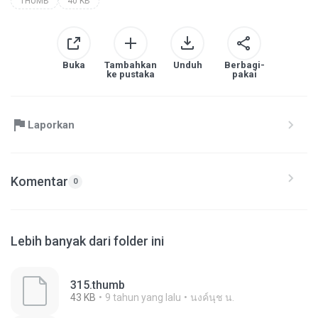
THUMB
40 KB
Buka
Tambahkan
Unduh
Berbagi-
ke pustaka
pakai
Laporkan
Komentar
0
Lebih banyak dari folder ini
315.thumb
43 KB
9 tahun yang lalu
นงค์นุช น.