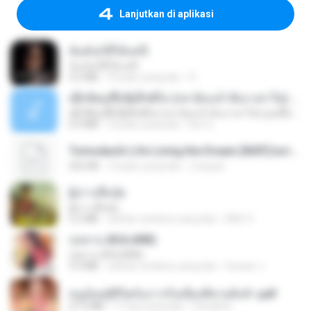
Lanjutkan di aplikasi
ฉันมันก็ดีได้แค่นี้
ฉันมันก็ดีได้แค่นี้
4.2 MB
9 bulan yang lalu
D
ເຊົາຮ້ອງເຖົ້າຊິເອົາທໍ່ໃດ (เซาฮ้องเถ้าสิเอาเท่าใด) ບຸນເກີດ ຫນູຫ່ວງ ft. ໂສພາ ຈຸນທະລາ
ເຊົາຮ້ອງເຖົ້າຊິເອົາທໍ່ໃດ (เซาฮ้องเถ้าสิเอาเท่าใด) ບຸນເກີດ ຫນູຫ່ວງ ft. ໂສພາ ຈຸນທະລາ
6.0 MB
2 bulan yang lalu
But G.
Tomodachi Life Living the Dream [NSP].torrent
252 KB
2 bulan yang lalu
margob
ผู้บ่าวเสื้อปุ๋ย
ผู้บ่าวเสื้อปุ๋ย
5.2 MB
sekitar setahun yang lalu
Mith 9.
กุหลาบ (KULARB)
กุหลาบ (KULARB)
5.9 MB
sekitar setahun yang lalu
Suwan J.
หนูน้อยสู้ชีวิตกับภารกิจเลี้ยงพี่ชายทั้งห้า.pdf
27.2 MB
17 hari yang lalu
Pandarin