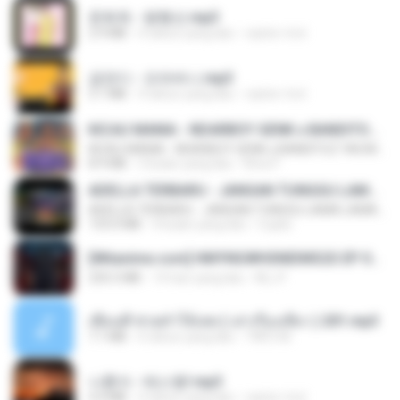
문희옥 - 평행선.mp3
2.9 MB
4 tahun yang lalu
castor-trot
금잔디 - 오라버니.mp3
3.1 MB
4 tahun yang lalu
castor-trot
KICAU MANIA - NDARBOY GENK x BANDITOZ YAOW 86 (OFFICIAL LYRIC VIDEO) GAS POL NDANGAK
KICAU MANIA - NDARBOY GENK x BANDITOZ YAOW 86 (OFFICIAL LYRIC VIDEO) GAS POL NDANGAK
8.9 MB
3 bulan yang lalu
Rina P.
ADELLA TERBARU - JANGAN TUNGGU LAMA LAMA - GELAS RETAK - OM ADELLA FULL ALBUM TERBARU 2026
ADELLA TERBARU - JANGAN TUNGGU LAMA LAMA - GELAS RETAK - OM ADELLA FULL ALBUM TERBARU 2026
133.0 MB
4 bulan yang lalu
Cuplis
[Witanime.com] HMYNGWHSNIDMS2S EP 04 HD.mp4
235.5 MB
14 hari yang lalu
KILJY
เพื่อนพี่ ช่วยทำให้เสด ( เล่าเรื่องเสียว ) 201.mp3
7.1 MB
6 tahun yang lalu
TNP2 M.
나훈아 - 테스형!.mp3
4.4 MB
4 tahun yang lalu
castor-trot