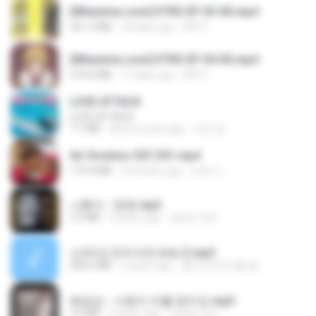
[Witanime.com] DTRD EP 03 HD.mp4
321.3 MB
18 days ago
DRTY
[Witanime.com] DTRD EP 04 HD.mp4
279.0 MB
11 days ago
DRTY
LOVE ATTACK
LOVE ATTACK
7.1 MB
about a year ago
지빈 임.
Air Hostess S01 E01.mp4
174.4 MB
3 months ago
민호 이.
나훈아 - 영영.mp3
3.5 MB
4 years ago
castor-trot
신유리) 유두자위 A to Z.mp3
256.6 MB
2 years ago
좀비고4인커플 좀.
배금성 - 사랑이 비를 맞아요.mp3
3.5 MB
4 years ago
castor-trot