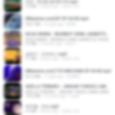
진성 - 천년을 빌려준다면.mp3
3.4 MB
4 years ago
castor-trot
[Witanime.com] BT EP 04 HD.mp4
248.7 MB
16 days ago
BAXK
KICAU MANIA - NDARBOY GENK x BANDITOZ YAOW 86 (OFFICIAL LYRIC VIDEO) GAS POL NDANGAK
KICAU MANIA - NDARBOY GENK x BANDITOZ YAOW 86 (OFFICIAL LYRIC VIDEO) GAS POL NDANGAK
8.9 MB
3 months ago
Rina P.
금잔디 - 오라버니.mp3
3.1 MB
4 years ago
castor-trot
[Witanime.com] TSTJWGCDMS EP 04 HD.mp4
567.0 MB
17 days ago
DOMISR
ADELLA TERBARU - JANGAN TUNGGU LAMA LAMA - GELAS RETAK - OM ADELLA FULL ALBUM TERBARU 2026
ADELLA TERBARU - JANGAN TUNGGU LAMA LAMA - GELAS RETAK - OM ADELLA FULL ALBUM TERBARU 2026
133.0 MB
4 months ago
Cuplis
박우철 - 연모.mp3
3.5 MB
4 years ago
castor-trot