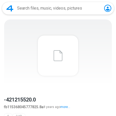
-421215520.0
fb115368045777825.8a
8 years ago
more...