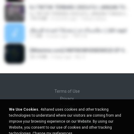
DJ TIKTOK TERBARU 2025🎵DJ JANGAN TUNGGU LAMA LAMA NANTI LAMA LAMA 🎵DJ SEDIA AKU SEBELUM HUJAN
DJ TIKTOK TERBARU 2025🎵DJ JANGAN TUNGGU LAMA LAMA NANTI LAMA LAMA 🎵DJ SEDIA AKU SEBELUM HUJAN
199.4 MB
6 months ago
Yahya Lahiya
เพื่อนพี่ ช่วยทำให้เสด ( เล่าเรื่องเสียว ) 201.mp3
7.1 MB
6 years ago
TNP2 M.
[Witanime.com] HMYNGWHSNIDMS2S EP 05 HD.mp4
251.4 MB
9 days ago
KILJY
Terms of Use
Privacy
Support
We Use Cookies.
4shared uses cookies and other tracking
Do not sell my personal information
technologies to understand where our visitors are coming from and
Do not share my personal information
improve your browsing experience on our Website. By using our
Website, you consent to our use of cookies and other tracking
technologies.
Change my preferences