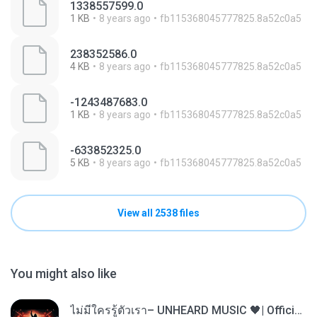
1338557599.0
1 KB
8 years ago
fb115368045777825.8a52c0a5
238352586.0
4 KB
8 years ago
fb115368045777825.8a52c0a5
-1243487683.0
1 KB
8 years ago
fb115368045777825.8a52c0a5
-633852325.0
5 KB
8 years ago
fb115368045777825.8a52c0a5
View all 2538 files
You might also like
ไม่มีใครรู้ตัวเรา– UNHEARD MUSIC 🖤| Official Lyric Video | เพลงสู้ชีวิต