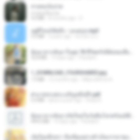
สายลมเจ็บปวด
สายลมเจ็บปวด
4.0 MB
8 months ago
D
อยู่ที่ไหนก็คิดถึง - เมนทอล.mp3
4.2 MB
2 years ago
มันไม้สาย ม.
ย้อนเวลากลับมาในยุค 70 ชีวิตครั้งนี้ฉันขอเลือกเอง จบ.pdf
32.8 MB
19 days ago
Pandarin
1_DOWNLOAD_FOURSHARED.jpg
1.9 MB
12 months ago
Wtlprodthree A.
ฝ่าบาททรงพระเจริญหมื่นปี1.pdf
6.4 MB
about a year ago
Orasa K.
ย้อนเวลากลับมาเกิดใหม่ในวันสิ้นโลกพร้อมมิติส่วนตัว 1-443 [จบ] - 揍趴长颈鹿.pdf
499.6 MB
19 days ago
Pandarin
เกิดใหม่อีกครา อี๋เหนียงอย่างข้าเป็นภรรยาขุนนาง 1_ST.pdf