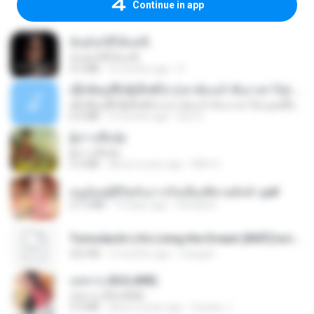
Continue in app
ฉันมันก็ดีได้แค่นี้
ฉันมันก็ดีได้แค่นี้
4.2 MB
9 months ago
D
ເຊົາຮ້ອງເຖົ້າຊິເອົາທໍ່ໃດ (เซาฮ้องเถ้าสิเอาเท่าใด) ບຸນເກີດ ຫນູຫ່ວງ ft. ໂສພາ ຈຸນທະລາ
ເຊົາຮ້ອງເຖົ້າຊິເອົາທໍ່ໃດ (เซาฮ้องเถ้าสิเอาเท่าใด) ບຸນເກີດ ຫນູຫ່ວງ ft. ໂສພາ ຈຸນທະລາ
6.0 MB
2 months ago
But G.
ผู้บ่าวเสื้อปุ๋ย
ผู้บ่าวเสื้อปุ๋ย
5.2 MB
about a year ago
Mith 9.
หนูน้อยสู้ชีวิตกับภารกิจเลี้ยงพี่ชายทั้งห้า.pdf
27.2 MB
19 days ago
Pandarin
Tomodachi Life Living the Dream [NSP].torrent
252 KB
2 months ago
margob
กุหลาบ (KULARB)
กุหลาบ (KULARB)
5.9 MB
about a year ago
Suwan J.