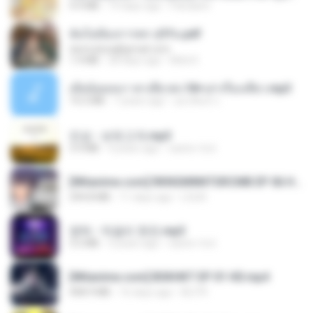
4.9 MB
19 days ago
Pandarin
ฉันไม่ต้องการพร สุจิรัน.pdf
tanmobza@gmail.com
1.4 MB
28 days ago
Mob K.
เมียน้อยเหงา พาเสียวค่ะ18+เล่าเรื่องเสียว.mp3
14.2 MB
7 years ago
อมรพันธ์ จ.
진성 - 보릿고개.mp3
3.4 MB
4 years ago
castor-trot
[Witanime.com] RKNGMNNTSRCMB EP 06 HD.mp4
294.8 MB
11 days ago
LOLKI
영탁 - 막걸리 한잔.mp3
3.2 MB
3 years ago
castor-trot
[Witanime.com] BSKHKT EP 01 HD.mp4
408.9 MB
16 days ago
BLITR