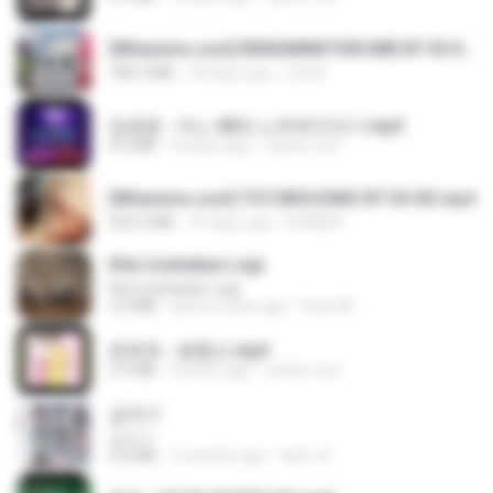
[Witanime.com] RKNGMNNTSRCMB EP 05 HD.mp4
186.0 MB
18 days ago
LOLKI
임영웅 - 어느 60대 노부부이야기.mp3
4.6 MB
4 years ago
castor-trot
[Witanime.com] TSTJWGCDMS EP 05 HD.mp4
423.2 MB
10 days ago
DOMISR
Kita Usahakan Lagi
Kita Usahakan Lagi
3.3 MB
about a year ago
Fazri M.
문희옥 - 평행선.mp3
2.9 MB
4 years ago
castor-trot
갑자기
갑자기
3.0 MB
2 months ago
복희 박.