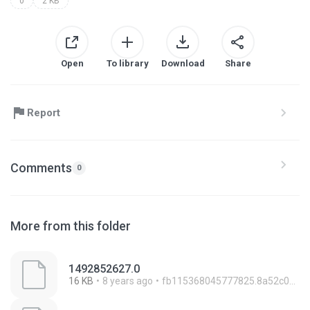
0
2 KB
Open
To library
Download
Share
Report
Comments
0
More from this folder
1492852627.0
16 KB
8 years ago
fb115368045777825.8a52c0a5