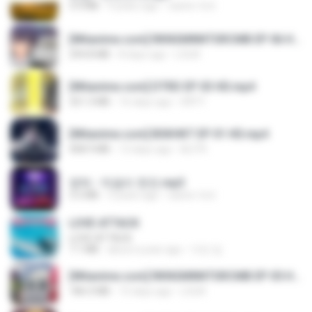
3.4 MB
4 years ago
castor-trot
[Witanime.com] RKNGMNNTSRCMB EP 06 HD.mp4
294.8 MB
8 days ago
LOLKI
[Witanime.com] DTRD EP 03 HD.mp4
321.3 MB
16 days ago
DRTY
[Witanime.com] BSKHKT EP 01 HD.mp4
408.9 MB
13 days ago
BLITR
영탁 - 막걸리 한잔.mp3
3.2 MB
3 years ago
castor-trot
LOVE ATTACK
LOVE ATTACK
7.1 MB
about a year ago
지빈 임.
[Witanime.com] RKNGMNNTSRCMB EP 05 HD.mp4
186.0 MB
15 days ago
LOLKI