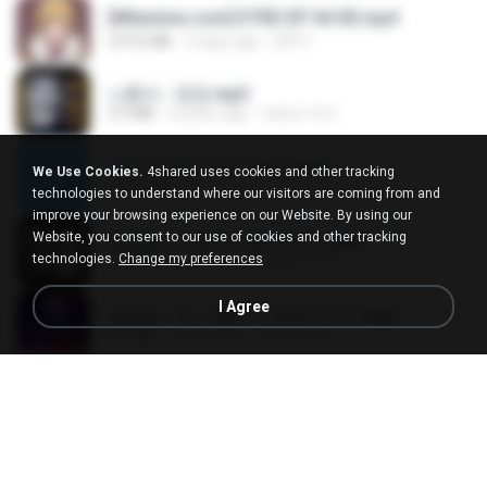
[Witanime.com] DTRD EP 04 HD.mp4
279.0 MB
9 days ago
DRTY
나훈아 - 영영.mp3
3.5 MB
4 years ago
castor-trot
신유리) 유두자위 A to Z.mp3
We Use Cookies.
4shared uses cookies and other tracking
256.6 MB
2 years ago
좀비고4인커플 좀.
technologies to understand where our visitors are coming from and
improve your browsing experience on our Website. By using our
Website, you consent to our use of cookies and other tracking
배금성 - 사랑이 비를 맞아요.mp3
technologies.
Change my preferences
3.5 MB
4 years ago
castor-trot
I Agree
임영웅 - 어느 60대 노부부이야기.mp3
4.6 MB
4 years ago
castor-trot
Air Hostess S01 E01.mp4
174.4 MB
3 months ago
민호 이.
진성 - 천년을 빌려준다면.mp3
3.4 MB
4 years ago
castor-trot