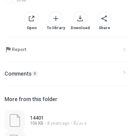
56 KB
Open
To library
Download
Share
Report
Comments
0
More from this folder
14401
106 KB
8 years ago
ผึ้ง'งง จ.