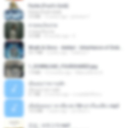
Pyrite (Fool's Gold)
Pyrite (Fool's Gold)
3.4 MB
12 years ago
princess Y.
สายลมเจ็บปวด
สายลมเจ็บปวด
4.0 MB
8 months ago
D
Wrath & Glory - Aeldari - Inheritance of Embers.pdf
53.7 MB
2 years ago
federico f
1_DOWNLOAD_FOURSHARED.jpg
1.9 MB
12 months ago
Wtlprodthree A.
เอิ้นเธอว่าความฮัก
เอิ้นเธอว่าความฮัก
4.1 MB
2 months ago
ถามพ่อ&#39;พ ม.
เมียน้อยเหงา พาเสียวค่ะ18+เล่าเรื่องเสียว.mp3
14.2 MB
7 years ago
อมรพันธ์ จ.
진성 - 보릿고개.mp3