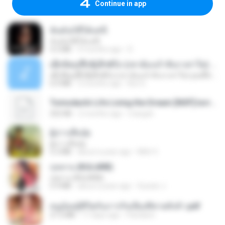
Continue in app
ฉันมันก็ดีได้แค่นี้
ฉันมันก็ดีได้แค่นี้
4.2 MB
9 months ago
D
ເຊົາຮ້ອງເຖົ້າຊິເອົາທໍ່ໃດ (เซาฮ้องเถ้าสิเอาเท่าใด) ບຸນເກີດ ຫນູຫ່ວງ ft. ໂສພາ ຈຸນທະລາ
ເຊົາຮ້ອງເຖົ້າຊິເອົາທໍ່ໃດ (เซาฮ้องเถ้าสิเอาเท่าใด) ບຸນເກີດ ຫນູຫ່ວງ ft. ໂສພາ ຈຸນທະລາ
6.0 MB
2 months ago
But G.
Tomodachi Life Living the Dream [NSP].torrent
252 KB
2 months ago
margob
ผู้บ่าวเสื้อปุ๋ย
ผู้บ่าวเสื้อปุ๋ย
5.2 MB
about a year ago
Mith 9.
กุหลาบ (KULARB)
กุหลาบ (KULARB)
5.9 MB
about a year ago
Suwan J.
หนูน้อยสู้ชีวิตกับภารกิจเลี้ยงพี่ชายทั้งห้า.pdf
27.2 MB
17 days ago
Pandarin