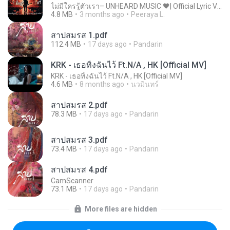
ไม่มีใครรู้ตัวเรา– UNHEARD MUSIC 🖤| Official Lyric Video | เพลงสู้ชีวิต
4.8 MB
3 months ago
Peeraya L.
สาปสมรส 1.pdf
112.4 MB
17 days ago
Pandarin
KRK - เธอทิ้งฉันไว้ Ft.N/A , HK [Official MV]
KRK - เธอทิ้งฉันไว้ Ft.N/A , HK [Official MV]
4.6 MB
8 months ago
นวมินทร์
สาปสมรส 2.pdf
78.3 MB
17 days ago
Pandarin
สาปสมรส 3.pdf
73.4 MB
17 days ago
Pandarin
สาปสมรส 4.pdf
CamScanner
73.1 MB
17 days ago
Pandarin
More files are hidden