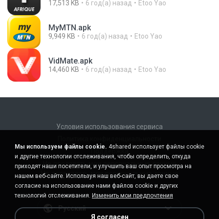
17,513 KB
6 год(а) назад
Etoo Yao
MyMTN.apk
9,949 KB
6 год(а) назад
Etoo Yao
VidMate.apk
14,460 KB
6 год(а) назад
Etoo Yao
Условия использования сервиса
Политика конфиденциальности
Мы используем файлы cookie.
4shared использует файлы cookie
Поддержка
и другие технологии отслеживания, чтобы определить, откуда
Не продавать мои персональные данные
приходят наши посетители, и улучшить ваш опыт просмотра на
Не передавать мои персональные данные
нашем веб-сайте. Используя наш веб-сайт, вы даете свое
согласие на использование нами файлов cookie и других
технологий отслеживания.
Изменить мои предпочтения
Русский
Я согласен