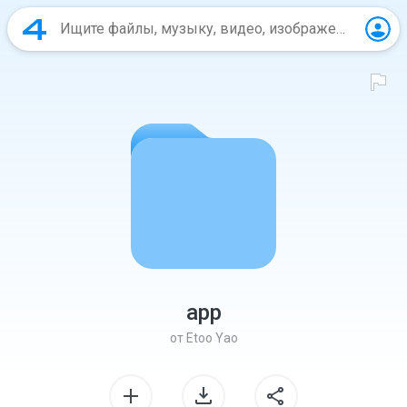
app
от
Etoo Yao