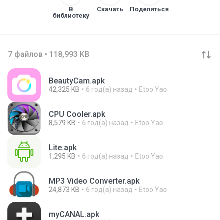
В
Скачать
Поделиться
библиотеку
7 файлов • 118,993 KB
BeautyCam.apk
42,325 KB
6 год(а) назад
Etoo Yao
CPU Cooler.apk
8,579 KB
6 год(а) назад
Etoo Yao
Lite.apk
1,295 KB
6 год(а) назад
Etoo Yao
MP3 Video Converter.apk
24,873 KB
6 год(а) назад
Etoo Yao
myCANAL.apk