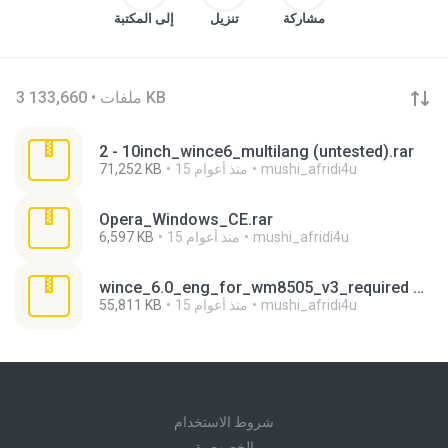
مشاركة
تنزيل
إلى المكتبة
3 ملفات • 133,660 KB
2 - 10inch_wince6_multilang (untested).rar
mushi_afridi4u
15 منذ أعوام
71,252 KB
Opera_Windows_CE.rar
mushi_afridi4u
15 منذ أعوام
6,597 KB
wince_6.0_eng_for_wm8505_v3_required winrar.7z
mushi_afridi4u
15 منذ أعوام
55,811 KB
شروط الاستخدام
الخصوصية