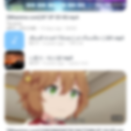
23:45
[Witanime.com] BT EP 03 HD.mp4
Florante
MP4
250.0 MB
19 days ago
BAXK
เพื่อนพี่ ช่วยทำให้เสด ( เล่าเรื่องเสียว ) 201.mp3
05:11
6 years ago
TNP2 M.
나훈아 - 테스형!.mp3
04:37
4 years ago
castor-trot
23:40
[Witanime.com] KWONMSNITIK1NGTDNN EP 04 HD.mp