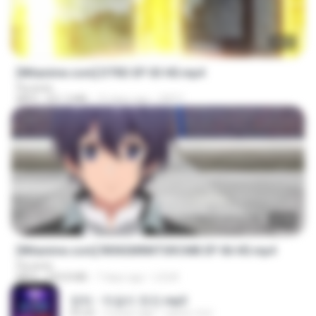
23:03
[Witanime.com] DTRD EP 03 HD.mp4
Florante
MP4
321.3 MB
15 days ago
DRTY
23:40
[Witanime.com] RKNGMNNTSRCMB EP 06 HD.mp4
Florante
MP4
294.8 MB
7 days ago
LOLKI
영탁 - 막걸리 한잔.mp3
03:20
3 years ago
castor-trot