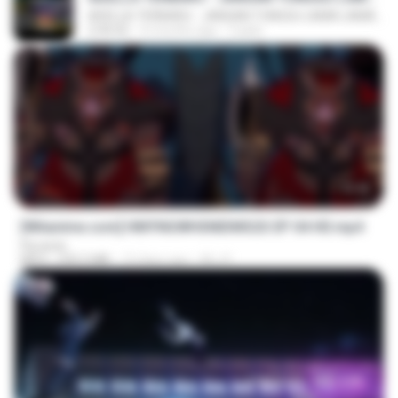
ADELLA TERBARU - JANGAN TUNGGU LAMA LAMA - GELAS RETAK - OM ADELLA FULL ALBUM TERBARU 2026
2:44:42
4 months ago
Cuplis
23:42
[Witanime.com] HMYNGWHSNIDMS2S EP 04 HD.mp4
Florante
MP4
235.5 MB
13 days ago
KILJY