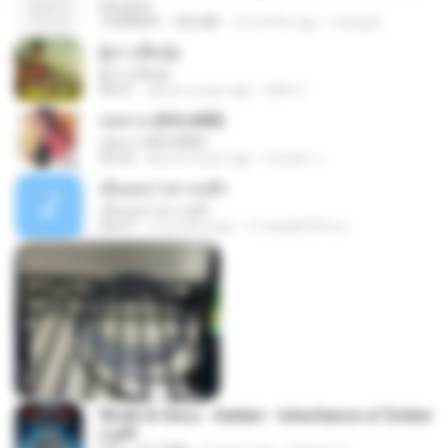
Florante
TORRENT
252 KB
2 months ago
margob
ผู้บ่าวเสื้อปุ๋ย
ผู้บ่าวเสื้อปุ๋ย
04:31
about a year ago
Mith 9.
กุหลาบ (KULARB)
กุหลาบ (KULARB)
03:55
about a year ago
Suwan J.
เอิ้นเธอว่าความฮัก
เอิ้นเธอว่าความฮัก
04:27
2 months ago
ถามพ่อ&#39;พ ม.
Wrath & Glory - Aeldari - Inheritance of Ember
s.pdf