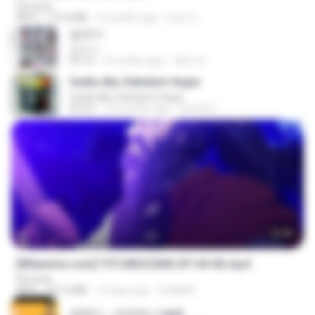
Florante
MP4
174.4 MB
3 months ago
민호 이.
갑자기
갑자기
03:15
2 months ago
복희 박.
Sedia Aku Sebelum Hujan
Sedia Aku Sebelum Hujan
03:53
10 months ago
Hamdi U.
23:40
[Witanime.com] TSTJWGCDMS EP 04 HD.mp4
Florante
MP4
567.0 MB
14 days ago
DOMISR
금잔디 - 오라버니.mp3