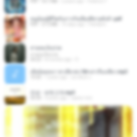
PDF
53.7 MB
2 years ago
federico f
หนูน้อยสู้ชีวิตกับภารกิจเลี้ยงพี่ชายทั้งห้า.pdf
PDF
27.2 MB
16 days ago
Pandarin
สายลมเจ็บปวด
สายลมเจ็บปวด
04:23
8 months ago
D
เมียน้อยเหงา พาเสียวค่ะ18+เล่าเรื่องเสียว.mp3
10:20
7 years ago
อมรพันธ์ จ.
진성 - 보릿고개.mp3
03:34
4 years ago
castor-trot