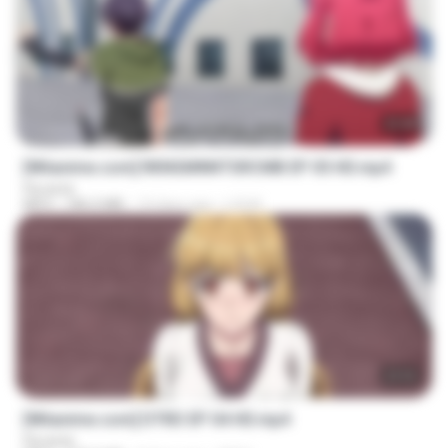
23:40
[Witanime.com] RKNGMNNTSRCMB EP 05 HD.mp4
Florante
MP4
186.0 MB
14 days ago
LOLKI
23:03
[Witanime.com] DTRD EP 04 HD.mp4
Florante