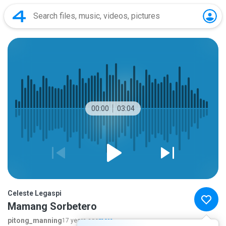
00:00
03:04
Celeste Legaspi
Mamang Sorbetero
pitong_manning
17 years ago
more...