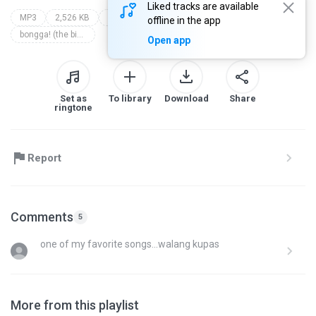
Liked tracks are available
MP3
2,526 KB
Ballad / Pop / Dance
celeste legaspi
offline in the app
bongga! (the biggest opm retro hits)
Open app
Set as
To library
Download
Share
ringtone
Report
Comments
5
one of my favorite songs...walang kupas
More from this playlist