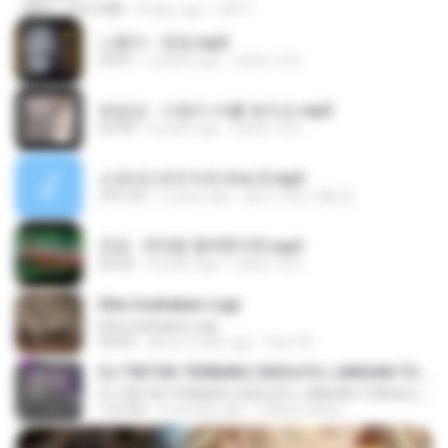
MP4
279.0 MB
8 days ago
DRTY
나훈아 - 영영.mp3
03:41
4 years ago
castor-trot
배금성 - 사랑이 비를 맞아요.mp3
03:39
4 years ago
castor-trot
신유리) 유두자위 A to Z.mp3
2:41:23
2 years ago
좀비고4인커플 좀.
진성 - 천년을 빌려준다면.mp3
03:32
4 years ago
castor-trot
Kita Usahakan Lagi
Kita Usahakan Lagi
03:54
about a year ago
Fazri M.
DJ TIKTOK TERBARU 2025🎵DJ JANGAN TUNGGU LAMA LAMA NANTI LAMA LAMA 🎵DJ SEDIA AKU SEBELUM HUJAN
DJ TIKTOK TERBARU 2025🎵DJ JANGAN TUNGGU LAMA LAMA NANTI LAMA LAMA 🎵DJ SEDIA AKU SEBELUM HUJAN
1:27:03
6 months ago
Yahya Lahiya