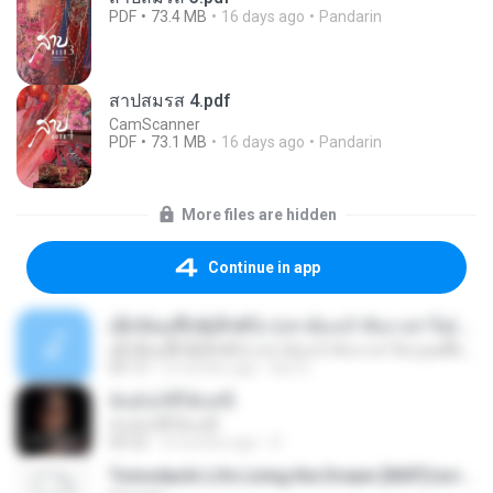
PDF
73.4 MB
16 days ago
Pandarin
สาปสมรส 4.pdf
CamScanner
PDF
73.1 MB
16 days ago
Pandarin
More files are hidden
Continue in app
ເຊົາຮ້ອງເຖົ້າຊິເອົາທໍ່ໃດ (เซาฮ้องเถ้าสิเอาเท่าใด) ບຸນເກີດ ຫນູຫ່ວງ ft. ໂສພາ ຈຸນທະລາ
ເຊົາຮ້ອງເຖົ້າຊິເອົາທໍ່ໃດ (เซาฮ้องเถ้าสิเอาเท่าใด) ບຸນເກີດ ຫນູຫ່ວງ ft. ໂສພາ ຈຸນທະລາ
05:13
2 months ago
But G.
ฉันมันก็ดีได้แค่นี้
ฉันมันก็ดีได้แค่นี้
04:32
9 months ago
D
Tomodachi Life Living the Dream [NSP].torrent