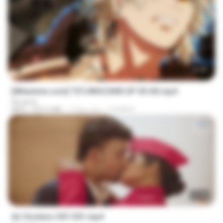
23:40
[Witanime.com] TSTJWGCDMS EP 05 HD.mp4
Florante
MP4
423.2 MB
7 days ago
DOMISR
27:46
Air Hostess S01 E01.mp4