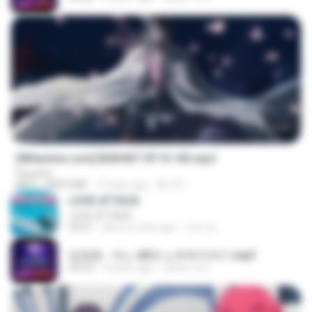
24:35
[Witanime.com] BSKHKT EP 01 HD.mp4
Florante
MP4
408.9 MB
12 days ago
BLITR
LOVE ATTACK
LOVE ATTACK
03:01
about a year ago
지빈 임.
임영웅 - 어느 60대 노부부이야기.mp3
04:52
4 years ago
castor-trot