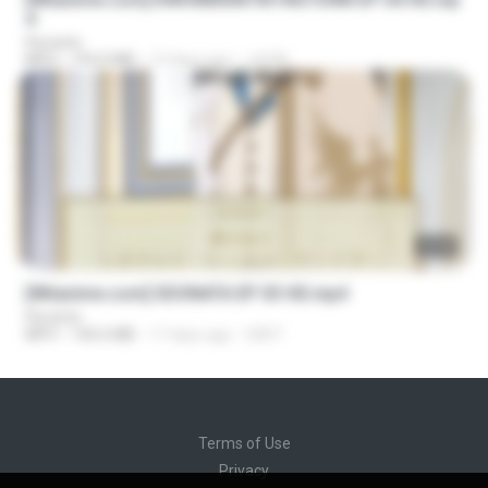
4
Florante
MP4
192.0 MB
13 days ago
JUVIA
23:40
[Witanime.com] SDONATA EP 03 HD.mp4
Florante
MP4
140.6 MB
17 days ago
GRET
Terms of Use
Privacy