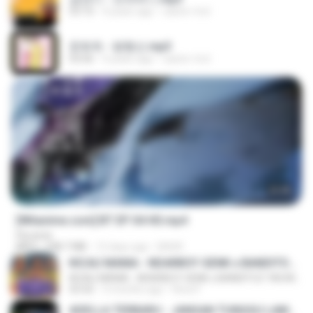
03:10
4 years ago
castor-trot
문희옥 - 평행선.mp3
03:06
4 years ago
castor-trot
23:45
[Witanime.com] BT EP 04 HD.mp4
Florante
MP4
248.7 MB
12 days ago
BAXK
KICAU MANIA - NDARBOY GENK x BANDITOZ YAOW 86 (OFFICIAL LYRIC VIDEO) GAS POL NDANGAK
KICAU MANIA - NDARBOY GENK x BANDITOZ YAOW 86 (OFFICIAL LYRIC VIDEO) GAS POL NDANGAK
03:50
3 months ago
Rina P.
ADELLA TERBARU - JANGAN TUNGGU LAMA LAMA - GELAS RETAK - OM ADELLA FULL ALBUM TERBARU 2026