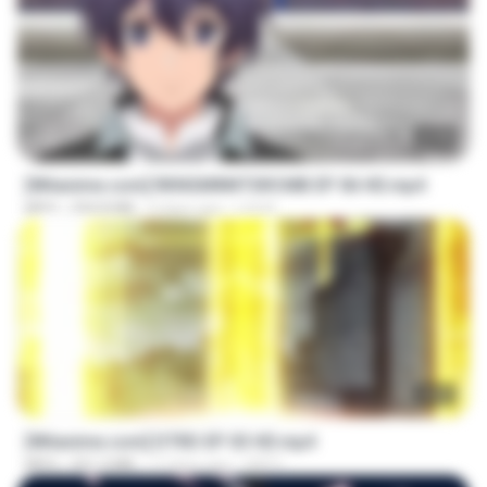
23:40
[Witanime.com] RKNGMNNTSRCMB EP 06 HD.mp4
MP4
294.8 MB
9 days ago
LOLKI
23:03
[Witanime.com] DTRD EP 03 HD.mp4
MP4
321.3 MB
17 days ago
DRTY