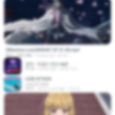
24:35
[Witanime.com] BSKHKT EP 01 HD.mp4
MP4
408.9 MB
14 days ago
BLITR
영탁 - 막걸리 한잔.mp3
03:20
3 years ago
castor-trot
LOVE ATTACK
LOVE ATTACK
03:01
about a year ago
지빈 임.