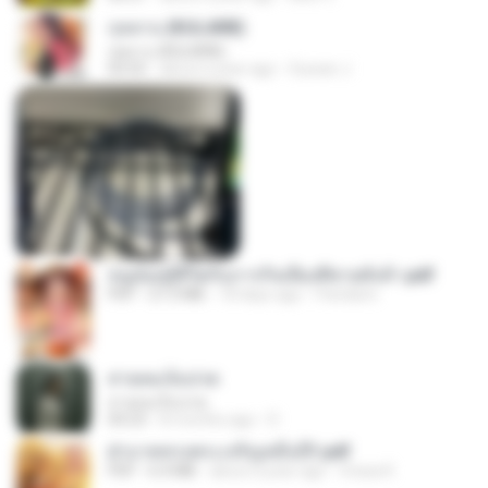
กุหลาบ (KULARB)
กุหลาบ (KULARB)
03:55
about a year ago
Suwan J.
หนูน้อยสู้ชีวิตกับภารกิจเลี้ยงพี่ชายทั้งห้า.pdf
PDF
27.2 MB
18 days ago
Pandarin
สายลมเจ็บปวด
สายลมเจ็บปวด
04:23
8 months ago
D
ฝ่าบาททรงพระเจริญหมื่นปี1.pdf
PDF
6.4 MB
about a year ago
Orasa K.