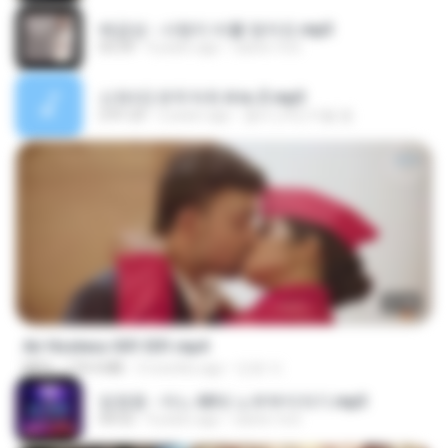
배금성 - 사랑이 비를 맞아요.mp3
03:39
4 years ago
castor-trot
신유리) 유두자위 A to Z.mp3
2:41:23
2 years ago
좀비고4인커플 좀.
27:46
Air Hostess S01 E01.mp4
MP4
174.4 MB
3 months ago
민호 이.
임영웅 - 어느 60대 노부부이야기.mp3
04:52
4 years ago
castor-trot