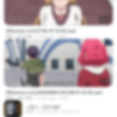
23:03
[Witanime.com] DTRD EP 04 HD.mp4
MP4
279.0 MB
10 days ago
DRTY
23:40
[Witanime.com] RKNGMNNTSRCMB EP 05 HD.mp4
MP4
186.0 MB
16 days ago
LOLKI
나훈아 - 영영.mp3
03:41
4 years ago
castor-trot