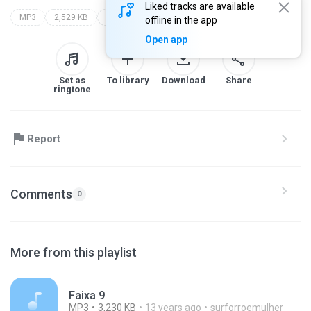
Liked tracks are available
MP3
2,529 KB
Blues
filhos do nordeste
offline in the app
Open app
Set as
To library
Download
Share
ringtone
Report
Comments
0
More from this playlist
Faixa 9
MP3
3,230 KB
13 years ago
surforroemulher