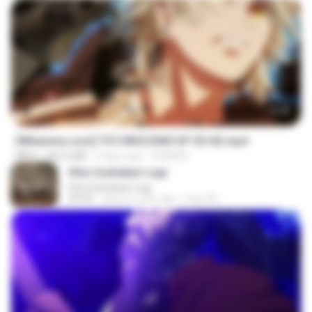
23:40
[Witanime.com] TSTJWGCDMS EP 05 HD.mp4
MP4
423.2 MB
9 days ago
DOMISR
Kita Usahakan Lagi
Kita Usahakan Lagi
03:54
about a year ago
Fazri M.