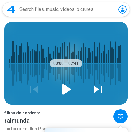
00:00
02:41
filhos do nordeste
raimunda
surforroemulher
13 years ago
more...