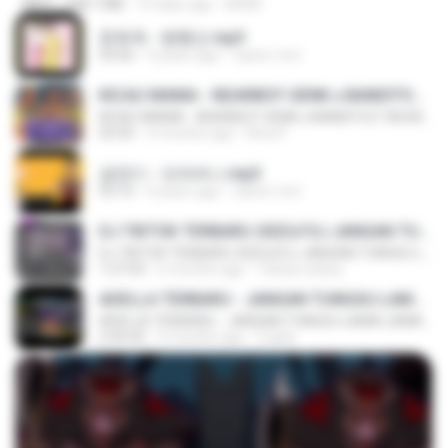
MP4
248.7 MB
15 days ago
BAXK
문희옥 - 평행선.mp3
03:06
4 years ago
castor-trot
KICAU MANIA - NDARBOY GENK x BANDITOZ YAOW 86 (OFFICIAL LYRIC VIDEO) GAS POL NDANGAK
KICAU MANIA - NDARBOY GENK x BANDITOZ YAOW 86 (OFFICIAL LYRIC VIDEO) GAS POL NDANGAK
03:50
3 months ago
Rina P.
금잔디 - 오라버니.mp3
03:10
4 years ago
castor-trot
DJ TIKTOK TERBARU 2025🎵DJ JANGAN TUNGGU LAMA LAMA NANTI LAMA LAMA 🎵DJ SEDIA AKU SEBELUM HUJAN
DJ TIKTOK TERBARU 2025🎵DJ JANGAN TUNGGU LAMA LAMA NANTI LAMA LAMA 🎵DJ SEDIA AKU SEBELUM HUJAN
1:27:03
6 months ago
Yahya Lahiya
ADELLA TERBARU - JANGAN TUNGGU LAMA LAMA - GELAS RETAK - OM ADELLA FULL ALBUM TERBARU 2026
ADELLA TERBARU - JANGAN TUNGGU LAMA LAMA - GELAS RETAK - OM ADELLA FULL ALBUM TERBARU 2026
2:44:42
4 months ago
Cuplis