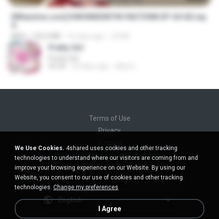
[Witanime.com] KWONMSNITIK1NGTDNN EP 04 HD.mp
4
MP4
192.0 MB
16 days ago
JUVIA
Pretty Girl
Pretty Girl
03:30
24 days ago
황영지
Terms of Use
Privacy
Support
We Use Cookies.
4shared uses cookies and other tracking
Do not sell my personal information
technologies to understand where our visitors are coming from and
Do not share my personal information
improve your browsing experience on our Website. By using our
Website, you consent to our use of cookies and other tracking
technologies.
Change my preferences
English
I Agree