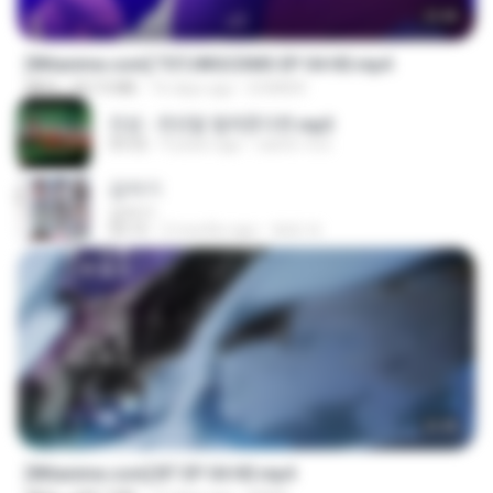
23:40
[Witanime.com] TSTJWGCDMS EP 04 HD.mp4
MP4
567.0 MB
16 days ago
DOMISR
진성 - 천년을 빌려준다면.mp3
03:32
4 years ago
castor-trot
갑자기
갑자기
03:15
2 months ago
복희 박.
23:45
[Witanime.com] BT EP 04 HD.mp4