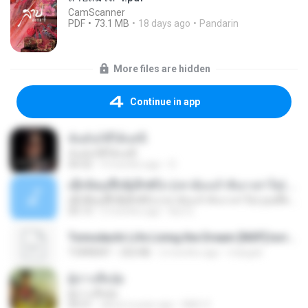
CamScanner
PDF
73.1 MB
18 days ago
Pandarin
More files are hidden
Continue in app
ฉันมันก็ดีได้แค่นี้
ฉันมันก็ดีได้แค่นี้
04:32
9 months ago
D
ເຊົາຮ້ອງເຖົ້າຊິເອົາທໍ່ໃດ (เซาฮ้องเถ้าสิเอาเท่าใด) ບຸນເກີດ ຫນູຫ່ວງ ft. ໂສພາ ຈຸນທະລາ
ເຊົາຮ້ອງເຖົ້າຊິເອົາທໍ່ໃດ (เซาฮ้องเถ้าสิเอาเท่าใด) ບຸນເກີດ ຫນູຫ່ວງ ft. ໂສພາ ຈຸນທະລາ
05:13
2 months ago
But G.
Tomodachi Life Living the Dream [NSP].torrent
TORRENT
252 KB
2 months ago
margob
ผู้บ่าวเสื้อปุ๋ย
ผู้บ่าวเสื้อปุ๋ย
04:31
about a year ago
Mith 9.