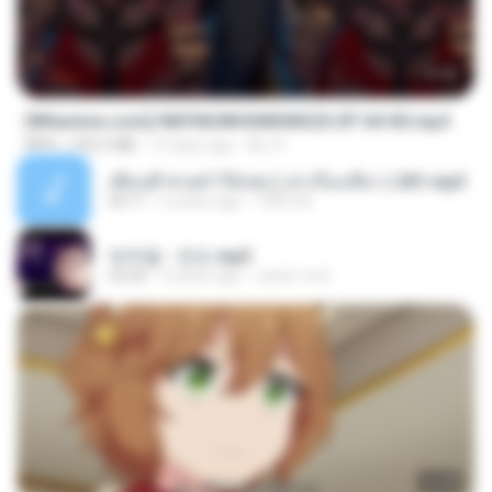
23:42
[Witanime.com] HMYNGWHSNIDMS2S EP 04 HD.mp4
MP4
235.5 MB
15 days ago
KILJY
เพื่อนพี่ ช่วยทำให้เสด ( เล่าเรื่องเสียว ) 201.mp3
05:11
6 years ago
TNP2 M.
박우철 - 연모.mp3
03:36
4 years ago
castor-trot
23:40