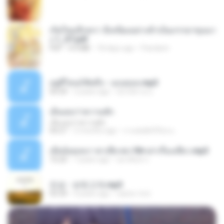
เกิดใหม่อีกครา อี๋เหนียงอย่างข้าเป็นภรรยาขุนนา
ง 1_ST.pdf
PDF
4.9 MB
18 days ago
Pandarin
อยู่ที่ไหนก็คิดถึง - เมนทอล.mp3
04:34
2 years ago
มันไม้สาย ม.
เอิ้นเธอว่าความฮัก
เอิ้นเธอว่าความฮัก
04:27
2 months ago
ถามพ่อ&#39;พ ม.
เมียน้อยเหงา พาเสียวค่ะ18+เล่าเรื่องเสียว.mp3
10:20
7 years ago
อมรพันธ์ จ.
진성 - 보릿고개.mp3
03:34
4 years ago
castor-trot