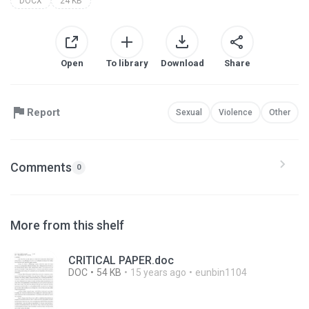
DOCX
24 KB
Open
To library
Download
Share
Report
Sexual
Violence
Other
Comments
0
More from this shelf
CRITICAL PAPER.doc
DOC
54 KB
15 years ago
eunbin1104