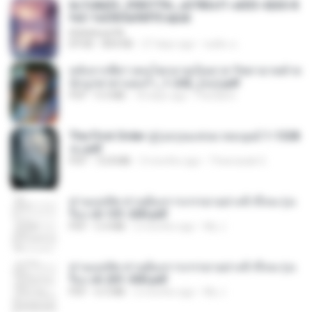
6c7c8d33_3f85779c_e3783cf1-e033-4265-8
fe2-1e23b5a9dff0.epub
littlebbear96
EPUB
804 KB
27 days ago
ทอฝัน ม.
หลังจากพี่สาวคนโตกลายเป็นทาส รัชทายาทตำห
นักบูรพาตาแดงก่ำ_1-242_(จบ).pdf
PDF
9.3 MB
18 days ago
Pandarin
The First Order สู่รุ่งอรุณแห่งมวลมนุษย์ 1-1328
จบ.pdf
PDF
72.8 MB
3 months ago
Theerasak G.
ท่านแม่ทัพ ท่านต้องการภรรยาอย่างข้าถึงจะรุ่งเ
รือง ch 101-200.pdf
PDF
5.4 MB
2 months ago
My J.
ท่านแม่ทัพ ท่านต้องการภรรยาอย่างข้าถึงจะรุ่งเ
รือง ch 201-300.pdf
PDF
6.5 MB
2 months ago
My J.