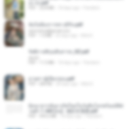
อง จบ.pdf
PDF
32.8 MB
18 days ago
Pandarin
ฉันไม่ต้องการพร สุจิรัน.pdf
tanmobza@gmail.com
PDF
1.4 MB
26 days ago
Mob K.
รัตติกาลพิรุณสิบสารท_RZ.pdf
decht
PDF
11.5 MB
18 days ago
Pandarin
ม่ายสาวผู้เปียกปอน.pdf
PDF
684 KB
28 days ago
Mob K.
ย้อนเวลากลับมาเกิดใหม่ในวันสิ้นโลกพร้อมมิติส่
วนตัว 1-443 [จบ] - 揍趴长颈鹿.pdf
PDF
499.6 MB
18 days ago
Pandarin