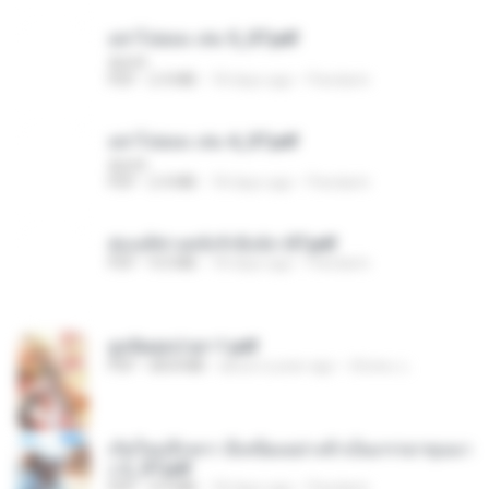
อย่าไปยอม เล่ม 5_ST.pdf
decht
PDF
2.4 MB
18 days ago
Pandarin
อย่าไปยอม เล่ม 4_ST.pdf
decht
PDF
2.4 MB
18 days ago
Pandarin
ฮ่องเต้ช่างคลั่งรักยิ่งนัก-ST.pdf
PDF
9.0 MB
18 days ago
Pandarin
ฮูหยิuสุดป่วuฯ 1.pdf
PDF
68.8 MB
about a year ago
ณิชพน แ.
เกิดใหม่อีกครา อี๋เหนียงอย่างข้าเป็นภรรยาขุนนา
ง 2_ST.pdf
PDF
4.9 MB
18 days ago
Pandarin