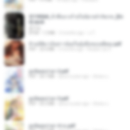
3f1f85b8_ข้าคือนางร้ายในนิยายจำกัดเรท_[En
d].epub
君子生
EPUB
1.3 MB
3 months ago
เจ โ.
ข้ามมิติมาเป็นสาวน้อยในอุ้งมือของอดีตลุง.pdf
PDF
25.4 MB
3 months ago
Reader Lily O.
ฮูหยิuสุดป่วuฯ 2.pdf
PDF
64.7 MB
about a year ago
ณิชพน แ.
ฮูหยิuสุดป่วuฯ 3.pdf
PDF
65.3 MB
about a year ago
ณิชพน แ.
ฮูหยิuสุดป่วuฯ 4 จบ.pdf