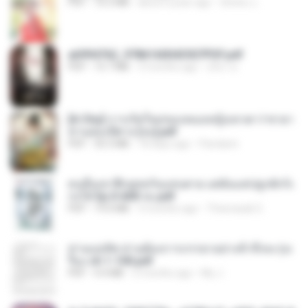
PDF
72.5 MB
about a year ago
ณิชพน แ.
a6994762_9786160043507PDF.pdf
PDF
15.7 MB
3 months ago
อริยา ด.
[A Chu] การเกิดใหม่ของหมอหญิงเทวดา l ชายา
ท่านอ๋องปีศาจ [จบ].pdf
PDF
35.5 MB
18 days ago
Pandarin
คนอื่นเขาฝึกยุทธกันแทบตาย แต่ฉันแค่ปลูกผักก็เ
ก่งได้ Ep.0-600 จบ.pdf
PDF
19.0 MB
3 months ago
Theerasak G.
ท่านแม่ทัพ ท่านต้องการภรรยาอย่างข้าถึงจะรุ่งเ
รือง ch 1-100.pdf
PDF
4.4 MB
2 months ago
My J.