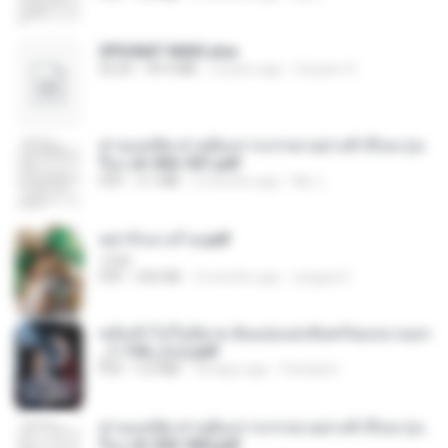
SPIUNAT MAVI.xlsx
XLSX
99.4 MB
2 years ago
Susann S.
ท่านแม่ทัพ ท่านต้องการภรรยาอย่างข้าถึงจะรุ่งเ
รือง ch 502-551.pdf
PDF
3.1 MB
2 months ago
My J.
หย่ารักนางร้าย.pdf
1234
PDF
692 KB
3 months ago
yingyai S.
หลังเข้าไปในนิยาย ฉันแย่งแสงจันทร์ของนางเอก
_1-154_(จบ).pdf
PDF
5.6 MB
18 days ago
Pandarin
ท่านแม่ทัพ ท่านต้องการภรรยาอย่างข้าถึงจะรุ่งเ
รือง ch 553-560.pdf