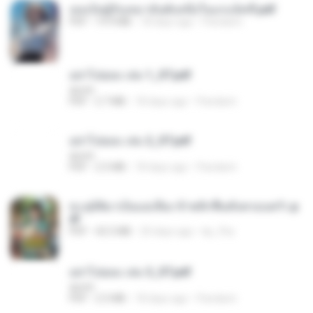
เธอเป็นผู้รับเหมาอันดับหนึ่งในแกแล็คซี่.pdf
PDF
19.9 MB
18 days ago
Pandarin
อย่าไปยอม เล่ม 1_ST.pdf
decht
PDF
2.7 MB
18 days ago
Pandarin
อย่าไปยอม เล่ม 2_ST.pdf
decht
PDF
2.5 MB
18 days ago
Pandarin
ทะลุมิติมาเป็นแม่เลี้ยง ข้าพลิกฟื้นทั้งครอบครัว.p
df
PDF
42.5 MB
20 days ago
kp_fha
อย่าไปยอม เล่ม 3_ST.pdf
decht
PDF
2.5 MB
18 days ago
Pandarin