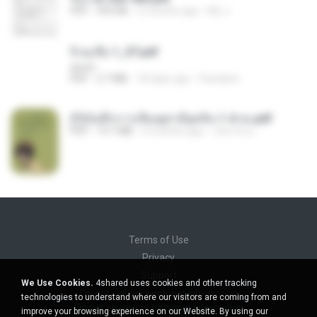
PDF
493 KB
2 months ago
My J.
จิ่วฉงจื่อ 1_ST.pdf
decht
PDF
2.7 MB
18 days ago
Pandarin
(Y)บันทึกการเลี้ยงดูสามียุคหิน 1-4 จบ.pdf
PDF
19.7 MB
4 months ago
เลิฟ รักนะ
Terms of Use
Privacy
Support
We Use Cookies.
4shared uses cookies and other tracking
Do not sell my personal information
technologies to understand where our visitors are coming from and
Do not share my personal information
improve your browsing experience on our Website. By using our