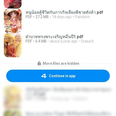
หนูน้อยสู้ชีวิตกับภารกิจเลี้ยงพี่ชายทั้งห้า.pdf
PDF
27.2 MB
18 days ago
Pandarin
ฝ่าบาททรงพระเจริญหมื่นปี1.pdf
PDF
6.4 MB
about a year ago
Orasa K.
More files are hidden
Continue in app
เกิดใหม่อีกครา อี๋เหนียงอย่างข้าเป็นภรรยาขุนนา
ง 1_ST.pdf
PDF
4.9 MB
18 days ago
Pandarin
ย้อนเวลากลับมาในยุค 70 ชีวิตครั้งนี้ฉันขอเลือกเ