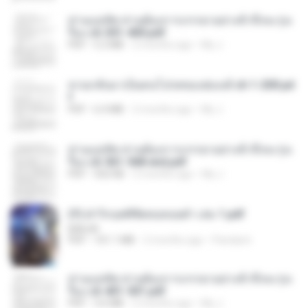
ท่านแม่ทัพ ท่านต้องการภรรยาอย่างข้าถึงจะรุ่งเ
รือง ch 301-400.pdf
PDF
5.2 MB
2 months ago
My J.
หวนกลับมาเป็นคนโปรดของฮ่องเต้ ch 1-200.pd
f
PDF
6.4 MB
2 months ago
My J.
ท่านแม่ทัพ ท่านต้องการภรรยาอย่างข้าถึงจะรุ่งเ
รือง ch 561-568 end.pdf
PDF
502 KB
2 months ago
My J.
(Y) ฝ่าวิกฤตพิชิตหอคอยดำ เล่ม 1.pdf
BAILIW
PDF
101.1 MB
2 months ago
Pandarin
ท่านแม่ทัพ ท่านต้องการภรรยาอย่างข้าถึงจะรุ่งเ
รือง ch 401-501.pdf
PDF
3.6 MB
2 months ago
My J.