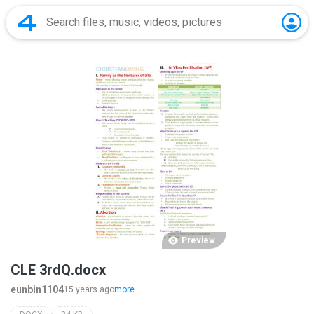
Preview
CLE 3rdQ.docx
eunbin1104
15 years ago
more...