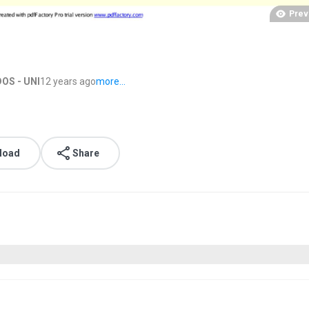
Prev
OS - UNI
12 years ago
more...
load
Share