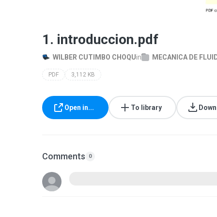
1. introduccion.pdf
WILBER CUTIMBO CHOQU
in
MECANICA DE FLUID
PDF
3,112 KB
Open in...
To library
Down
Comments
0