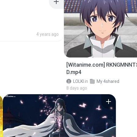
4 years ago
[Witanime.com] RKNGMNNT
D.mp4
LOLKI
in
My 4shared
8 days ago