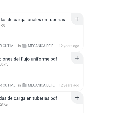
4. perdidas de carga locales en tuberias.pdf
 KB
IMBO CHOQUE C.
in
MECANICA DE FLUIDOS - UNI
12 years ago
ciones del flujo uniforme.pdf
45 KB
IMBO CHOQUE C.
in
MECANICA DE FLUIDOS - UNI
12 years ago
idas de carga en tuberias.pdf
28 KB