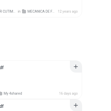
IMBO CHOQUE C.
in
MECANICA DE FLUIDOS - UNI
12 years ago
df
My 4shared
16 days ago
df