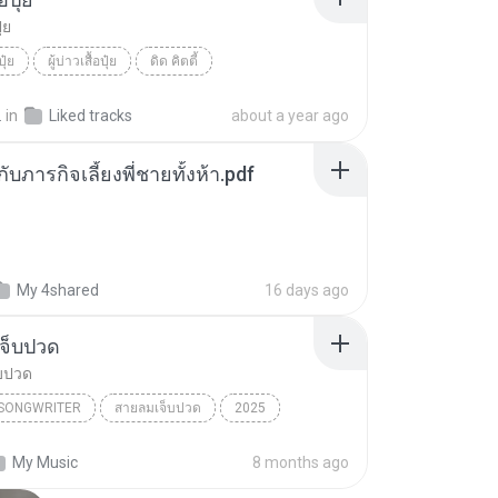
ุ๋ย
ปุ๋ย
ผู้บ่าวเสื้อปุ๋ย
ดิด คิตตี้
.
in
Liked tracks
about a year ago
ตกับภารกิจเลี้ยงพี่ชายทั้งห้า.pdf
My 4shared
16 days ago
จ็บปวด
บปวด
/SONGWRITER
สายลมเจ็บปวด
2025
ad Song
สายลมเจ็บปวด
My Music
8 months ago
/SONGWRITER