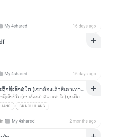
My 4shared
16 days ago
df
My 4shared
16 days ago
ເຊົາຮ້ອງເຖົ້າຊິເອົາທໍ່ໃດ (เซาฮ้องเถ้าสิเอาเท่าใด) ບຸນເກີດ ຫນູຫ່ວງ ft. ໂສພາ ຈຸນທະລາ
ເຊົາຮ້ອງເຖົ້າຊິເອົາທໍ່ໃດ (เซาฮ้องเถ้าสิเอาเท่าใด) ບຸນເກີດ ຫນູຫ່ວງ ft. ໂສພາ ຈຸນທະລາ
HUANG
BK NOUHUANG
ເຊົາຮ້ອງເຖົ້າຊິເອົາທໍ່ໃດ (เซาฮ้องเถ้าสิเอาเท่าใด)...
in
My 4shared
2 months ago
้อปุ๋ย