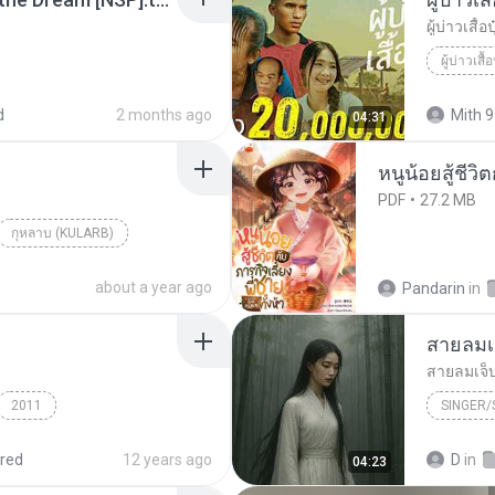
ผู้บ่าวเสื้อป
ผู้บ่าวเสื้อ
d
2 months ago
Mith 9
04:31
หนูน้อยสู้ชีวิ
PDF
27.2 MB
กุหลาบ (KULARB)
aran
about a year ago
Pandarin
in
สายลมเ
สายลมเจ็
2011
SINGER
Hmong S
red
12 years ago
D
in
04:23
SINGER