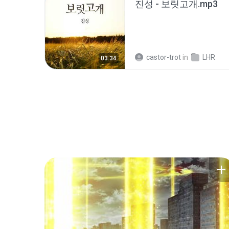
진성 - 보릿고개.mp3
castor-trot
in
LHR
03:34