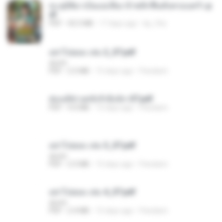
ทะลุมิติมาเป็นแม่เลี้ยง ข้าพลิกฟื้นทั้งครอบครัว.p
df
PDF
42.5 MB
17 days ago
kp_fha
อย่าไปยอม เล่ม 2_ST.pdf
decht
PDF
2.5 MB
15 days ago
Pandarin
ฮ่องเต้ช่างคลั่งรักยิ่งนัก-ST.pdf
PDF
9.0 MB
15 days ago
Pandarin
อย่าไปยอม เล่ม 3_ST.pdf
decht
PDF
2.5 MB
15 days ago
Pandarin
อย่าไปยอม เล่ม 4_ST.pdf
decht
PDF
2.4 MB
15 days ago
Pandarin