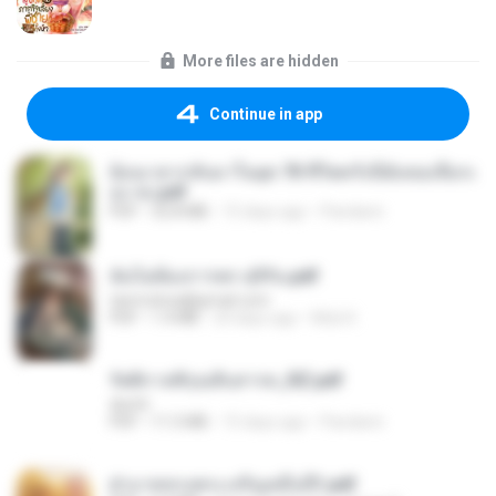
More files are hidden
Continue in app
ย้อนเวลากลับมาในยุค 70 ชีวิตครั้งนี้ฉันขอเลือกเ
อง จบ.pdf
PDF
32.8 MB
15 days ago
Pandarin
ฉันไม่ต้องการพร สุจิรัน.pdf
tanmobza@gmail.com
PDF
1.4 MB
24 days ago
Mob K.
รัตติกาลพิรุณสิบสารท_RZ.pdf
decht
PDF
11.5 MB
15 days ago
Pandarin
ฝ่าบาททรงพระเจริญหมื่นปี1.pdf