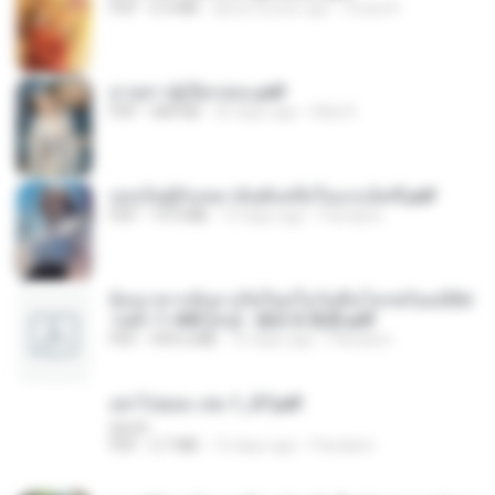
PDF
6.4 MB
about a year ago
Orasa K.
ม่ายสาวผู้เปียกปอน.pdf
PDF
684 KB
25 days ago
Mob K.
เธอเป็นผู้รับเหมาอันดับหนึ่งในแกแล็คซี่.pdf
PDF
19.9 MB
15 days ago
Pandarin
ย้อนเวลากลับมาเกิดใหม่ในวันสิ้นโลกพร้อมมิติส่
วนตัว 1-443 [จบ] - 揍趴长颈鹿.pdf
PDF
499.6 MB
15 days ago
Pandarin
อย่าไปยอม เล่ม 1_ST.pdf
decht
PDF
2.7 MB
15 days ago
Pandarin