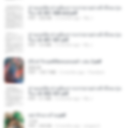
ท่านแม่ทัพ ท่านต้องการภรรยาอย่างข้าถึงจะรุ่งเ
รือง ch 561-568 end.pdf
PDF
502 KB
2 months ago
My J.
ท่านแม่ทัพ ท่านต้องการภรรยาอย่างข้าถึงจะรุ่งเ
รือง ch 401-501.pdf
PDF
3.6 MB
2 months ago
My J.
(Y) ฝ่าวิกฤตพิชิตหอคอยดำ เล่ม 2.pdf
BAILIW
PDF
109.7 MB
2 months ago
Pandarin
ท่านแม่ทัพ ท่านต้องการภรรยาอย่างข้าถึงจะรุ่งเ
รือง ch 502-551.pdf
PDF
3.1 MB
2 months ago
My J.
หย่ารักนางร้าย.pdf
1234
PDF
692 KB
3 months ago
yingyai S.