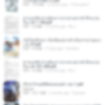
ก่งได้ Ep.0-600 จบ.pdf
PDF
19.0 MB
3 months ago
Theerasak G.
ท่านแม่ทัพ ท่านต้องการภรรยาอย่างข้าถึงจะรุ่งเ
รือง ch 1-100.pdf
PDF
4.4 MB
2 months ago
My J.
เกิดใหม่อีกครา อี๋เหนียงอย่างข้าเป็นภรรยาขุนนา
ง 2_ST.pdf
PDF
4.9 MB
15 days ago
Pandarin
ท่านแม่ทัพ ท่านต้องการภรรยาอย่างข้าถึงจะรุ่งเ
รือง ch 101-200.pdf
PDF
5.4 MB
2 months ago
My J.
(Y) ฝ่าวิกฤตพิชิตหอคอยดำ เล่ม 1.pdf
BAILIW
PDF
101.1 MB
2 months ago
Pandarin