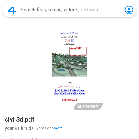
Preview
civi 3d.pdf
younes.hmiti
10 years ago
more...