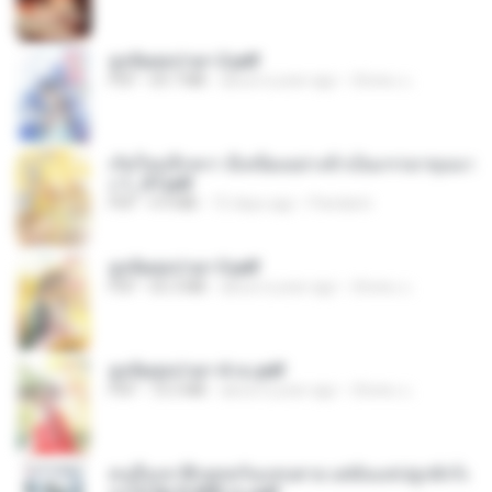
ฮูหยิuสุดป่วuฯ 2.pdf
PDF
64.7 MB
about a year ago
ณิชพน แ.
เกิดใหม่อีกครา อี๋เหนียงอย่างข้าเป็นภรรยาขุนนา
ง 1_ST.pdf
PDF
4.9 MB
15 days ago
Pandarin
ฮูหยิuสุดป่วuฯ 3.pdf
PDF
65.3 MB
about a year ago
ณิชพน แ.
ฮูหยิuสุดป่วuฯ 4 จบ.pdf
PDF
72.5 MB
about a year ago
ณิชพน แ.
คนอื่นเขาฝึกยุทธกันแทบตาย แต่ฉันแค่ปลูกผักก็เ