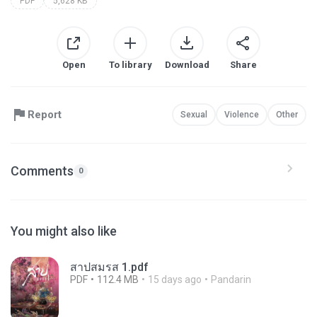
PDF
5,628 KB
Open
To library
Download
Share
Report
Sexual
Violence
Other
Comments
0
You might also like
สาปสมรส 1.pdf
PDF
112.4 MB
15 days ago
Pandarin