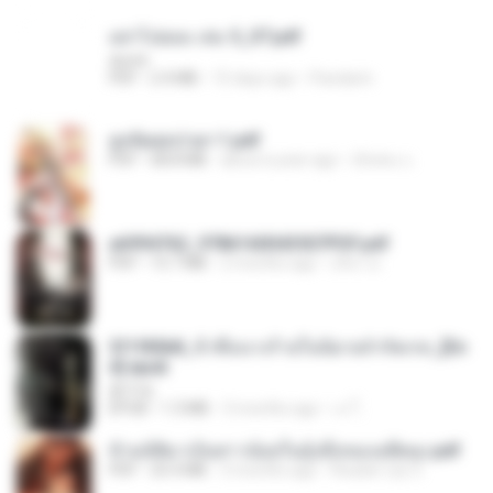
อย่าไปยอม เล่ม 5_ST.pdf
decht
PDF
2.4 MB
15 days ago
Pandarin
ฮูหยิuสุดป่วuฯ 1.pdf
PDF
68.8 MB
about a year ago
ณิชพน แ.
a6994762_9786160043507PDF.pdf
PDF
15.7 MB
2 months ago
อริยา ด.
3f1f85b8_ข้าคือนางร้ายในนิยายจำกัดเรท_[En
d].epub
君子生
EPUB
1.3 MB
3 months ago
เจ โ.
ข้ามมิติมาเป็นสาวน้อยในอุ้งมือของอดีตลุง.pdf
PDF
25.4 MB
3 months ago
Reader Lily O.