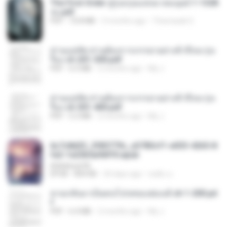
The First Order สู่รุ่งอรุณแห่งมวลมนุษย์ 1-1328
จบ.pdf
PDF
72.8 MB
3 months ago
Theerasak G.
ท่านแม่ทัพ ท่านต้องการภรรยาอย่างข้าถึงจะรุ่งเ
รือง ch 201-300.pdf
PDF
6.5 MB
2 months ago
My J.
ท่านแม่ทัพ ท่านต้องการภรรยาอย่างข้าถึงจะรุ่งเ
รือง ch 301-400.pdf
PDF
5.2 MB
2 months ago
My J.
6c7c8d33_3f85779c_e3783cf1-e033-4265-8
fe2-1e23b5a9dff0.epub
littlebbear96
EPUB
804 KB
24 days ago
ทอฝัน ม.
หวนกลับมาเป็นคนโปรดของฮ่องเต้ ch 1-200.pd
f
PDF
6.4 MB
2 months ago
My J.