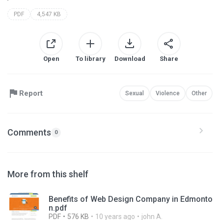
PDF
4,547 KB
Open
To library
Download
Share
Report
Sexual
Violence
Other
Comments
0
More from this shelf
Benefits of Web Design Company in Edmonto
n.pdf
PDF
576 KB
10 years ago
john A.