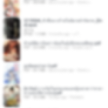
PDF
68.8 MB
about a year ago
ณิชพน แ.
3f1f85b8_ข้าคือนางร้ายในนิยายจำกัดเรท_[En
d].epub
君子生
EPUB
1.3 MB
3 months ago
เจ โ.
ข้ามมิติมาเป็นสาวน้อยในอุ้งมือของอดีตลุง.pdf
PDF
25.4 MB
3 months ago
Reader Lily O.
ฮูหยิuสุดป่วuฯ 2.pdf
PDF
64.7 MB
about a year ago
ณิชพน แ.
[A Chu] การเกิดใหม่ของหมอหญิงเทวดา l ชายา
ท่านอ๋องปีศาจ [จบ].pdf
PDF
35.5 MB
18 days ago
Pandarin