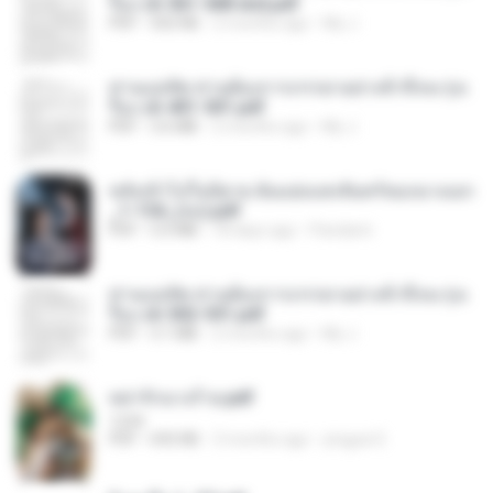
รือง ch 561-568 end.pdf
PDF
502 KB
2 months ago
My J.
ท่านแม่ทัพ ท่านต้องการภรรยาอย่างข้าถึงจะรุ่งเ
รือง ch 401-501.pdf
PDF
3.6 MB
2 months ago
My J.
หลังเข้าไปในนิยาย ฉันแย่งแสงจันทร์ของนางเอก
_1-154_(จบ).pdf
PDF
5.6 MB
18 days ago
Pandarin
ท่านแม่ทัพ ท่านต้องการภรรยาอย่างข้าถึงจะรุ่งเ
รือง ch 502-551.pdf
PDF
3.1 MB
2 months ago
My J.
หย่ารักนางร้าย.pdf
1234
PDF
692 KB
3 months ago
yingyai S.