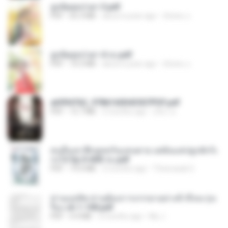
ฮูหยิuสุดป่วuฯ 3.pdf
PDF
65.3 MB
about a year ago
ณิชพน แ.
ฮูหยิuสุดป่วuฯ 4 จบ.pdf
PDF
72.5 MB
about a year ago
ณิชพน แ.
a6994762_9786160043507PDF.pdf
PDF
15.7 MB
3 months ago
อริยา ด.
คนอื่นเขาฝึกยุทธกันแทบตาย แต่ฉันแค่ปลูกผักก็เ
ก่งได้ Ep.0-600 จบ.pdf
PDF
19.0 MB
3 months ago
Theerasak G.
ท่านแม่ทัพ ท่านต้องการภรรยาอย่างข้าถึงจะรุ่งเ
รือง ch 1-100.pdf
PDF
4.4 MB
2 months ago
My J.