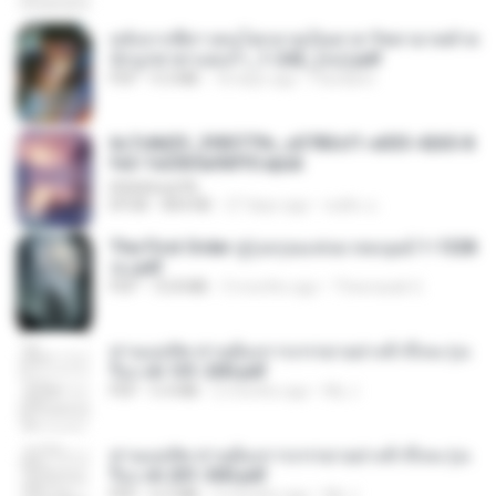
หลังจากพี่สาวคนโตกลายเป็นทาส รัชทายาทตำห
นักบูรพาตาแดงก่ำ_1-242_(จบ).pdf
PDF
9.3 MB
18 days ago
Pandarin
6c7c8d33_3f85779c_e3783cf1-e033-4265-8
fe2-1e23b5a9dff0.epub
littlebbear96
EPUB
804 KB
27 days ago
ทอฝัน ม.
The First Order สู่รุ่งอรุณแห่งมวลมนุษย์ 1-1328
จบ.pdf
PDF
72.8 MB
3 months ago
Theerasak G.
ท่านแม่ทัพ ท่านต้องการภรรยาอย่างข้าถึงจะรุ่งเ
รือง ch 101-200.pdf
PDF
5.4 MB
2 months ago
My J.
ท่านแม่ทัพ ท่านต้องการภรรยาอย่างข้าถึงจะรุ่งเ
รือง ch 201-300.pdf
PDF
6.5 MB
2 months ago
My J.