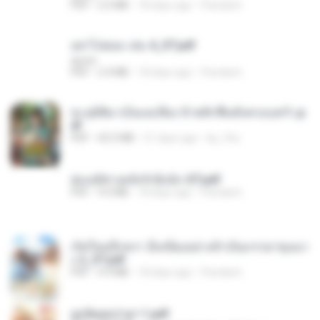
PDF
2.5 MB
18 days ago
Pandarin
อย่าไปยอม เล่ม 4_ST.pdf
decht
PDF
2.4 MB
18 days ago
Pandarin
ทะลุมิติมาเป็นแม่เลี้ยง ข้าพลิกฟื้นทั้งครอบครัว.p
df
PDF
42.5 MB
21 days ago
kp_fha
ฮ่องเต้ช่างคลั่งรักยิ่งนัก-ST.pdf
PDF
9.0 MB
18 days ago
Pandarin
เกิดใหม่อีกครา อี๋เหนียงอย่างข้าเป็นภรรยาขุนนา
ง 2_ST.pdf
PDF
4.9 MB
18 days ago
Pandarin
ฮูหยิuสุดป่วuฯ 1.pdf