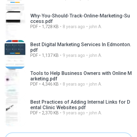
Why-You-Should-Track-Online-Marketing-Su
ccess.pdf
PDF
1,728 KB
8 years ago
john A.
Best Digital Marketing Services In Edmonton.
pdf
PDF
1,137 KB
9 years ago
john A.
Tools to Help Business Owners with Online M
arketing.pdf
PDF
4,346 KB
8 years ago
john A.
Best Practices of Adding Internal Links for D
ental Clinic Websites.pdf
PDF
2,370 KB
9 years ago
john A.