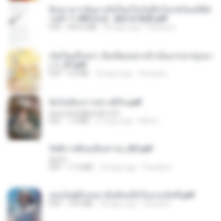
ย้อนเวลากลับมาเกิดใหม่ในวันสิ้นโลกพร้อมมิติส่
วนตัว 1-443 [จบ] - 揍趴长颈鹿.pdf
PDF
499.6 MB
18 days ago
Pandarin
เกิดใหม่อีกครา อี๋เหนียงอย่างข้าเป็นภรรยาขุนนา
ง 1_ST.pdf
PDF
4.9 MB
18 days ago
Pandarin
ฉันไม่ต้องการพร สุจิรัน.pdf
tanmobza@gmail.com
PDF
1.4 MB
27 days ago
Mob K.
รัตติกาลพิรุณสิบสารท_RZ.pdf
decht
PDF
11.5 MB
18 days ago
Pandarin
เธอเป็นผู้รับเหมาอันดับหนึ่งในแกแล็คซี่.pdf
PDF
19.9 MB
18 days ago
Pandarin