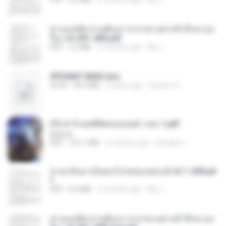
ท่านแม่ทัพ ท่านต้องการภรรยาอย่างข้าถึงจะรุ่งเ
รือง ch 301-400.pdf
PDF
5.2 MB
2 months ago
My J.
SPIUNAT MAVI.xlsx
XLSX
99.4 MB
2 years ago
Susann S.
(Y) ฝ่าวิกฤตพิชิตหอคอยดำ เล่ม 1.pdf
BAILIW
PDF
101.1 MB
2 months ago
Pandarin
หวนกลับมาเป็นคนโปรดของฮ่องเต้ ch 1-200.pd
f
PDF
6.4 MB
2 months ago
My J.
ท่านแม่ทัพ ท่านต้องการภรรยาอย่างข้าถึงจะรุ่งเ