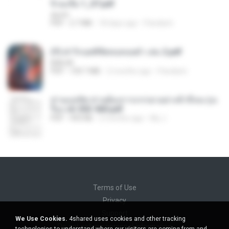
จิ่วฉงจื่อ 1_ST.pdf
decht
PDF
2.7 MB
18 days ago
Pandarin
(Y) ฝ่าวิกฤตพิชิตหอคอยดำ เล่ม 2.pdf
BAILIW
PDF
109.7 MB
2 months ago
Pandarin
ท่านแม่ทัพ ท่านต้องการภรรยาอย่างข้าถึงจะรุ่งเ
รือง ch 553-560.pdf
PDF
493 KB
2 months ago
My J.
Terms of Use
Privacy
Support
We Use Cookies.
4shared uses cookies and other tracking
Do not sell my personal information