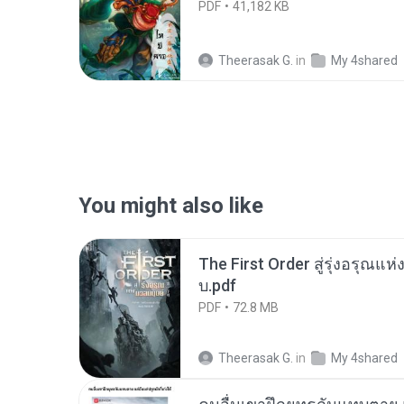
PDF
41,182 KB
Theerasak G.
in
My 4shared
You might also like
The First Order สู่รุ่งอรุณแห
บ.pdf
PDF
72.8 MB
Theerasak G.
in
My 4shared