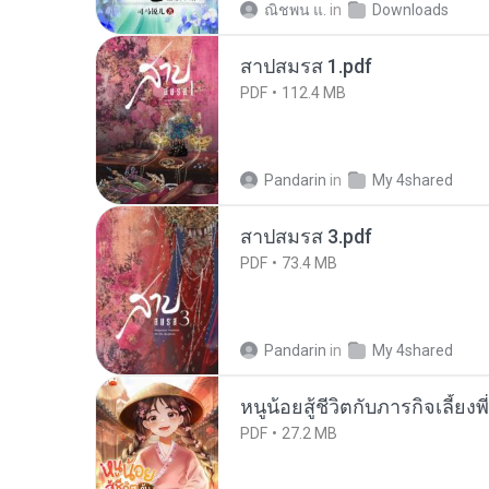
ณิชพน แ.
in
Downloads
สาปสมรส 1.pdf
PDF
112.4 MB
Pandarin
in
My 4shared
สาปสมรส 3.pdf
PDF
73.4 MB
Pandarin
in
My 4shared
หนูน้อยสู้ชีวิตกับภารกิจเลี้ยงพ
PDF
27.2 MB