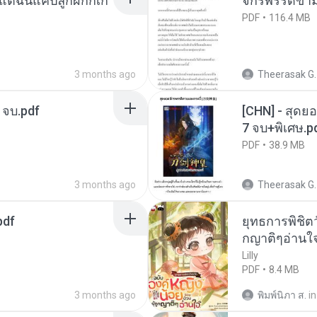
่ฉันแค่ปลูกผักก็เก่
จักรพรรดิข้า
PDF
116.4 MB
3 months ago
Theerasak G.
 จบ.pdf
[CHN] - สุดย
7 จบ+พิเศษ.p
PDF
38.9 MB
3 months ago
Theerasak G.
pdf
ยุทธการพิชิตว
กญาติๆอ่านใ
Lilly
PDF
8.4 MB
3 months ago
พิมพ์นิภา ส.
in