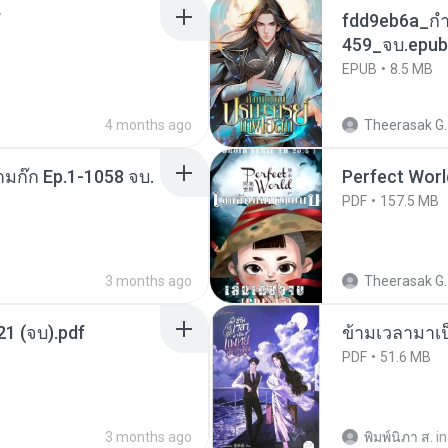
f
fdd9eb6a_กำ
459_จบ.epub
EPUB
8.5 MB
4 months ago
Theerasak G.
ามก๊ก Ep.1-1058 จบ.
Perfect Worl
PDF
157.5 MB
3 months ago
Theerasak G.
1 (จบ).pdf
ข้ามเวลามาเป
PDF
51.6 MB
3 months ago
พิมพ์นิภา ส.
in