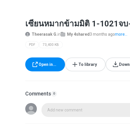
เซียนหมากข้ามมิติ 1-1021จบ
Theerasak G.
in
My 4shared
3 months ago
more...
PDF
73,400 KB
Open in...
To library
Down
Comments
0
Add new comment