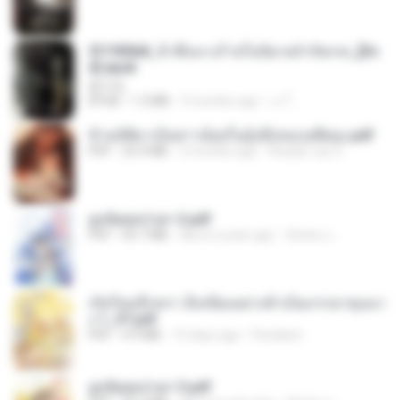
3f1f85b8_ข้าคือนางร้ายในนิยายจำกัดเรท_[En
d].epub
君子生
EPUB
1.3 MB
3 months ago
เจ โ.
ข้ามมิติมาเป็นสาวน้อยในอุ้งมือของอดีตลุง.pdf
PDF
25.4 MB
3 months ago
Reader Lily O.
ฮูหยิuสุดป่วuฯ 2.pdf
PDF
64.7 MB
about a year ago
ณิชพน แ.
เกิดใหม่อีกครา อี๋เหนียงอย่างข้าเป็นภรรยาขุนนา
ง 1_ST.pdf
PDF
4.9 MB
15 days ago
Pandarin
ฮูหยิuสุดป่วuฯ 3.pdf