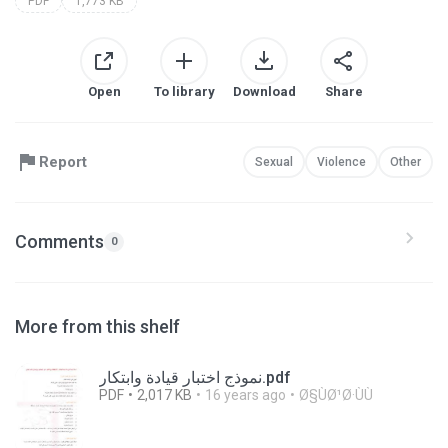
PDF
1,773 KB
Open
To library
Download
Share
Report
Sexual
Violence
Other
Comments
0
More from this shelf
نموذج اختبار قيادة وابتكار.pdf
PDF
2,017 KB
16 years ago
Ø§ÙØ¹Ø·ÙÙ