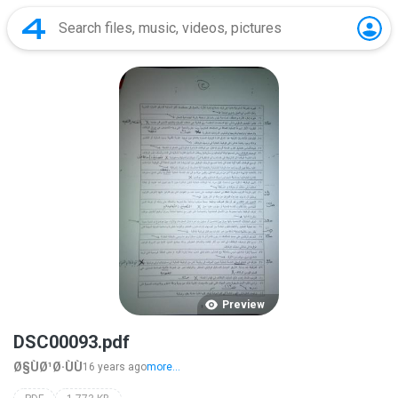
Preview
DSC00093.pdf
Ø§ÙØ¹Ø·ÙÙ
16 years ago
more...