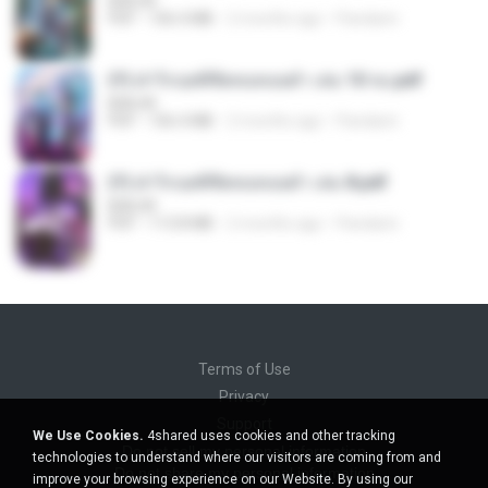
BAILIW
PDF
106.4 MB
2 months ago
Pandarin
(Y) ฝ่าวิกฤตพิชิตหอคอยดำ เล่ม 10 จบ.pdf
BAILIW
PDF
106.4 MB
2 months ago
Pandarin
(Y) ฝ่าวิกฤตพิชิตหอคอยดำ เล่ม 8.pdf
BAILIW
PDF
113.8 MB
2 months ago
Pandarin
Terms of Use
Privacy
Support
We Use Cookies.
4shared uses cookies and other tracking
Do not sell my personal information
technologies to understand where our visitors are coming from and
Do not share my personal information
improve your browsing experience on our Website. By using our