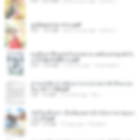
PDF
65.3 MB
about a year ago
ณิชพน แ.
ฮูหยิuสุดป่วuฯ 4 จบ.pdf
PDF
72.5 MB
about a year ago
ณิชพน แ.
คนอื่นเขาฝึกยุทธกันแทบตาย แต่ฉันแค่ปลูกผักก็เ
ก่งได้ Ep.0-600 จบ.pdf
PDF
19.0 MB
3 months ago
Theerasak G.
ท่านแม่ทัพ ท่านต้องการภรรยาอย่างข้าถึงจะรุ่งเ
รือง ch 1-100.pdf
PDF
4.4 MB
2 months ago
My J.
เกิดใหม่อีกครา อี๋เหนียงอย่างข้าเป็นภรรยาขุนนา
ง 2_ST.pdf
PDF
4.9 MB
15 days ago
Pandarin