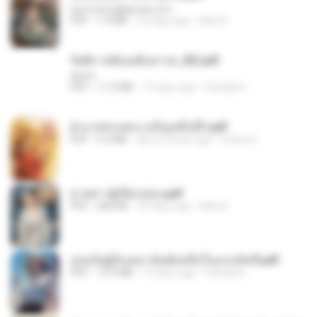
tanmobza@gmail.com
PDF
1.4 MB
24 days ago
Mob K.
รัตติกาลพิรุณสิบสารท_RZ.pdf
decht
PDF
11.5 MB
15 days ago
Pandarin
ฝ่าบาททรงพระเจริญหมื่นปี1.pdf
PDF
6.4 MB
about a year ago
Orasa K.
ม่ายสาวผู้เปียกปอน.pdf
PDF
684 KB
25 days ago
Mob K.
เธอเป็นผู้รับเหมาอันดับหนึ่งในแกแล็คซี่.pdf
PDF
19.9 MB
15 days ago
Pandarin