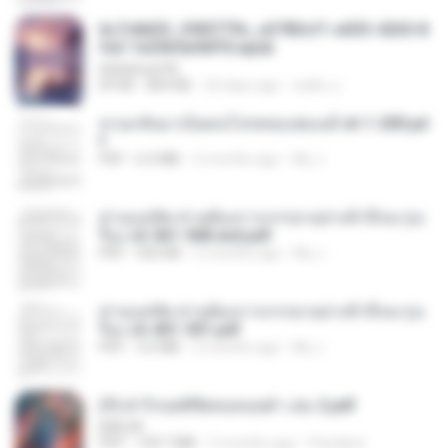
6c7c8d33_3f85779c_e3783cf1-e033-4265-8
fe2-1e23b5a9dff0.epub
littlebbear96
EPUB
804 KB
24 days ago
ทอฝัน ม.
หวนกลับมาเป็นคนโปรดของฮ่องเต้ ch 1-200.pd
f
PDF
6.4 MB
2 months ago
My J.
ท่านแม่ทัพ ท่านต้องการภรรยาอย่างข้าถึงจะรุ่งเ
รือง ch 561-568 end.pdf
PDF
502 KB
2 months ago
My J.
ท่านแม่ทัพ ท่านต้องการภรรยาอย่างข้าถึงจะรุ่งเ
รือง ch 401-501.pdf
PDF
3.6 MB
2 months ago
My J.
(Y) ฝ่าวิกฤตพิชิตหอคอยดำ เล่ม 2.pdf
BAILIW
PDF
109.7 MB
2 months ago
Pandarin