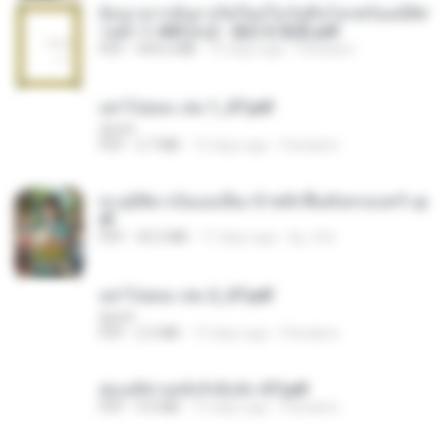
ย้อนเวลากลับมาเกิดใหม่ในวันสิ้นโลกพร้อมมิติส่
วนตัว 1-443 [จบ] - 揍趴长颈鹿.pdf
PDF
499.6 MB
15 days ago
Pandarin
อย่าไปยอม เล่ม 1_ST.pdf
decht
PDF
2.7 MB
15 days ago
Pandarin
ทะลุมิติมาเป็นแม่เลี้ยง ข้าพลิกฟื้นทั้งครอบครัว.p
df
PDF
42.5 MB
17 days ago
kp_fha
อย่าไปยอม เล่ม 2_ST.pdf
decht
PDF
2.5 MB
15 days ago
Pandarin
ฮ่องเต้ช่างคลั่งรักยิ่งนัก-ST.pdf
PDF
9.0 MB
15 days ago
Pandarin