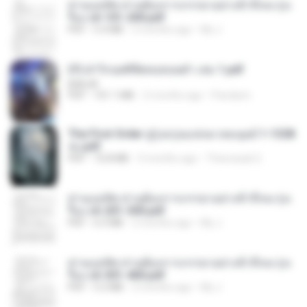
ท่านแม่ทัพ ท่านต้องการภรรยาอย่างข้าถึงจะรุ่งเ
รือง ch 101-200.pdf
PDF
5.4 MB
2 months ago
My J.
(Y) ฝ่าวิกฤตพิชิตหอคอยดำ เล่ม 1.pdf
BAILIW
PDF
101.1 MB
2 months ago
Pandarin
The First Order สู่รุ่งอรุณแห่งมวลมนุษย์ 1-1328
จบ.pdf
PDF
72.8 MB
3 months ago
Theerasak G.
ท่านแม่ทัพ ท่านต้องการภรรยาอย่างข้าถึงจะรุ่งเ
รือง ch 201-300.pdf
PDF
6.5 MB
2 months ago
My J.
ท่านแม่ทัพ ท่านต้องการภรรยาอย่างข้าถึงจะรุ่งเ
รือง ch 301-400.pdf
PDF
5.2 MB
2 months ago
My J.