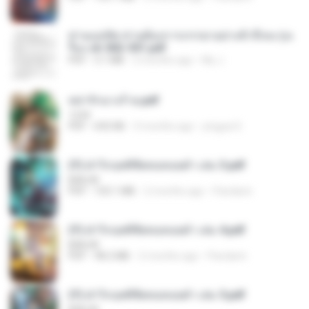
ท่านแม่ทัพ ท่านต้องการภรรยาอย่างข้าถึงจะรุ่งเ
รือง ch 502-551.pdf
PDF
3.1 MB
2 months ago
My J.
หย่ารักนางร้าย.pdf
1234
PDF
692 KB
3 months ago
yingyai S.
(Y) ฝ่าวิกฤตพิชิตหอคอยดำ เล่ม 3.pdf
BAILIW
PDF
103.1 MB
2 months ago
Pandarin
(Y) ฝ่าวิกฤตพิชิตหอคอยดำ เล่ม 4.pdf
BAILIW
PDF
98.2 MB
2 months ago
Pandarin
(Y) ฝ่าวิกฤตพิชิตหอคอยดำ เล่ม 5.pdf