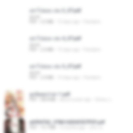
อย่าไปยอม เล่ม 3_ST.pdf
decht
PDF
2.5 MB
15 days ago
Pandarin
อย่าไปยอม เล่ม 4_ST.pdf
decht
PDF
2.4 MB
15 days ago
Pandarin
อย่าไปยอม เล่ม 5_ST.pdf
decht
PDF
2.4 MB
15 days ago
Pandarin
ฮูหยิuสุดป่วuฯ 1.pdf
PDF
68.8 MB
about a year ago
ณิชพน แ.
a6994762_9786160043507PDF.pdf
PDF
15.7 MB
3 months ago
อริยา ด.