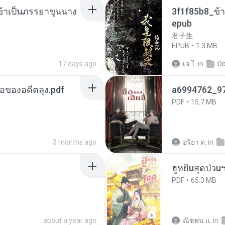
งข้าเป็นภรรยาขุนนาง
3f1f85b8_ข้า
epub
君子生
EPUB
1.3 MB
17 days ago
เจ โ.
in
D
ือของอดีตลุง.pdf
a6994762_9
PDF
15.7 MB
3 months ago
อริยา ด.
in
ฮูหยิuสุดป่วu
PDF
65.3 MB
about a year ago
ณิชพน แ.
in