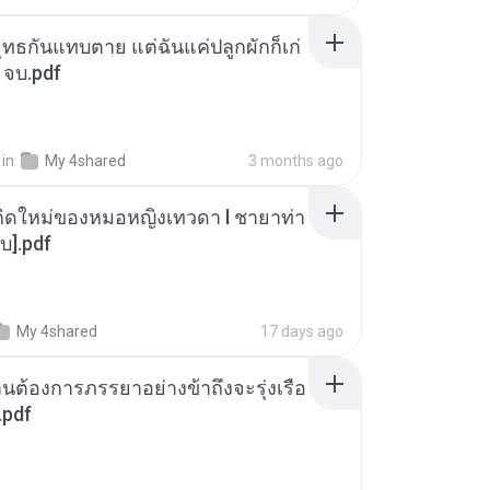
ุทธกันแทบตาย แต่ฉันแค่ปลูกผักก็เก่
 จบ.pdf
in
My 4shared
3 months ago
กิดใหม่ของหมอหญิงเทวดา l ชายาท่า
บ].pdf
My 4shared
17 days ago
านต้องการภรรยาอย่างข้าถึงจะรุ่งเรือ
.pdf