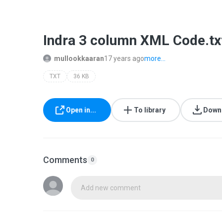
Indra 3 column XML Code.tx
mullookkaaran
17 years ago
more...
TXT
36 KB
Open in...
To library
Down
Comments
0
Add new comment