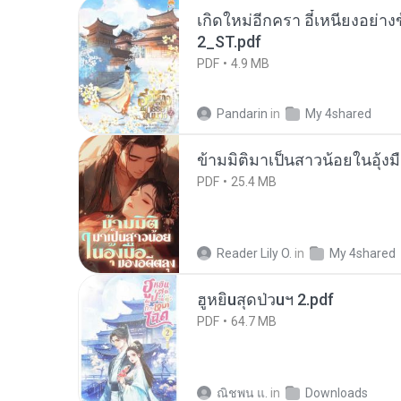
เกิดใหม่อีกครา อี๋เหนียงอย่า
2_ST.pdf
PDF
4.9 MB
Pandarin
in
My 4shared
ข้ามมิติมาเป็นสาวน้อยในอุ้งม
PDF
25.4 MB
Reader Lily O.
in
My 4shared
ฮูหยิuสุดป่วuฯ 2.pdf
PDF
64.7 MB
ณิชพน แ.
in
Downloads