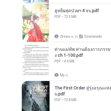
ฮูหยิuสุดป่วuฯ 4 จบ.pdf
PDF
72.5 MB
ณิชพน แ.
in
Downloads
ท่านแม่ทัพ ท่านต้องการภรรยาอ
ง ch 1-100.pdf
PDF
4.4 MB
My J.
The First Order สู่รุ่งอรุณแห
บ.pdf
PDF
72.8 MB