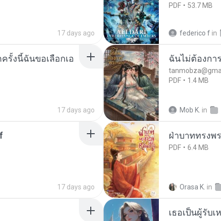
PDF
53.7 MB
17 days ago
federico f
in
ครั้งนี้ฉันขอเลือกเอ
ฉันไม่ต้องการ
tanmobza@gmai
PDF
1.4 MB
17 days ago
Mob K.
in
f
ฝ่าบาททรงพระ
PDF
6.4 MB
17 days ago
Orasa K.
in
เธอเป็นผู้รับ