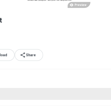
Preview
t
load
Share