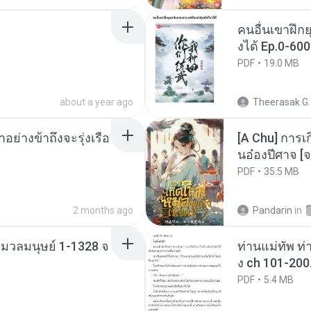
คนอื่นเขาฝึกย
งได้ Ep.0-600
PDF
19.0 MB
about a year ago
Theerasak G.
ย่างข้าถึงจะรุ่งเรือ
[A Chu] การเ
นอ๋องปีศาจ [จ
PDF
35.5 MB
2 months ago
Pandarin
in
่งมวลมนุษย์ 1-1328 จ
ท่านแม่ทัพ ท่
ง ch 101-200
PDF
5.4 MB