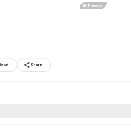
Preview
load
Share