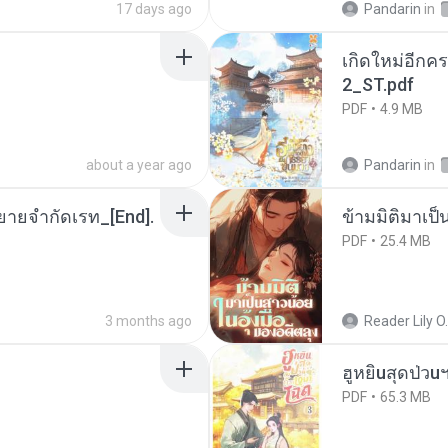
17 days ago
Pandarin
in
เกิดใหม่อีกคร
2_ST.pdf
PDF
4.9 MB
about a year ago
Pandarin
in
ยายจำกัดเรท_[End].
ข้ามมิติมาเป็
PDF
25.4 MB
3 months ago
Reader Lily O.
ฮูหยิuสุดป่วu
PDF
65.3 MB