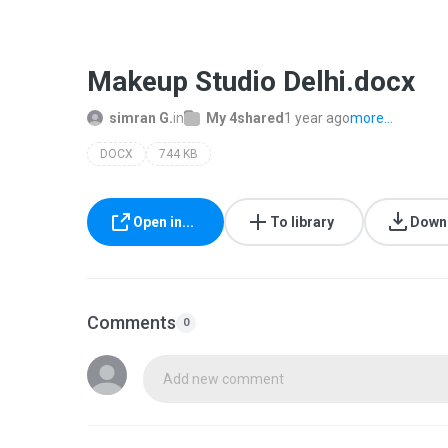
Makeup Studio Delhi.docx
simran G.
in
My 4shared
1 year ago
more...
DOCX
744 KB
Open in...
To library
Down
Comments
0
Add new comment