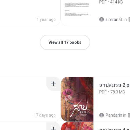
PDF
414 KB
1 year ago
simran G.
in
View all 17 books
สาปสมรส 2.p
PDF
78.3 MB
17 days ago
Pandarin
in