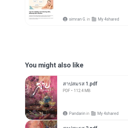
simran G.
in
My 4shared
You might also like
สาปสมรส 1.pdf
PDF
112.4 MB
Pandarin
in
My 4shared