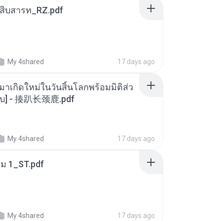
ณสิบสารท_RZ.pdf
My 4shared
17 days ago
มาเกิดใหม่ในวันสิ้นโลกพร้อมมิติส่ว
[จบ] - 揍趴长颈鹿.pdf
My 4shared
17 days ago
่ม 1_ST.pdf
My 4shared
17 days ago