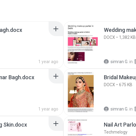
Bagh.docx
Wedding make
DOCX
1,382 KB
1 year ago
simran G.
in
imar Bagh.docx
Bridal Makeu
DOCX
675 KB
1 year ago
simran G.
in
g Skin.docx
Nail Art Parl
Techmelogy