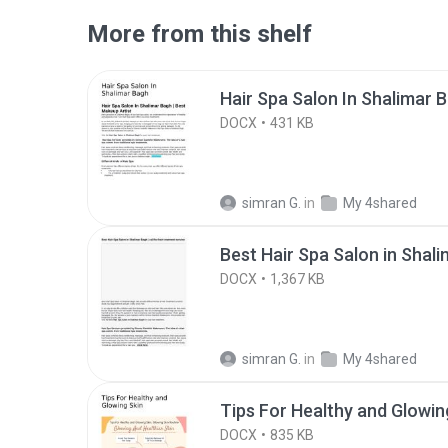
More from this shelf
Hair Spa Salon In Shalimar 
DOCX
431 KB
simran G.
in
My 4shared
Best Hair Spa Salon in Shal
DOCX
1,367 KB
simran G.
in
My 4shared
Tips For Healthy and Glowin
DOCX
835 KB