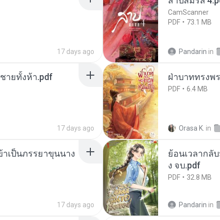
สาปสมรส 4.p
CamScanner
PDF
73.1 MB
17 days ago
Pandarin
in
ี่ชายทั้งห้า.pdf
ฝ่าบาททรงพระ
PDF
6.4 MB
17 days ago
Orasa K.
in
งข้าเป็นภรรยาขุนนาง
ย้อนเวลากลับม
ง จบ.pdf
PDF
32.8 MB
17 days ago
Pandarin
in