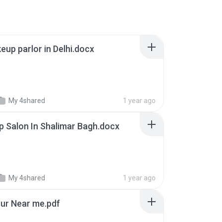
up parlor in Delhi.docx
My 4shared
1 year ago
p Salon In Shalimar Bagh.docx
My 4shared
1 year ago
our Near me.pdf