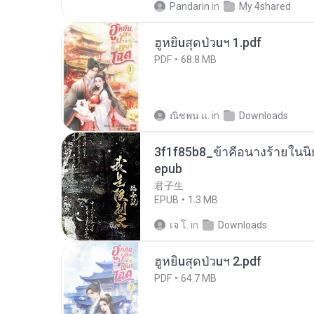
Pandarin
in
My 4shared
ฮูหยิuสุดป่วuฯ 1.pdf
PDF
68.8 MB
ณิชพน แ.
in
Downloads
3f1f85b8_ข้าคือนางร้ายในนิ
epub
君子生
EPUB
1.3 MB
เจ โ.
in
Downloads
ฮูหยิuสุดป่วuฯ 2.pdf
PDF
64.7 MB