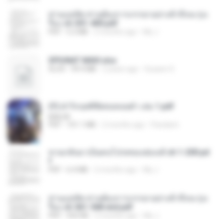
ท่านแม่ทัพ ท่านต้องการภรรยาอย่างข้าถึงจะรุ่งเ
รือง ch 301-400.pdf
PDF
5.2 MB
2 months ago
My J.
SPIUNAT MAVI.xlsx
XLSX
99.4 MB
2 years ago
Susann S.
(Y) ฝ่าวิกฤตพิชิตหอคอยดำ เล่ม 1.pdf
BAILIW
PDF
101.1 MB
2 months ago
Pandarin
หวนกลับมาเป็นคนโปรดของฮ่องเต้ ch 1-200.pd
f
PDF
6.4 MB
2 months ago
My J.
ท่านแม่ทัพ ท่านต้องการภรรยาอย่างข้าถึงจะรุ่งเ
รือง ch 561-568 end.pdf
PDF
502 KB
2 months ago
My J.