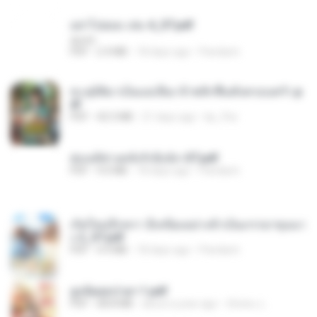
อย่าไปยอม เล่ม 4_ST.pdf
decht
PDF
2.4 MB
18 days ago
Pandarin
ทะลุมิติมาเป็นแม่เลี้ยง ข้าพลิกฟื้นทั้งครอบครัว.p
df
PDF
42.5 MB
21 days ago
kp_fha
ฮ่องเต้ช่างคลั่งรักยิ่งนัก-ST.pdf
PDF
9.0 MB
18 days ago
Pandarin
เกิดใหม่อีกครา อี๋เหนียงอย่างข้าเป็นภรรยาขุนนา
ง 2_ST.pdf
PDF
4.9 MB
18 days ago
Pandarin
ฮูหยิuสุดป่วuฯ 1.pdf
PDF
68.8 MB
about a year ago
ณิชพน แ.