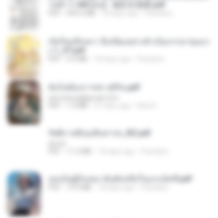
วนตัว 1-443 [จบ] - 揍趴长颈鹿.pdf
PDF
499.6 MB
18 days ago
Pandarin
เกิดใหม่อีกครา อี๋เหนียงอย่างข้าเป็นภรรยาขุนนา
ง 1_ST.pdf
PDF
4.9 MB
18 days ago
Pandarin
ฉันไม่ต้องการพร สุจิรัน.pdf
tanmobza@gmail.com
PDF
1.4 MB
27 days ago
Mob K.
รัตติกาลพิรุณสิบสารท_RZ.pdf
decht
PDF
11.5 MB
18 days ago
Pandarin
เธอเป็นผู้รับเหมาอันดับหนึ่งในแกแล็คซี่.pdf
PDF
19.9 MB
18 days ago
Pandarin