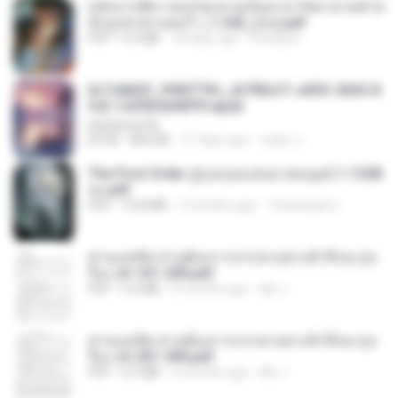
หลังจากพี่สาวคนโตกลายเป็นทาส รัชทายาทตำห
นักบูรพาตาแดงก่ำ_1-242_(จบ).pdf
PDF
9.3 MB
18 days ago
Pandarin
6c7c8d33_3f85779c_e3783cf1-e033-4265-8
fe2-1e23b5a9dff0.epub
littlebbear96
EPUB
804 KB
27 days ago
ทอฝัน ม.
The First Order สู่รุ่งอรุณแห่งมวลมนุษย์ 1-1328
จบ.pdf
PDF
72.8 MB
3 months ago
Theerasak G.
ท่านแม่ทัพ ท่านต้องการภรรยาอย่างข้าถึงจะรุ่งเ
รือง ch 101-200.pdf
PDF
5.4 MB
2 months ago
My J.
ท่านแม่ทัพ ท่านต้องการภรรยาอย่างข้าถึงจะรุ่งเ
รือง ch 201-300.pdf
PDF
6.5 MB
2 months ago
My J.