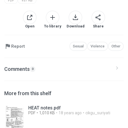
PDF
937 KB
Open
To library
Download
Share
Report
Sexual
Violence
Other
Comments
0
More from this shelf
HEAT notes.pdf
PDF
1,010 KB
18 years ago
cikgu_suriyati