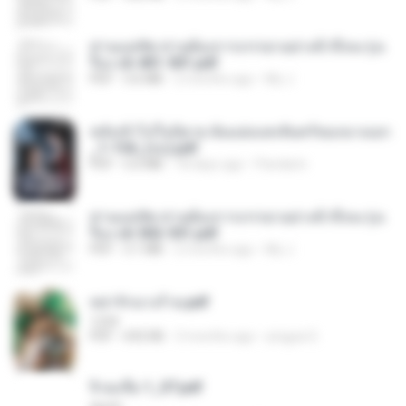
ท่านแม่ทัพ ท่านต้องการภรรยาอย่างข้าถึงจะรุ่งเ
รือง ch 401-501.pdf
PDF
3.6 MB
2 months ago
My J.
หลังเข้าไปในนิยาย ฉันแย่งแสงจันทร์ของนางเอก
_1-154_(จบ).pdf
PDF
5.6 MB
18 days ago
Pandarin
ท่านแม่ทัพ ท่านต้องการภรรยาอย่างข้าถึงจะรุ่งเ
รือง ch 502-551.pdf
PDF
3.1 MB
2 months ago
My J.
หย่ารักนางร้าย.pdf
1234
PDF
692 KB
3 months ago
yingyai S.
จิ่วฉงจื่อ 1_ST.pdf