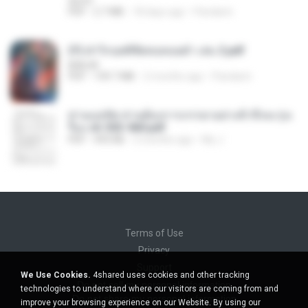
decht
PDF
2.7 MB
18 days ago
Pandarin
(Y) ฝ่าวิกฤตพิชิตหอคอยดำ เล่ม 2.pdf
BAILIW
PDF
109.7 MB
2 months ago
Pandarin
ท่านแม่ทัพ ท่านต้องการภรรยาอย่างข้าถึงจะรุ่งเ
รือง ch 553-560.pdf
PDF
493 KB
2 months ago
My J.
Terms of Use
Privacy
Support
We Use Cookies.
4shared uses cookies and other tracking
Do not sell my personal information
technologies to understand where our visitors are coming from and
Do not share my personal information
improve your browsing experience on our Website. By using our