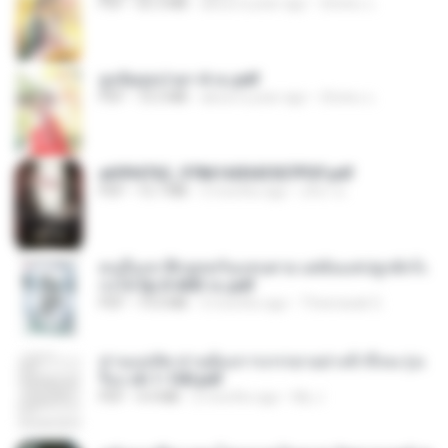
PDF
65.3 MB
about a year ago
ณิชพน แ.
ฮูหยิuสุดป่วuฯ 4 จบ.pdf
PDF
72.5 MB
about a year ago
ณิชพน แ.
a6994762_9786160043507PDF.pdf
PDF
15.7 MB
3 months ago
อริยา ด.
คนอื่นเขาฝึกยุทธกันแทบตาย แต่ฉันแค่ปลูกผักก็เ
ก่งได้ Ep.0-600 จบ.pdf
PDF
19.0 MB
3 months ago
Theerasak G.
ท่านแม่ทัพ ท่านต้องการภรรยาอย่างข้าถึงจะรุ่งเ
รือง ch 1-100.pdf
PDF
4.4 MB
2 months ago
My J.