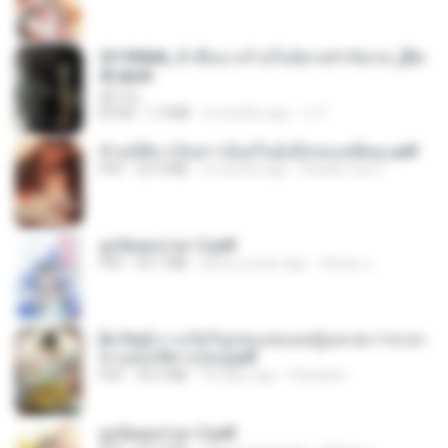
3f1f85b8_ข้าคือนางร้ายในนิยายจำกัดเรท_[En
d].epub
君子生
EPUB
1.3 MB
3 months ago
เจ โ.
ข้ามมิติมาเป็นสาวน้อยในอุ้งมือของอดีตลุง.pdf
PDF
25.4 MB
3 months ago
Reader Lily O.
ฮูหยิuสุดป่วuฯ 2.pdf
PDF
64.7 MB
about a year ago
ณิชพน แ.
[A Chu] การเกิดใหม่ของหมอหญิงเทวดา l ชายา
ท่านอ๋องปีศาจ [จบ].pdf
PDF
35.5 MB
18 days ago
Pandarin
ฮูหยิuสุดป่วuฯ 3.pdf