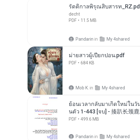
รัตติกาลพิรุณสิบสารท_RZ.pd
decht
PDF
11.5 MB
Pandarin
in
My 4shared
ม่ายสาวผู้เปียกปอน.pdf
PDF
684 KB
Mob K.
in
My 4shared
ย้อนเวลากลับมาเกิดใหม่ในวัน
นตัว 1-443 [จบ] - 揍趴长颈鹿
PDF
499.6 MB
Pandarin
in
My 4shared