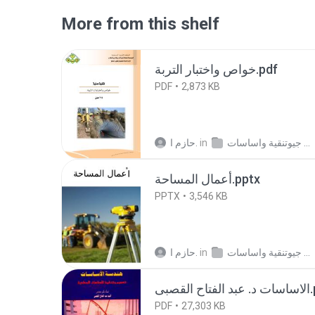
More from this shelf
خواص واختبار التربة.pdf
PDF
2,873 KB
حازم ا.
in
كتب جيوتنقية واساسات
أعمال المساحة.pptx
PPTX
3,546 KB
حازم ا.
in
كتب جيوتنقية واساسات
 القصبى
PDF
27,303 KB