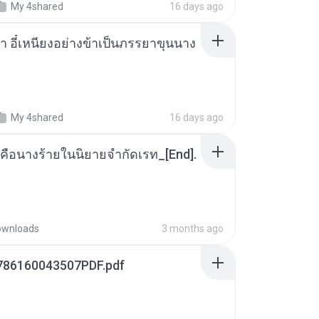
My 4shared
16 days ago
า อี๋เหนียงอย่างข้าเป็นภรรยาขุนนาง
My 4shared
16 days ago
คือนางร้ายในนิยายจำกัดเรท_[End].
ownloads
3 months ago
786160043507PDF.pdf