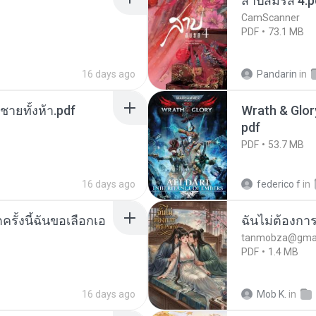
สาปสมรส 4.p
CamScanner
PDF
73.1 MB
16 days ago
Pandarin
in
ี่ชายทั้งห้า.pdf
Wrath & Glory
pdf
PDF
53.7 MB
16 days ago
federico f
in
ครั้งนี้ฉันขอเลือกเอ
ฉันไม่ต้องการ
tanmobza@gmai
PDF
1.4 MB
16 days ago
Mob K.
in