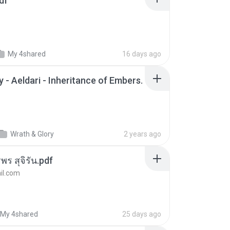
df
My 4shared
16 days ago
 - Aeldari - Inheritance of Embers.
Wrath & Glory
2 years ago
พร สุจิรัน.pdf
l.com
My 4shared
25 days ago