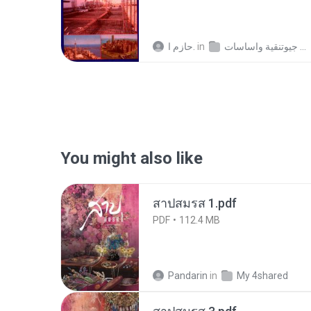
حازم ا.
in
كتب جيوتنقية واساسات
You might also like
สาปสมรส 1.pdf
PDF
112.4 MB
Pandarin
in
My 4shared