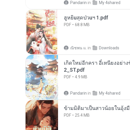
Pandarin
in
My 4shared
ฮูหยิuสุดป่วuฯ 1.pdf
PDF
68.8 MB
ณิชพน แ.
in
Downloads
เกิดใหม่อีกครา อี๋เหนียงอย่า
2_ST.pdf
PDF
4.9 MB
Pandarin
in
My 4shared
ข้ามมิติมาเป็นสาวน้อยในอุ้งม
PDF
25.4 MB