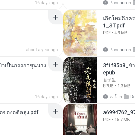
16 days ago
Pandarin
in
เกิดใหม่อีกคร
1_ST.pdf
PDF
4.9 MB
about a year ago
Pandarin
in
งข้าเป็นภรรยาขุนนาง
3f1f85b8_ข้า
epub
君子生
EPUB
1.3 MB
16 days ago
เจ โ.
in
D
ือของอดีตลุง.pdf
a6994762_9
PDF
15.7 MB