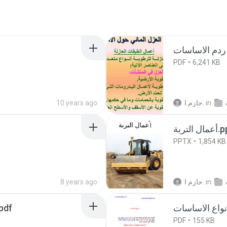
PDF
6,241 KB
10 years ago
حازم ا.
in
 التربة
PPTX
1,854 KB
8 years ago
حازم ا.
in
الاساسات د. عبد الفتاح.pdf
PDF
155 KB