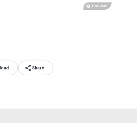
Preview
load
Share