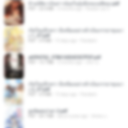
ข้ามมิติมาเป็นสาวน้อยในอุ้งมือของอดีตลุง.pdf
PDF
25.4 MB
3 months ago
Reader Lily O.
เกิดใหม่อีกครา อี๋เหนียงอย่างข้าเป็นภรรยาขุนนา
ง 1_ST.pdf
PDF
4.9 MB
15 days ago
Pandarin
a6994762_9786160043507PDF.pdf
PDF
15.7 MB
3 months ago
อริยา ด.
เกิดใหม่อีกครา อี๋เหนียงอย่างข้าเป็นภรรยาขุนนา
ง 2_ST.pdf
PDF
4.9 MB
15 days ago
Pandarin
ฮูหยิuสุดป่วuฯ 2.pdf
PDF
64.7 MB
about a year ago
ณิชพน แ.