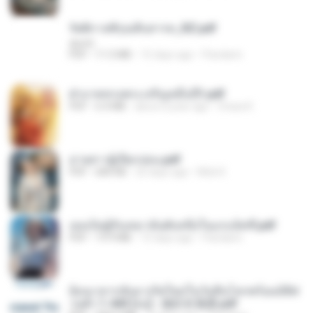
รัตติกาลพิรุณสิบสารท_RZ.pdf
decht
PDF
11.5 MB
15 days ago
Pandarin
ฝ่าบาททรงพระเจริญหมื่นปี1.pdf
PDF
6.4 MB
about a year ago
Orasa K.
ม่ายสาวผู้เปียกปอน.pdf
PDF
684 KB
25 days ago
Mob K.
เธอเป็นผู้รับเหมาอันดับหนึ่งในแกแล็คซี่.pdf
PDF
19.9 MB
15 days ago
Pandarin
ย้อนเวลากลับมาเกิดใหม่ในวันสิ้นโลกพร้อมมิติส่
วนตัว 1-443 [จบ] - 揍趴长颈鹿.pdf