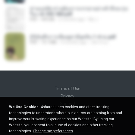
ท่านแม่ทัพ ท่านต้องการภรรยาอย่างข้าถึงจะรุ่งเ
รือง ch 553-560.pdf
PDF
493 KB
2 months ago
My J.
(Y)บันทึกการเลี้ยงดูสามียุคหิน 1-4 จบ.pdf
PDF
19.7 MB
4 months ago
เลิฟ รักนะ
Terms of Use
Privacy
Support
We Use Cookies.
4shared uses cookies and other tracking
Do not sell my personal information
technologies to understand where our visitors are coming from and
Do not share my personal information
improve your browsing experience on our Website. By using our
Website, you consent to our use of cookies and other tracking
technologies.
Change my preferences