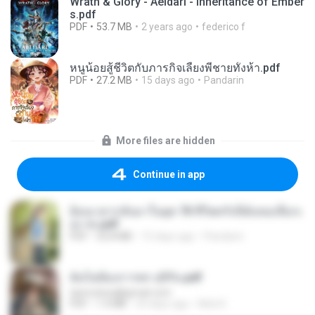
Wrath & Glory - Aeldari - Inheritance of Ember
s.pdf
PDF
53.7 MB
2 years ago
federico f
หนูน้อยสู้ชีวิตกับภารกิจเลี้ยงพี่ชายทั้งห้า.pdf
PDF
27.2 MB
15 days ago
Pandarin
More files are hidden
Continue in app
ย้อนเวลากลับมาในยุค 70 ชีวิตครั้งนี้ฉันขอเลือกเ
อง จบ.pdf
PDF
32.8 MB
15 days ago
Pandarin
ฉันไม่ต้องการพร สุจิรัน.pdf
tanmobza@gmail.com
PDF
1.4 MB
24 days ago
Mob K.