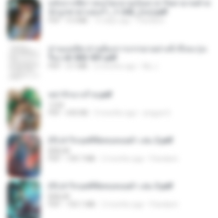
หลังจากพี่สาวคนโตกลายเป็นทาส รัชทายาทตำห
นักบูรพาตาแดงก่ำ_1-242_(จบ).pdf
PDF
9.3 MB
15 days ago
Pandarin
ท่านแม่ทัพ ท่านต้องการภรรยาอย่างข้าถึงจะรุ่งเ
รือง ch 502-551.pdf
PDF
3.1 MB
2 months ago
My J.
หย่ารักนางร้าย.pdf
1234
PDF
692 KB
3 months ago
yingyai S.
(Y) ฝ่าวิกฤตพิชิตหอคอยดำ เล่ม 2.pdf
BAILIW
PDF
109.7 MB
2 months ago
Pandarin
(Y) ฝ่าวิกฤตพิชิตหอคอยดำ เล่ม 3.pdf
BAILIW
PDF
103.1 MB
2 months ago
Pandarin