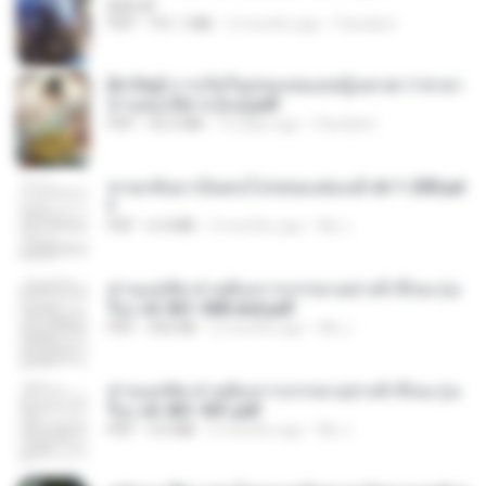
BAILIW
PDF
101.1 MB
2 months ago
Pandarin
[A Chu] การเกิดใหม่ของหมอหญิงเทวดา l ชายา
ท่านอ๋องปีศาจ [จบ].pdf
PDF
35.5 MB
15 days ago
Pandarin
หวนกลับมาเป็นคนโปรดของฮ่องเต้ ch 1-200.pd
f
PDF
6.4 MB
2 months ago
My J.
ท่านแม่ทัพ ท่านต้องการภรรยาอย่างข้าถึงจะรุ่งเ
รือง ch 561-568 end.pdf
PDF
502 KB
2 months ago
My J.
ท่านแม่ทัพ ท่านต้องการภรรยาอย่างข้าถึงจะรุ่งเ
รือง ch 401-501.pdf
PDF
3.6 MB
2 months ago
My J.