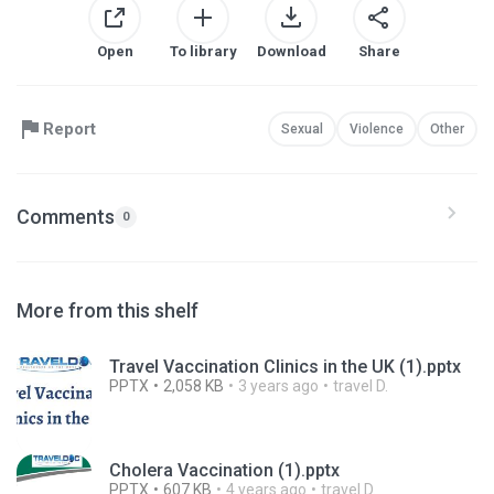
Open
To library
Download
Share
Report
Sexual
Violence
Other
Comments
0
More from this shelf
Travel Vaccination Clinics in the UK (1).pptx
PPTX
2,058 KB
3 years ago
travel D.
Cholera Vaccination (1).pptx
PPTX
607 KB
4 years ago
travel D.