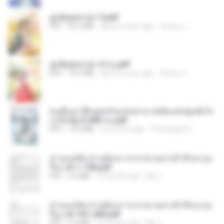
ฮูหยิuสุดป่วuฯ 3.pdf
PDF
65.3 MB
about a year ago
ณิชพน แ.
ฮูหยิuสุดป่วuฯ 4 จบ.pdf
PDF
72.5 MB
about a year ago
ณิชพน แ.
คนอื่นเขาฝึกยุทธกันแทบตาย แต่ฉันแค่ปลูกผักก็เ
ก่งได้ Ep.0-600 จบ.pdf
PDF
19.0 MB
3 months ago
Theerasak G.
ท่านแม่ทัพ ท่านต้องการภรรยาอย่างข้าถึงจะรุ่งเ
รือง ch 1-100.pdf
PDF
4.4 MB
2 months ago
My J.
ท่านแม่ทัพ ท่านต้องการภรรยาอย่างข้าถึงจะรุ่งเ
รือง ch 101-200.pdf
PDF
5.4 MB
2 months ago
My J.