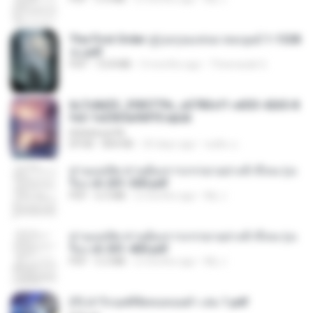
The First Order สู่รุ่งอรุณแห่งมวลมนุษย์ 1-1328
จบ.pdf
PDF
72.8 MB
3 months ago
Theerasak G.
6c7c8d33_3f85779c_e3783cf1-e033-4265-8
fe2-1e23b5a9dff0.epub
littlebbear96
EPUB
804 KB
24 days ago
ทอฝัน ม.
ท่านแม่ทัพ ท่านต้องการภรรยาอย่างข้าถึงจะรุ่งเ
รือง ch 201-300.pdf
PDF
6.5 MB
2 months ago
My J.
ท่านแม่ทัพ ท่านต้องการภรรยาอย่างข้าถึงจะรุ่งเ
รือง ch 301-400.pdf
PDF
5.2 MB
2 months ago
My J.
(Y) ฝ่าวิกฤตพิชิตหอคอยดำ เล่ม 1.pdf