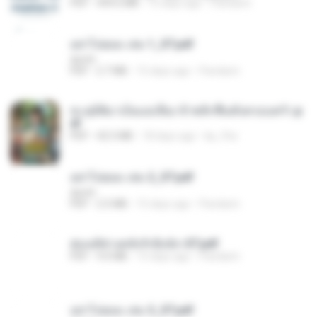
PDF
499.6 MB
15 days ago
Pandarin
อย่าไปยอม เล่ม 1_ST.pdf
decht
PDF
2.7 MB
15 days ago
Pandarin
ทะลุมิติมาเป็นแม่เลี้ยง ข้าพลิกฟื้นทั้งครอบครัว.p
df
PDF
42.5 MB
18 days ago
kp_fha
อย่าไปยอม เล่ม 2_ST.pdf
decht
PDF
2.5 MB
15 days ago
Pandarin
ฮ่องเต้ช่างคลั่งรักยิ่งนัก-ST.pdf
PDF
9.0 MB
15 days ago
Pandarin
อย่าไปยอม เล่ม 3_ST.pdf