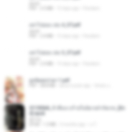
decht
PDF
2.5 MB
15 days ago
Pandarin
อย่าไปยอม เล่ม 4_ST.pdf
decht
PDF
2.4 MB
15 days ago
Pandarin
อย่าไปยอม เล่ม 5_ST.pdf
decht
PDF
2.4 MB
15 days ago
Pandarin
ฮูหยิuสุดป่วuฯ 1.pdf
PDF
68.8 MB
about a year ago
ณิชพน แ.
3f1f85b8_ข้าคือนางร้ายในนิยายจำกัดเรท_[En
d].epub
君子生
EPUB
1.3 MB
3 months ago
เจ โ.