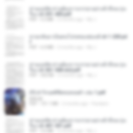
ท่านแม่ทัพ ท่านต้องการภรรยาอย่างข้าถึงจะรุ่งเ
รือง ch 301-400.pdf
PDF
5.2 MB
2 months ago
My J.
หวนกลับมาเป็นคนโปรดของฮ่องเต้ ch 1-200.pd
f
PDF
6.4 MB
2 months ago
My J.
ท่านแม่ทัพ ท่านต้องการภรรยาอย่างข้าถึงจะรุ่งเ
รือง ch 561-568 end.pdf
PDF
502 KB
2 months ago
My J.
(Y) ฝ่าวิกฤตพิชิตหอคอยดำ เล่ม 1.pdf
BAILIW
PDF
101.1 MB
2 months ago
Pandarin
ท่านแม่ทัพ ท่านต้องการภรรยาอย่างข้าถึงจะรุ่งเ
รือง ch 401-501.pdf
PDF
3.6 MB
2 months ago
My J.