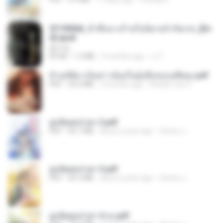
3f1f85b8_ข้าคือนางร้ายในนิยายจำกัดเรท_[En
d].epub
君子生
EPUB
1.3 MB
3 months ago
เจ โ.
ข้ามมิติมาเป็นสาวน้อยในอุ้งมือของอดีตลุง.pdf
PDF
25.4 MB
3 months ago
Reader Lily O.
ฮูหยิuสุดป่วuฯ 2.pdf
PDF
64.7 MB
about a year ago
ณิชพน แ.
ฮูหยิuสุดป่วuฯ 3.pdf
PDF
65.3 MB
about a year ago
ณิชพน แ.
ฮูหยิuสุดป่วuฯ 4 จบ.pdf