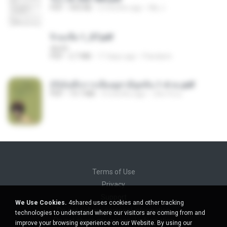
PDF
493 KB
2 months ago
My J.
จิ่วฉงจื่อ 1_ST.pdf
decht
PDF
2.7 MB
17 days ago
Pandarin
(Y)บันทึกการเลี้ยงดูสามียุคหิน 1-4 จบ.pdf
PDF
19.7 MB
4 months ago
เลิฟ รักนะ
Terms of Use
Privacy
Support
We Use Cookies.
4shared uses cookies and other tracking
Do not sell my personal information
technologies to understand where our visitors are coming from and
Do not share my personal information
improve your browsing experience on our Website. By using our