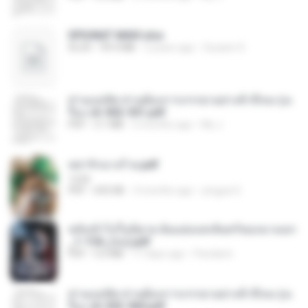
SPIUNAT MAVI.xlsx
XLSX
99.4 MB
2 years ago
Susann S.
ท่านแม่ทัพ ท่านต้องการภรรยาอย่างข้าถึงจะรุ่งเ
รือง ch 502-551.pdf
PDF
3.1 MB
2 months ago
My J.
หย่ารักนางร้าย.pdf
1234
PDF
692 KB
3 months ago
yingyai S.
หลังเข้าไปในนิยาย ฉันแย่งแสงจันทร์ของนางเอก
_1-154_(จบ).pdf
PDF
5.6 MB
17 days ago
Pandarin
ท่านแม่ทัพ ท่านต้องการภรรยาอย่างข้าถึงจะรุ่งเ
รือง ch 553-560.pdf