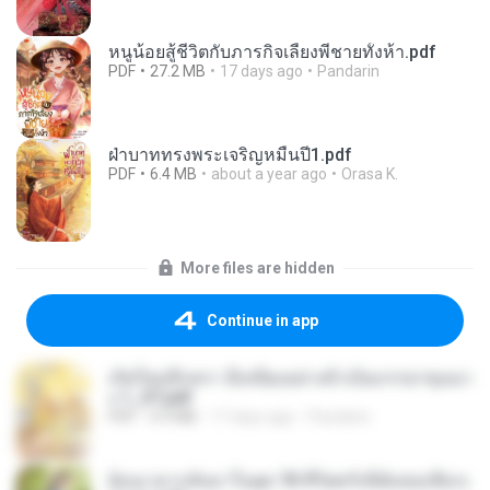
หนูน้อยสู้ชีวิตกับภารกิจเลี้ยงพี่ชายทั้งห้า.pdf
PDF
27.2 MB
17 days ago
Pandarin
ฝ่าบาททรงพระเจริญหมื่นปี1.pdf
PDF
6.4 MB
about a year ago
Orasa K.
More files are hidden
Continue in app
เกิดใหม่อีกครา อี๋เหนียงอย่างข้าเป็นภรรยาขุนนา
ง 1_ST.pdf
PDF
4.9 MB
17 days ago
Pandarin
ย้อนเวลากลับมาในยุค 70 ชีวิตครั้งนี้ฉันขอเลือกเ