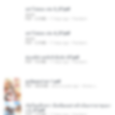
อย่าไปยอม เล่ม 5_ST.pdf
decht
PDF
2.4 MB
17 days ago
Pandarin
อย่าไปยอม เล่ม 4_ST.pdf
decht
PDF
2.4 MB
17 days ago
Pandarin
ฮ่องเต้ช่างคลั่งรักยิ่งนัก-ST.pdf
PDF
9.0 MB
17 days ago
Pandarin
ฮูหยิuสุดป่วuฯ 1.pdf
PDF
68.8 MB
about a year ago
ณิชพน แ.
เกิดใหม่อีกครา อี๋เหนียงอย่างข้าเป็นภรรยาขุนนา
ง 2_ST.pdf
PDF
4.9 MB
17 days ago
Pandarin