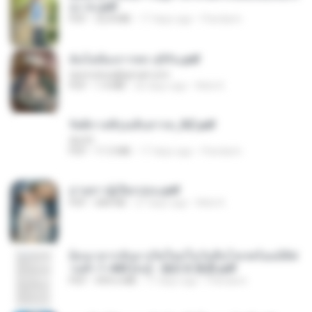
อง จบ.pdf
PDF
32.8 MB
17 days ago
Pandarin
ฉันไม่ต้องการพร สุจิรัน.pdf
tanmobza@gmail.com
PDF
1.4 MB
26 days ago
Mob K.
รัตติกาลพิรุณสิบสารท_RZ.pdf
decht
PDF
11.5 MB
17 days ago
Pandarin
ม่ายสาวผู้เปียกปอน.pdf
PDF
684 KB
27 days ago
Mob K.
ย้อนเวลากลับมาเกิดใหม่ในวันสิ้นโลกพร้อมมิติส่
วนตัว 1-443 [จบ] - 揍趴长颈鹿.pdf
PDF
499.6 MB
17 days ago
Pandarin