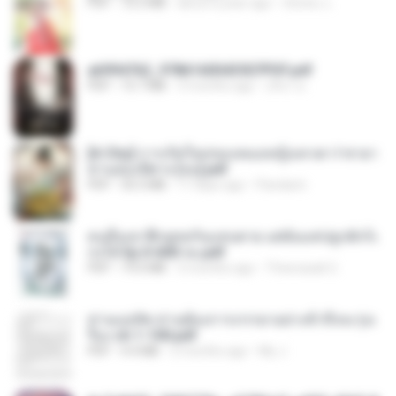
PDF
72.5 MB
about a year ago
ณิชพน แ.
a6994762_9786160043507PDF.pdf
PDF
15.7 MB
3 months ago
อริยา ด.
[A Chu] การเกิดใหม่ของหมอหญิงเทวดา l ชายา
ท่านอ๋องปีศาจ [จบ].pdf
PDF
35.5 MB
17 days ago
Pandarin
คนอื่นเขาฝึกยุทธกันแทบตาย แต่ฉันแค่ปลูกผักก็เ
ก่งได้ Ep.0-600 จบ.pdf
PDF
19.0 MB
3 months ago
Theerasak G.
ท่านแม่ทัพ ท่านต้องการภรรยาอย่างข้าถึงจะรุ่งเ
รือง ch 1-100.pdf
PDF
4.4 MB
2 months ago
My J.