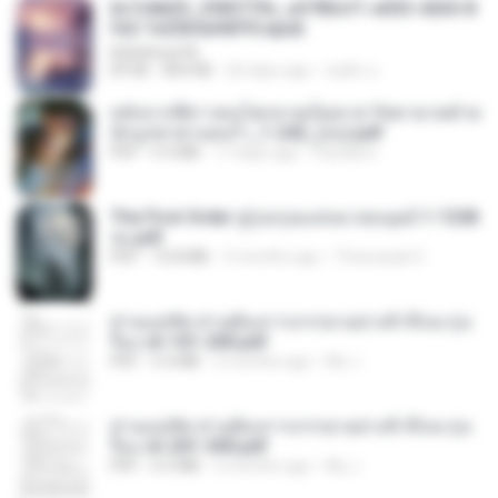
6c7c8d33_3f85779c_e3783cf1-e033-4265-8
fe2-1e23b5a9dff0.epub
littlebbear96
EPUB
804 KB
26 days ago
ทอฝัน ม.
หลังจากพี่สาวคนโตกลายเป็นทาส รัชทายาทตำห
นักบูรพาตาแดงก่ำ_1-242_(จบ).pdf
PDF
9.3 MB
17 days ago
Pandarin
The First Order สู่รุ่งอรุณแห่งมวลมนุษย์ 1-1328
จบ.pdf
PDF
72.8 MB
3 months ago
Theerasak G.
ท่านแม่ทัพ ท่านต้องการภรรยาอย่างข้าถึงจะรุ่งเ
รือง ch 101-200.pdf
PDF
5.4 MB
2 months ago
My J.
ท่านแม่ทัพ ท่านต้องการภรรยาอย่างข้าถึงจะรุ่งเ
รือง ch 201-300.pdf
PDF
6.5 MB
2 months ago
My J.