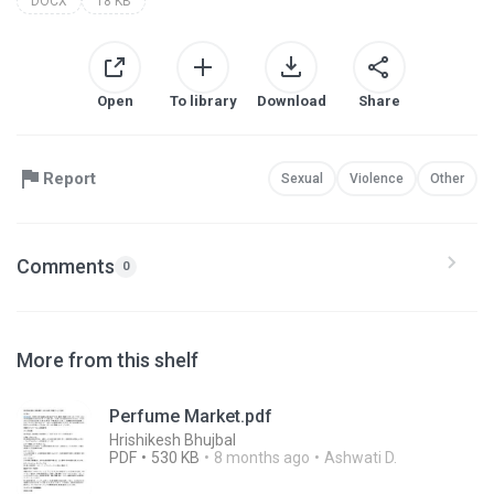
DOCX
18 KB
Open
To library
Download
Share
Report
Sexual
Violence
Other
Comments
0
More from this shelf
Perfume Market.pdf
Hrishikesh Bhujbal
PDF
530 KB
8 months ago
Ashwati D.