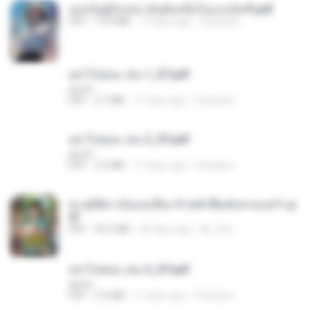
เธอเป็นผู้รับเหมาอันดับหนึ่งในแกแล็คซี่.pdf
PDF
19.9 MB
17 days ago
Pandarin
อย่าไปยอม เล่ม 1_ST.pdf
decht
PDF
2.7 MB
17 days ago
Pandarin
อย่าไปยอม เล่ม 2_ST.pdf
decht
PDF
2.5 MB
17 days ago
Pandarin
ทะลุมิติมาเป็นแม่เลี้ยง ข้าพลิกฟื้นทั้งครอบครัว.p
df
PDF
42.5 MB
20 days ago
kp_fha
อย่าไปยอม เล่ม 3_ST.pdf
decht
PDF
2.5 MB
17 days ago
Pandarin