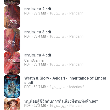
สาปสมรส 2.pdf
Pandarin
16 روز پیش
78.3 MB
PDF
สาปสมรส 3.pdf
Pandarin
16 روز پیش
73.4 MB
PDF
สาปสมรส 4.pdf
CamScanner
Pandarin
16 روز پیش
73.1 MB
PDF
Wrath & Glory - Aeldari - Inheritance of Ember
s.pdf
federico f
2 سال پیش
53.7 MB
PDF
หนูน้อยสู้ชีวิตกับภารกิจเลี้ยงพี่ชายทั้งห้า.pdf
Pandarin
16 روز پیش
27.2 MB
PDF