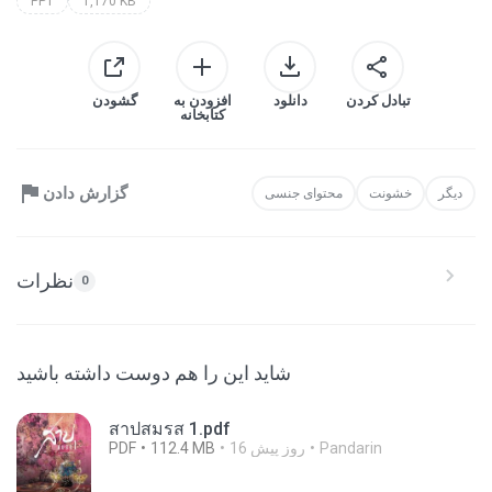
PPT
1,170 KB
تبادل کردن
دانلود
افزودن به
گشودن
کتابخانه
گزارش دادن
دیگر
خشونت
محتوای جنسی
نظرات
0
شاید این را هم دوست داشته باشید
สาปสมรส 1.pdf
Pandarin
16 روز پیش
112.4 MB
PDF