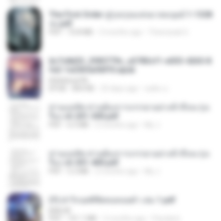
The First Order สู่รุ่งอรุณแห่งมวลมนุษย์ 1-1328
จบ.pdf
PDF
72.8 MB
3 months ago
Theerasak G.
6c7c8d33_3f85779c_e3783cf1-e033-4265-8
fe2-1e23b5a9dff0.epub
littlebbear96
EPUB
804 KB
25 days ago
ทอฝัน ม.
ท่านแม่ทัพ ท่านต้องการภรรยาอย่างข้าถึงจะรุ่งเ
รือง ch 201-300.pdf
PDF
6.5 MB
2 months ago
My J.
ท่านแม่ทัพ ท่านต้องการภรรยาอย่างข้าถึงจะรุ่งเ
รือง ch 301-400.pdf
PDF
5.2 MB
2 months ago
My J.
(Y) ฝ่าวิกฤตพิชิตหอคอยดำ เล่ม 1.pdf
BAILIW
PDF
101.1 MB
2 months ago
Pandarin