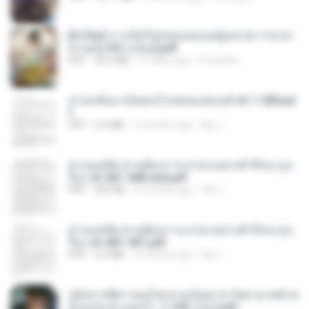
[A Chu] การเกิดใหม่ของหมอหญิงเทวดา l ชายา
ท่านอ๋องปีศาจ [จบ].pdf
PDF
35.5 MB
16 days ago
Pandarin
หวนกลับมาเป็นคนโปรดของฮ่องเต้ ch 1-200.pd
f
PDF
6.4 MB
2 months ago
My J.
ท่านแม่ทัพ ท่านต้องการภรรยาอย่างข้าถึงจะรุ่งเ
รือง ch 561-568 end.pdf
PDF
502 KB
2 months ago
My J.
ท่านแม่ทัพ ท่านต้องการภรรยาอย่างข้าถึงจะรุ่งเ
รือง ch 401-501.pdf
PDF
3.6 MB
2 months ago
My J.
หลังจากพี่สาวคนโตกลายเป็นทาส รัชทายาทตำห
นักบูรพาตาแดงก่ำ_1-242_(จบ).pdf