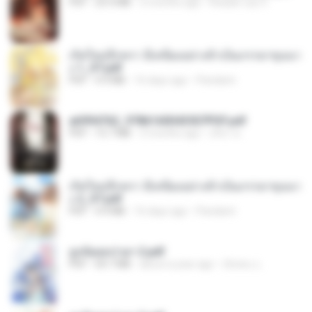
PDF
25.4 MB
3 months ago
Reader Lily O.
เกิดใหม่อีกครา อี๋เหนียงอย่างข้าเป็นภรรยาขุนนา
ง 1_ST.pdf
PDF
4.9 MB
16 days ago
Pandarin
a6994762_9786160043507PDF.pdf
PDF
15.7 MB
3 months ago
อริยา ด.
เกิดใหม่อีกครา อี๋เหนียงอย่างข้าเป็นภรรยาขุนนา
ง 2_ST.pdf
PDF
4.9 MB
16 days ago
Pandarin
ฮูหยิuสุดป่วuฯ 2.pdf
PDF
64.7 MB
about a year ago
ณิชพน แ.