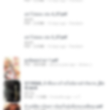
PDF
2.5 MB
16 days ago
Pandarin
อย่าไปยอม เล่ม 4_ST.pdf
decht
PDF
2.4 MB
16 days ago
Pandarin
อย่าไปยอม เล่ม 5_ST.pdf
decht
PDF
2.4 MB
16 days ago
Pandarin
ฮูหยิuสุดป่วuฯ 1.pdf
PDF
68.8 MB
about a year ago
ณิชพน แ.
3f1f85b8_ข้าคือนางร้ายในนิยายจำกัดเรท_[En
d].epub
君子生
EPUB
1.3 MB
3 months ago
เจ โ.
ข้ามมิติมาเป็นสาวน้อยในอุ้งมือของอดีตลุง.pdf