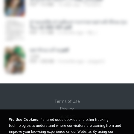
PDF
9.3 MB
16 days ago
Pandarin
ท่านแม่ทัพ ท่านต้องการภรรยาอย่างข้าถึงจะรุ่งเ
รือง ch 502-551.pdf
PDF
3.1 MB
2 months ago
My J.
หย่ารักนางร้าย.pdf
1234
PDF
692 KB
3 months ago
yingyai S.
Terms of Use
Privacy
Support
We Use Cookies.
4shared uses cookies and other tracking
Do not sell my personal information
technologies to understand where our visitors are coming from and
Do not share my personal information
improve your browsing experience on our Website. By using our