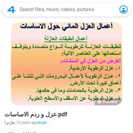
Preview
عزل و ردم الاساسات.pdf
حازم ا.
10 years ago
more...