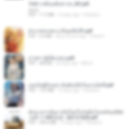
รัตติกาลพิรุณสิบสารท_RZ.pdf
decht
PDF
11.5 MB
16 days ago
Pandarin
ฝ่าบาททรงพระเจริญหมื่นปี1.pdf
PDF
6.4 MB
about a year ago
Orasa K.
ม่ายสาวผู้เปียกปอน.pdf
PDF
684 KB
26 days ago
Mob K.
เธอเป็นผู้รับเหมาอันดับหนึ่งในแกแล็คซี่.pdf
PDF
19.9 MB
16 days ago
Pandarin
ย้อนเวลากลับมาเกิดใหม่ในวันสิ้นโลกพร้อมมิติส่
วนตัว 1-443 [จบ] - 揍趴长颈鹿.pdf
PDF
499.6 MB
16 days ago
Pandarin