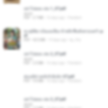
อย่าไปยอม เล่ม 1_ST.pdf
decht
PDF
2.7 MB
16 days ago
Pandarin
ทะลุมิติมาเป็นแม่เลี้ยง ข้าพลิกฟื้นทั้งครอบครัว.p
df
PDF
42.5 MB
19 days ago
kp_fha
อย่าไปยอม เล่ม 2_ST.pdf
decht
PDF
2.5 MB
16 days ago
Pandarin
ฮ่องเต้ช่างคลั่งรักยิ่งนัก-ST.pdf
PDF
9.0 MB
16 days ago
Pandarin
อย่าไปยอม เล่ม 3_ST.pdf
decht