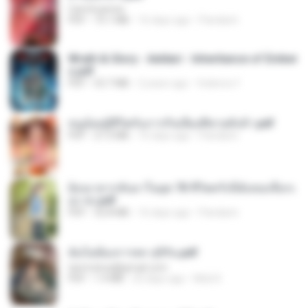
CamScanner
PDF
73.1 MB
16 days ago
Pandarin
Wrath & Glory - Aeldari - Inheritance of Ember
s.pdf
PDF
53.7 MB
2 years ago
federico f
หนูน้อยสู้ชีวิตกับภารกิจเลี้ยงพี่ชายทั้งห้า.pdf
PDF
27.2 MB
16 days ago
Pandarin
ย้อนเวลากลับมาในยุค 70 ชีวิตครั้งนี้ฉันขอเลือกเ
อง จบ.pdf
PDF
32.8 MB
16 days ago
Pandarin
ฉันไม่ต้องการพร สุจิรัน.pdf
tanmobza@gmail.com
PDF
1.4 MB
25 days ago
Mob K.