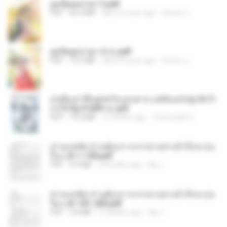
ฮูหยิuสุดป่วuฯ 3.pdf
PDF
65.3 MB
about a year ago
ณิชพน แ.
ฮูหยิuสุดป่วuฯ 4 จบ.pdf
PDF
72.5 MB
about a year ago
ณิชพน แ.
คนอื่นเขาฝึกยุทธกันแทบตาย แต่ฉันแค่ปลูกผักก็เ
ก่งได้ Ep.0-600 จบ.pdf
PDF
19.0 MB
3 months ago
Theerasak G.
ท่านแม่ทัพ ท่านต้องการภรรยาอย่างข้าถึงจะรุ่งเ
รือง ch 1-100.pdf
PDF
4.4 MB
2 months ago
My J.
ท่านแม่ทัพ ท่านต้องการภรรยาอย่างข้าถึงจะรุ่งเ
รือง ch 101-200.pdf
PDF
5.4 MB
2 months ago
My J.