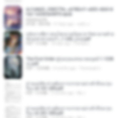
6c7c8d33_3f85779c_e3783cf1-e033-4265-8
fe2-1e23b5a9dff0.epub
littlebbear96
EPUB
804 KB
27 days ago
ทอฝัน ม.
หลังจากพี่สาวคนโตกลายเป็นทาส รัชทายาทตำห
นักบูรพาตาแดงก่ำ_1-242_(จบ).pdf
PDF
9.3 MB
18 days ago
Pandarin
The First Order สู่รุ่งอรุณแห่งมวลมนุษย์ 1-1328
จบ.pdf
PDF
72.8 MB
3 months ago
Theerasak G.
ท่านแม่ทัพ ท่านต้องการภรรยาอย่างข้าถึงจะรุ่งเ
รือง ch 101-200.pdf
PDF
5.4 MB
2 months ago
My J.
ท่านแม่ทัพ ท่านต้องการภรรยาอย่างข้าถึงจะรุ่งเ
รือง ch 201-300.pdf
PDF
6.5 MB
2 months ago
My J.