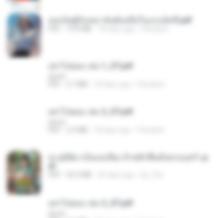
เธอเป็นผู้รับเหมาอันดับหนึ่งในแกแล็คซี่.pdf
PDF
19.9 MB
18 days ago
Pandarin
อย่าไปยอม เล่ม 1_ST.pdf
decht
PDF
2.7 MB
18 days ago
Pandarin
อย่าไปยอม เล่ม 2_ST.pdf
decht
PDF
2.5 MB
18 days ago
Pandarin
ทะลุมิติมาเป็นแม่เลี้ยง ข้าพลิกฟื้นทั้งครอบครัว.p
df
PDF
42.5 MB
20 days ago
kp_fha
อย่าไปยอม เล่ม 3_ST.pdf
decht