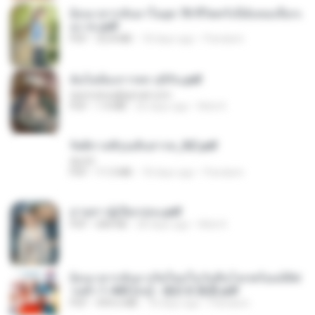
ย้อนเวลากลับมาในยุค 70 ชีวิตครั้งนี้ฉันขอเลือกเ
อง จบ.pdf
PDF
32.8 MB
18 days ago
Pandarin
ฉันไม่ต้องการพร สุจิรัน.pdf
tanmobza@gmail.com
PDF
1.4 MB
26 days ago
Mob K.
รัตติกาลพิรุณสิบสารท_RZ.pdf
decht
PDF
11.5 MB
18 days ago
Pandarin
ม่ายสาวผู้เปียกปอน.pdf
PDF
684 KB
28 days ago
Mob K.
ย้อนเวลากลับมาเกิดใหม่ในวันสิ้นโลกพร้อมมิติส่
วนตัว 1-443 [จบ] - 揍趴长颈鹿.pdf
PDF
499.6 MB
18 days ago
Pandarin