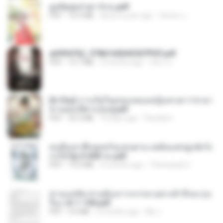
ฮูหยิuสุดป่วuฯ 4 จบ.pdf
PDF
72.5 MB
about a year ago
ณิชพน แ.
a6994762_9786160043507PDF.pdf
PDF
15.7 MB
3 months ago
อริยา ด.
[A Chu] การเกิดใหม่ของหมอหญิงเทวดา l ชายา
ท่านอ๋องปีศาจ [จบ].pdf
PDF
35.5 MB
18 days ago
Pandarin
คนอื่นเขาฝึกยุทธกันแทบตาย แต่ฉันแค่ปลูกผักก็เ
ก่งได้ Ep.0-600 จบ.pdf
PDF
19.0 MB
3 months ago
Theerasak G.
ท่านแม่ทัพ ท่านต้องการภรรยาอย่างข้าถึงจะรุ่งเ
รือง ch 1-100.pdf
PDF
4.4 MB
2 months ago
My J.