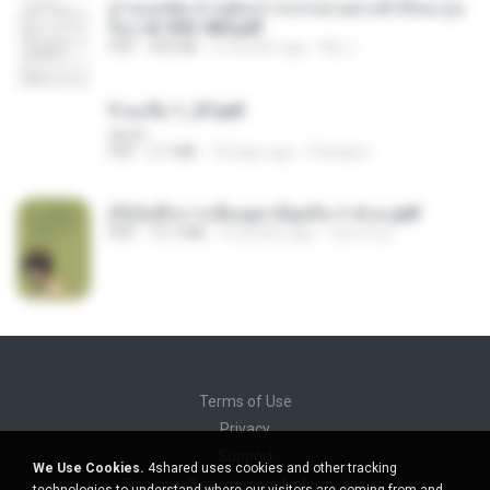
ท่านแม่ทัพ ท่านต้องการภรรยาอย่างข้าถึงจะรุ่งเ
รือง ch 553-560.pdf
PDF
493 KB
2 months ago
My J.
จิ่วฉงจื่อ 1_ST.pdf
decht
PDF
2.7 MB
18 days ago
Pandarin
(Y)บันทึกการเลี้ยงดูสามียุคหิน 1-4 จบ.pdf
PDF
19.7 MB
4 months ago
เลิฟ รักนะ
Terms of Use
Privacy
Support
We Use Cookies.
4shared uses cookies and other tracking
Do not sell my personal information