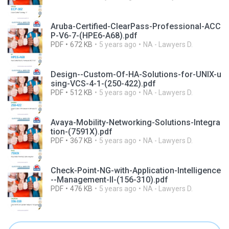
Aruba-Certified-ClearPass-Professional-ACC
P-V6-7-(HPE6-A68).pdf
PDF
672 KB
5 years ago
NA - Lawyers D.
Design--Custom-Of-HA-Solutions-for-UNIX-u
sing-VCS-4-1-(250-422).pdf
PDF
512 KB
5 years ago
NA - Lawyers D.
Avaya-Mobility-Networking-Solutions-Integra
tion-(7591X).pdf
PDF
367 KB
5 years ago
NA - Lawyers D.
Check-Point-NG-with-Application-Intelligence
--Management-II-(156-310).pdf
PDF
476 KB
5 years ago
NA - Lawyers D.