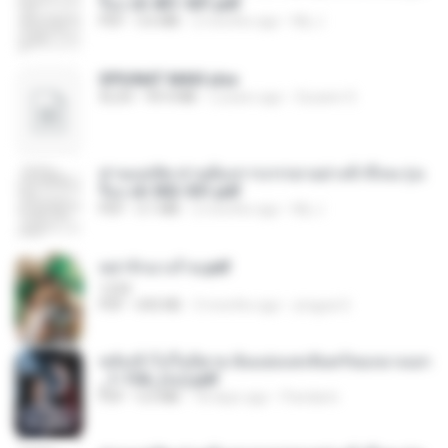
รือง ch 401-501.pdf
PDF
3.6 MB
2 months ago
My J.
SPIUNAT MAVI.xlsx
XLSX
99.4 MB
2 years ago
Susann S.
ท่านแม่ทัพ ท่านต้องการภรรยาอย่างข้าถึงจะรุ่งเ
รือง ch 502-551.pdf
PDF
3.1 MB
2 months ago
My J.
หย่ารักนางร้าย.pdf
1234
PDF
692 KB
3 months ago
yingyai S.
หลังเข้าไปในนิยาย ฉันแย่งแสงจันทร์ของนางเอก
_1-154_(จบ).pdf
PDF
5.6 MB
18 days ago
Pandarin