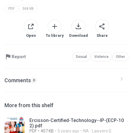
PDF
368 KB
Open
To library
Download
Share
Report
Sexual
Violence
Other
Comments
0
More from this shelf
Ercisson-Certified-Technology--IP-(ECP-10
2).pdf
PDF
407 KB
5 years ago
NA - Lawyers D.