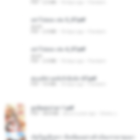
PDF
2.5 MB
18 days ago
Pandarin
อย่าไปยอม เล่ม 5_ST.pdf
decht
PDF
2.4 MB
18 days ago
Pandarin
อย่าไปยอม เล่ม 4_ST.pdf
decht
PDF
2.4 MB
18 days ago
Pandarin
ฮ่องเต้ช่างคลั่งรักยิ่งนัก-ST.pdf
PDF
9.0 MB
18 days ago
Pandarin
ฮูหยิuสุดป่วuฯ 1.pdf
PDF
68.8 MB
about a year ago
ณิชพน แ.
เกิดใหม่อีกครา อี๋เหนียงอย่างข้าเป็นภรรยาขุนนา