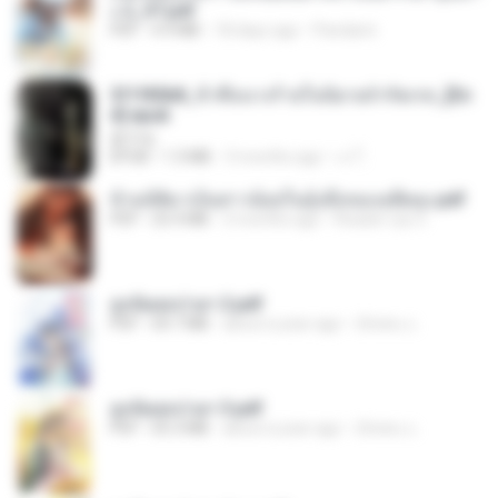
ง 2_ST.pdf
PDF
4.9 MB
18 days ago
Pandarin
3f1f85b8_ข้าคือนางร้ายในนิยายจำกัดเรท_[En
d].epub
君子生
EPUB
1.3 MB
3 months ago
เจ โ.
ข้ามมิติมาเป็นสาวน้อยในอุ้งมือของอดีตลุง.pdf
PDF
25.4 MB
3 months ago
Reader Lily O.
ฮูหยิuสุดป่วuฯ 2.pdf
PDF
64.7 MB
about a year ago
ณิชพน แ.
ฮูหยิuสุดป่วuฯ 3.pdf
PDF
65.3 MB
about a year ago
ณิชพน แ.