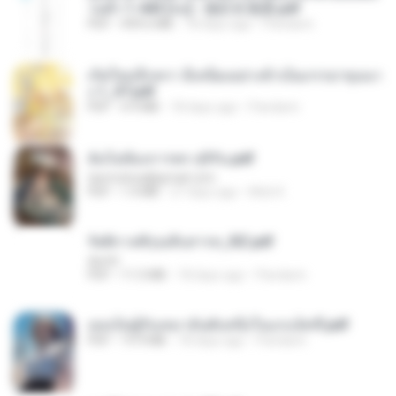
วนตัว 1-443 [จบ] - 揍趴长颈鹿.pdf
PDF
499.6 MB
18 days ago
Pandarin
เกิดใหม่อีกครา อี๋เหนียงอย่างข้าเป็นภรรยาขุนนา
ง 1_ST.pdf
PDF
4.9 MB
18 days ago
Pandarin
ฉันไม่ต้องการพร สุจิรัน.pdf
tanmobza@gmail.com
PDF
1.4 MB
27 days ago
Mob K.
รัตติกาลพิรุณสิบสารท_RZ.pdf
decht
PDF
11.5 MB
18 days ago
Pandarin
เธอเป็นผู้รับเหมาอันดับหนึ่งในแกแล็คซี่.pdf
PDF
19.9 MB
18 days ago
Pandarin