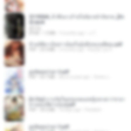
3f1f85b8_ข้าคือนางร้ายในนิยายจำกัดเรท_[En
d].epub
君子生
EPUB
1.3 MB
3 months ago
เจ โ.
ข้ามมิติมาเป็นสาวน้อยในอุ้งมือของอดีตลุง.pdf
PDF
25.4 MB
3 months ago
Reader Lily O.
ฮูหยิuสุดป่วuฯ 2.pdf
PDF
64.7 MB
about a year ago
ณิชพน แ.
[A Chu] การเกิดใหม่ของหมอหญิงเทวดา l ชายา
ท่านอ๋องปีศาจ [จบ].pdf
PDF
35.5 MB
18 days ago
Pandarin
ฮูหยิuสุดป่วuฯ 3.pdf