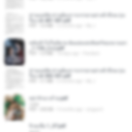
ท่านแม่ทัพ ท่านต้องการภรรยาอย่างข้าถึงจะรุ่งเ
รือง ch 401-501.pdf
PDF
3.6 MB
2 months ago
My J.
หลังเข้าไปในนิยาย ฉันแย่งแสงจันทร์ของนางเอก
_1-154_(จบ).pdf
PDF
5.6 MB
18 days ago
Pandarin
ท่านแม่ทัพ ท่านต้องการภรรยาอย่างข้าถึงจะรุ่งเ
รือง ch 502-551.pdf
PDF
3.1 MB
2 months ago
My J.
หย่ารักนางร้าย.pdf
1234
PDF
692 KB
3 months ago
yingyai S.
จิ่วฉงจื่อ 1_ST.pdf