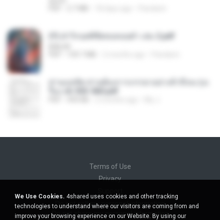
decht
PDF
2.7 MB
18 days ago
Pandarin
(Y) ฝ่าวิกฤตพิชิตหอคอยดำ เล่ม 2.pdf
BAILIW
PDF
109.7 MB
2 months ago
Pandarin
ท่านแม่ทัพ ท่านต้องการภรรยาอย่างข้าถึงจะรุ่งเ
รือง ch 553-560.pdf
PDF
493 KB
2 months ago
My J.
Terms of Use
Privacy
Support
We Use Cookies.
4shared uses cookies and other tracking
Do not sell my personal information
technologies to understand where our visitors are coming from and
Do not share my personal information
improve your browsing experience on our Website. By using our