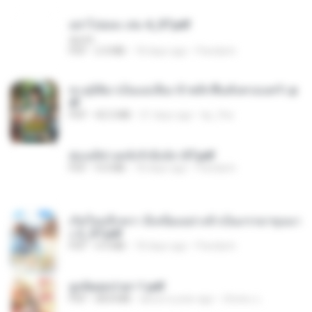
อย่าไปยอม เล่ม 4_ST.pdf
decht
PDF
2.4 MB
18 days ago
Pandarin
ทะลุมิติมาเป็นแม่เลี้ยง ข้าพลิกฟื้นทั้งครอบครัว.p
df
PDF
42.5 MB
21 days ago
kp_fha
ฮ่องเต้ช่างคลั่งรักยิ่งนัก-ST.pdf
PDF
9.0 MB
18 days ago
Pandarin
เกิดใหม่อีกครา อี๋เหนียงอย่างข้าเป็นภรรยาขุนนา
ง 2_ST.pdf
PDF
4.9 MB
18 days ago
Pandarin
ฮูหยิuสุดป่วuฯ 1.pdf
PDF
68.8 MB
about a year ago
ณิชพน แ.