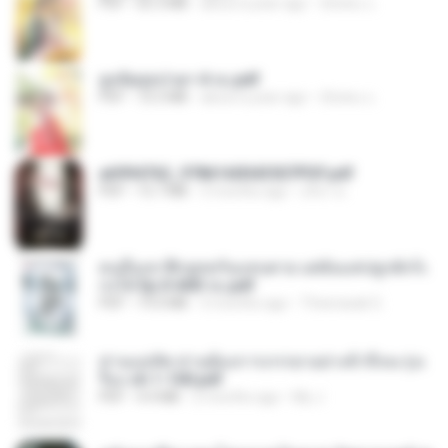
PDF
65.3 MB
about a year ago
ณิชพน แ.
ฮูหยิuสุดป่วuฯ 4 จบ.pdf
PDF
72.5 MB
about a year ago
ณิชพน แ.
a6994762_9786160043507PDF.pdf
PDF
15.7 MB
3 months ago
อริยา ด.
คนอื่นเขาฝึกยุทธกันแทบตาย แต่ฉันแค่ปลูกผักก็เ
ก่งได้ Ep.0-600 จบ.pdf
PDF
19.0 MB
3 months ago
Theerasak G.
ท่านแม่ทัพ ท่านต้องการภรรยาอย่างข้าถึงจะรุ่งเ
รือง ch 1-100.pdf
PDF
4.4 MB
2 months ago
My J.