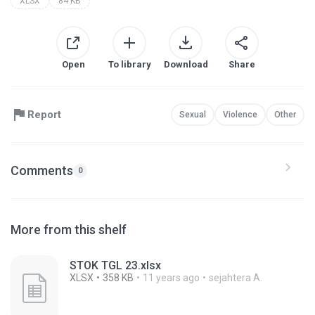
XLSX
84 KB
Open
To library
Download
Share
Report
Sexual
Violence
Other
Comments
0
More from this shelf
STOK TGL 23.xlsx
XLSX
358 KB
11 years ago
sejahtera A.