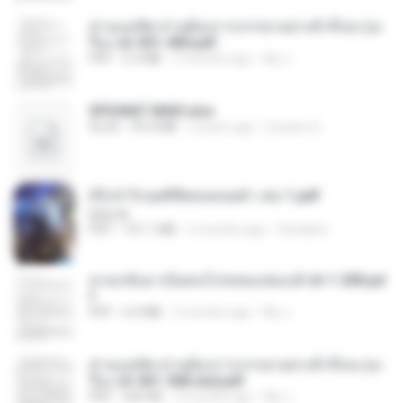
ท่านแม่ทัพ ท่านต้องการภรรยาอย่างข้าถึงจะรุ่งเ
รือง ch 301-400.pdf
PDF
5.2 MB
2 months ago
My J.
SPIUNAT MAVI.xlsx
XLSX
99.4 MB
2 years ago
Susann S.
(Y) ฝ่าวิกฤตพิชิตหอคอยดำ เล่ม 1.pdf
BAILIW
PDF
101.1 MB
2 months ago
Pandarin
หวนกลับมาเป็นคนโปรดของฮ่องเต้ ch 1-200.pd
f
PDF
6.4 MB
2 months ago
My J.
ท่านแม่ทัพ ท่านต้องการภรรยาอย่างข้าถึงจะรุ่งเ
รือง ch 561-568 end.pdf
PDF
502 KB
2 months ago
My J.