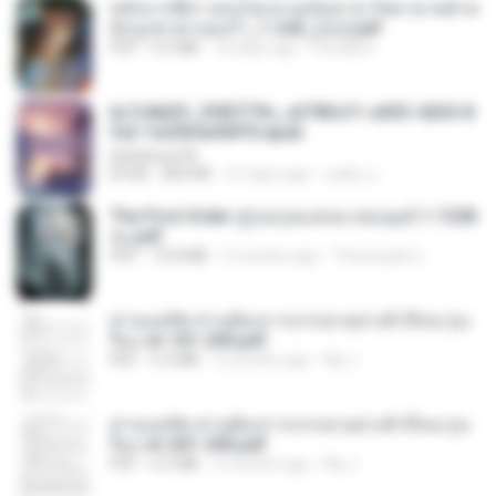
หลังจากพี่สาวคนโตกลายเป็นทาส รัชทายาทตำห
นักบูรพาตาแดงก่ำ_1-242_(จบ).pdf
PDF
9.3 MB
18 days ago
Pandarin
6c7c8d33_3f85779c_e3783cf1-e033-4265-8
fe2-1e23b5a9dff0.epub
littlebbear96
EPUB
804 KB
27 days ago
ทอฝัน ม.
The First Order สู่รุ่งอรุณแห่งมวลมนุษย์ 1-1328
จบ.pdf
PDF
72.8 MB
3 months ago
Theerasak G.
ท่านแม่ทัพ ท่านต้องการภรรยาอย่างข้าถึงจะรุ่งเ
รือง ch 101-200.pdf
PDF
5.4 MB
2 months ago
My J.
ท่านแม่ทัพ ท่านต้องการภรรยาอย่างข้าถึงจะรุ่งเ
รือง ch 201-300.pdf
PDF
6.5 MB
2 months ago
My J.