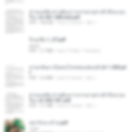
ท่านแม่ทัพ ท่านต้องการภรรยาอย่างข้าถึงจะรุ่งเ
รือง ch 561-568 end.pdf
PDF
502 KB
hace 2 meses
My J.
จิ่วฉงจื่อ 1_ST.pdf
decht
PDF
2.7 MB
hace 19 días
Pandarin
หวนกลับมาเป็นคนโปรดของฮ่องเต้ ch 1-200.pd
f
PDF
6.4 MB
hace 2 meses
My J.
ท่านแม่ทัพ ท่านต้องการภรรยาอย่างข้าถึงจะรุ่งเ
รือง ch 502-551.pdf
PDF
3.1 MB
hace 2 meses
My J.
หย่ารักนางร้าย.pdf
1234