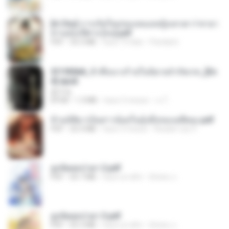
[A Chu] การเกิดใหม่ของหมอหญิงเทวดา l ชายา
ท่านอ๋องปีศาจ [จบ].pdf
PDF
35.5 MB
hace 19 días
Pandarin
3f1f85b8_ข้าคือนางร้ายในนิยายจำกัดเรท_[En
d].epub
君子生
EPUB
1.3 MB
hace 3 meses
เจ โ.
ข้ามมิติมาเป็นสาวน้อยในอุ้งมือของอดีตลุง.pdf
PDF
25.4 MB
hace 3 meses
Reader Lily O.
ฮูหยิuสุดป่วuฯ 2.pdf
PDF
64.7 MB
hace un año
ณิชพน แ.
ฮูหยิuสุดป่วuฯ 3.pdf
PDF
65.3 MB
hace un año
ณิชพน แ.