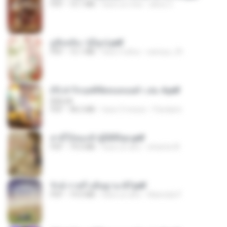
PDF
10.1 MB
hace un mes
alexz Z.
มู่ชิงหลิง✅(มีลูก).pdf
PDF
15.1 MB
hace 4 años
sarinya_29
(Y) ฝ่าวิกฤตพิชิตหอคอยดำ เล่ม 4.pdf
BAILIW
PDF
98.2 MB
hace 3 meses
Pandarin
สามีใบ้ของข้าผู้นี้ดีที่สุด.pdf
PDF
79.0 MB
hace un año
whanta W.
รักษ์-ราตรี อธิษฐาน-ST.pdf
PDF
19.0 MB
hace un año
Wannida P.