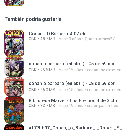
También podría gustarle
Conan - O Bárbaro # 07.cbr
CBR
48.7 MB
hace 9 años
Quadrikomics27 ..
conan o bárbaro (ed abril) - 05 de 59.cbr
CBR
25.6 MB
hace 15 años
conan.the.cimmerian.barbarian
conan o bárbaro (ed abril) - 08 de 59.cbr
CBR
26.0 MB
hace 15 años
conan.the.cimmerian.barbarian
Biblioteca Marvel - Los Eternos 3 de 3.cbr
CBR
33.7 MB
hace 19 años
superquadrinhos
a177bb07_Conan,_o_Barbaro_-_Robert_E._