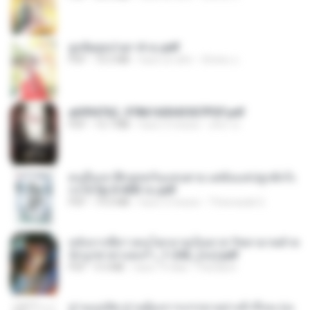
ฮูหยิuสุดป่วuฯ 4 จบ.pdf
PDF
72.5 MB
hace un año
ณิชพน แ.
a6994762_9786160043507PDF.pdf
PDF
15.7 MB
hace 3 meses
อริยา ด.
คนอื่นเขาฝึกยุทธกันแทบตาย แต่ฉันแค่ปลูกผักก็เ
ก่งได้ Ep.0-600 จบ.pdf
PDF
19.0 MB
hace 3 meses
Theerasak G.
หลังจากพี่สาวคนโตกลายเป็นทาส รัชทายาทตำห
นักบูรพาตาแดงก่ำ_1-242_(จบ).pdf
PDF
9.3 MB
hace 19 días
Pandarin
ท่านแม่ทัพ ท่านต้องการภรรยาอย่างข้าถึงจะรุ่งเ