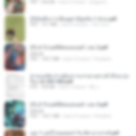
PDF
692 KB
hace 3 meses
yingyai S.
(Y)บันทึกการเลี้ยงดูสามียุคหิน 1-4 จบ.pdf
PDF
19.7 MB
hace 4 meses
เลิฟ รักนะ
(Y) ฝ่าวิกฤตพิชิตหอคอยดำ เล่ม 2.pdf
BAILIW
PDF
109.7 MB
hace 3 meses
Pandarin
ท่านแม่ทัพ ท่านต้องการภรรยาอย่างข้าถึงจะรุ่งเ
รือง ch 553-560.pdf
PDF
493 KB
hace 2 meses
My J.
(Y) ฝ่าวิกฤตพิชิตหอคอยดำ เล่ม 3.pdf
BAILIW
PDF
103.1 MB
hace 3 meses
Pandarin
เล่ม 1 แฮร์รี่ พอตเตอร์ กับ ศิลาอาถรรพ์.pdf