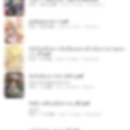
PDF
499.6 MB
hace 19 días
Pandarin
ฮูหยิuสุดป่วuฯ 1.pdf
PDF
68.8 MB
hace un año
ณิชพน แ.
เกิดใหม่อีกครา อี๋เหนียงอย่างข้าเป็นภรรยาขุนนา
ง 1_ST.pdf
PDF
4.9 MB
hace 19 días
Pandarin
ฉันไม่ต้องการพร สุจิรัน.pdf
tanmobza@gmail.com
PDF
1.4 MB
hace 28 días
Mob K.
รัตติกาลพิรุณสิบสารท_RZ.pdf
decht
PDF
11.5 MB
hace 19 días
Pandarin