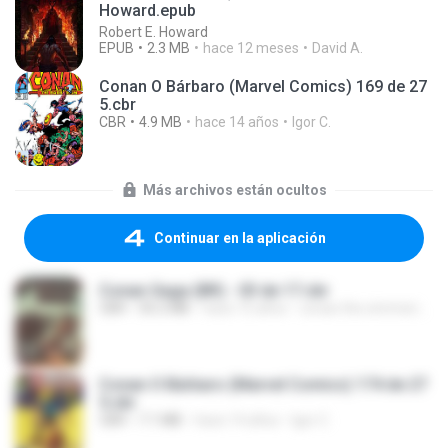
Howard.epub
Robert E. Howard
EPUB
2.3 MB
hace 12 meses
David A.
Conan O Bárbaro (Marvel Comics) 169 de 27
5.cbr
CBR
4.9 MB
hace 14 años
Igor C.
Más archivos están ocultos
Continuar en la aplicación
Conan Saga (BR) - 03 de 17.cbr
CBR
50.2 MB
hace 15 años
conan.the.cimmerian.barbarian
Conan O Bárbaro (Marvel Comics) 174 de 27
5.cbr
CBR
7.1 MB
hace 14 años
Igor C.