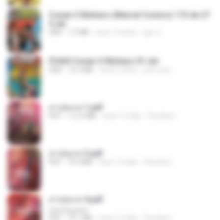
Conan O Bárbaro (Marvel Comics) 172 de 27
5.cbr
CBR
7.3 MB
hace 14 años
Igor C.
01665 Conan O Bárbaro 01.cbr
CBR
15.3 MB
hace 4 años
juse avel
สาปสมรส 1.pdf
PDF
112.4 MB
hace 19 días
Pandarin
สาปสมรส 3.pdf
PDF
73.4 MB
hace 19 días
Pandarin
สาปสมรส 4.pdf
CamScanner
PDF
73.1 MB
hace 19 días
Pandarin