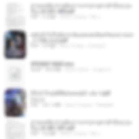
ท่านแม่ทัพ ท่านต้องการภรรยาอย่างข้าถึงจะรุ่งเ
รือง ch 301-400.pdf
PDF
5.2 MB
hace 2 meses
My J.
หลังเข้าไปในนิยาย ฉันแย่งแสงจันทร์ของนางเอก
_1-154_(จบ).pdf
PDF
5.6 MB
hace 19 días
Pandarin
SPIUNAT MAVI.xlsx
XLSX
99.4 MB
hace 2 años
Susann S.
(Y) ฝ่าวิกฤตพิชิตหอคอยดำ เล่ม 1.pdf
BAILIW
PDF
101.1 MB
hace 3 meses
Pandarin
ท่านแม่ทัพ ท่านต้องการภรรยาอย่างข้าถึงจะรุ่งเ
รือง ch 401-501.pdf
PDF
3.6 MB
hace 2 meses
My J.