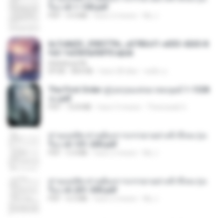
รือง ch 1-100.pdf
PDF
4.4 MB
hace 2 meses
My J.
6c7c8d33_3f85779c_e3783cf1-e033-4265-8
fe2-1e23b5a9dff0.epub
littlebbear96
EPUB
804 KB
hace 28 días
ทอฝัน ม.
The First Order สู่รุ่งอรุณแห่งมวลมนุษย์ 1-1328
จบ.pdf
PDF
72.8 MB
hace 3 meses
Theerasak G.
ท่านแม่ทัพ ท่านต้องการภรรยาอย่างข้าถึงจะรุ่งเ
รือง ch 101-200.pdf
PDF
5.4 MB
hace 2 meses
My J.
ท่านแม่ทัพ ท่านต้องการภรรยาอย่างข้าถึงจะรุ่งเ
รือง ch 201-300.pdf
PDF
6.5 MB
hace 2 meses
My J.