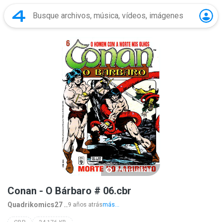
Previsualizar
Conan - O Bárbaro # 06.cbr
Quadrikomics27 ..
9 años atrás
más...