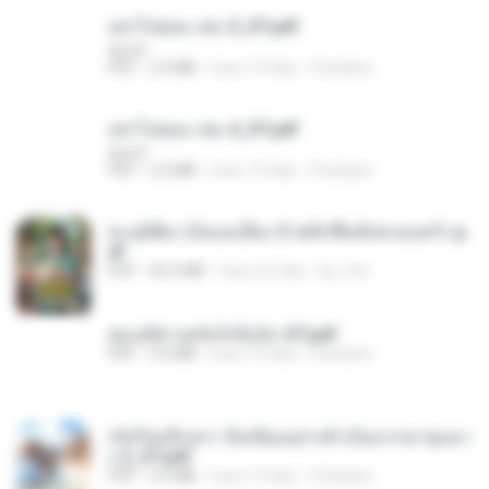
อย่าไปยอม เล่ม 5_ST.pdf
decht
PDF
2.4 MB
hace 19 días
Pandarin
อย่าไปยอม เล่ม 4_ST.pdf
decht
PDF
2.4 MB
hace 19 días
Pandarin
ทะลุมิติมาเป็นแม่เลี้ยง ข้าพลิกฟื้นทั้งครอบครัว.p
df
PDF
42.5 MB
hace 22 días
kp_fha
ฮ่องเต้ช่างคลั่งรักยิ่งนัก-ST.pdf
PDF
9.0 MB
hace 19 días
Pandarin
เกิดใหม่อีกครา อี๋เหนียงอย่างข้าเป็นภรรยาขุนนา
ง 2_ST.pdf
PDF
4.9 MB
hace 19 días
Pandarin