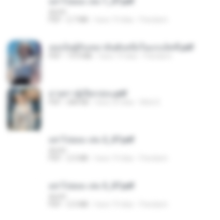
อย่าไปยอม เล่ม 1_ST.pdf
decht
PDF
2.7 MB
hace 19 días
Pandarin
เธอเป็นผู้รับเหมาอันดับหนึ่งในแกแล็คซี่.pdf
PDF
19.9 MB
hace 19 días
Pandarin
ม่ายสาวผู้เปียกปอน.pdf
PDF
684 KB
hace 29 días
Mob K.
อย่าไปยอม เล่ม 2_ST.pdf
decht
PDF
2.5 MB
hace 19 días
Pandarin
อย่าไปยอม เล่ม 3_ST.pdf
decht
PDF
2.5 MB
hace 19 días
Pandarin