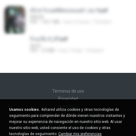
(Y) ฝ่าวิกฤตพิชิตหอคอยดำ เล่ม 9.pdf
BAILIW
PDF
103.1 MB
hace 3 meses
Pandarin
จิ่วฉงจื่อ 5_ST.pdf
decht
PDF
5.0 MB
hace 19 días
Pandarin
Términos de uso
Privacidad
Asistencia
Usamos cookies.
4shared utiliza cookies y otras tecnologías de
No venda mi información personal
seguimiento para comprender de dónde vienen nuestros visitantes y
No comparta mi información personal
mejorar su experiencia de navegación en nuestro sitio web. Al usar
nuestro sitio web, usted consiente el uso de cookies y otras
tecnologías de seguimiento.
Cambiar mis preferencias