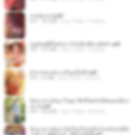
สาปสมรส 2.pdf
PDF
78.3 MB
hace 19 días
Pandarin
หนูน้อยสู้ชีวิตกับภารกิจเลี้ยงพี่ชายทั้งห้า.pdf
PDF
27.2 MB
hace 19 días
Pandarin
ฝ่าบาททรงพระเจริญหมื่นปี1.pdf
PDF
6.4 MB
hace un año
Orasa K.
ย้อนเวลากลับมาในยุค 70 ชีวิตครั้งนี้ฉันขอเลือกเ
อง จบ.pdf
PDF
32.8 MB
hace 19 días
Pandarin
ย้อนเวลากลับมาเกิดใหม่ในวันสิ้นโลกพร้อมมิติส่
วนตัว 1-443 [จบ] - 揍趴长颈鹿.pdf