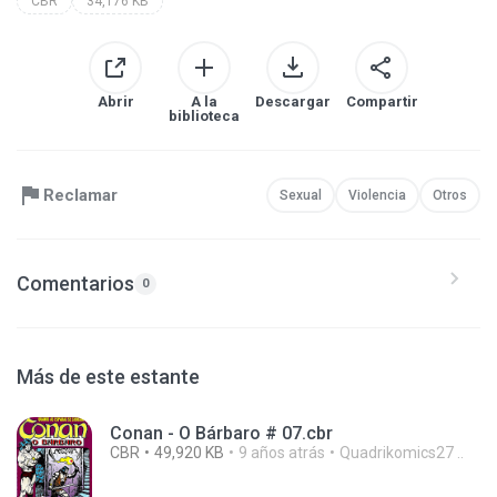
CBR
34,176 KB
Abrir
A la
Descargar
Compartir
biblioteca
Reclamar
Sexual
Violencia
Otros
Comentarios
0
Más de este estante
Conan - O Bárbaro # 07.cbr
CBR
49,920 KB
9 años atrás
Quadrikomics27 ..