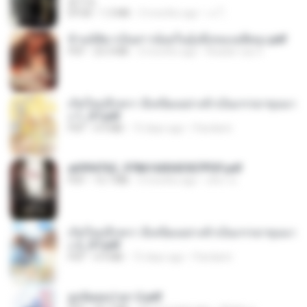
君子生
EPUB
1.3 MB
3 months ago
เจ โ.
ข้ามมิติมาเป็นสาวน้อยในอุ้งมือของอดีตลุง.pdf
PDF
25.4 MB
3 months ago
Reader Lily O.
เกิดใหม่อีกครา อี๋เหนียงอย่างข้าเป็นภรรยาขุนนา
ง 1_ST.pdf
PDF
4.9 MB
15 days ago
Pandarin
a6994762_9786160043507PDF.pdf
PDF
15.7 MB
3 months ago
อริยา ด.
เกิดใหม่อีกครา อี๋เหนียงอย่างข้าเป็นภรรยาขุนนา
ง 2_ST.pdf
PDF
4.9 MB
15 days ago
Pandarin
ฮูหยิuสุดป่วuฯ 2.pdf