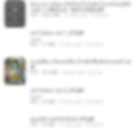
ย้อนเวลากลับมาเกิดใหม่ในวันสิ้นโลกพร้อมมิติส่
วนตัว 1-443 [จบ] - 揍趴长颈鹿.pdf
PDF
499.6 MB
15 days ago
Pandarin
อย่าไปยอม เล่ม 1_ST.pdf
decht
PDF
2.7 MB
15 days ago
Pandarin
ทะลุมิติมาเป็นแม่เลี้ยง ข้าพลิกฟื้นทั้งครอบครัว.p
df
PDF
42.5 MB
18 days ago
kp_fha
อย่าไปยอม เล่ม 2_ST.pdf
decht
PDF
2.5 MB
15 days ago
Pandarin
ฮ่องเต้ช่างคลั่งรักยิ่งนัก-ST.pdf
PDF
9.0 MB
15 days ago
Pandarin