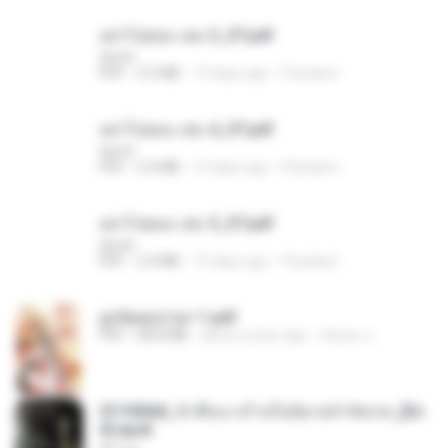
อย่าไปยอม เล่ม 3_ST.pdf
decht
PDF
2.5 MB
15 days ago
Pandarin
อย่าไปยอม เล่ม 4_ST.pdf
decht
PDF
2.4 MB
15 days ago
Pandarin
อย่าไปยอม เล่ม 5_ST.pdf
decht
PDF
2.4 MB
15 days ago
Pandarin
ฮูหยิuสุดป่วuฯ 1.pdf
PDF
68.8 MB
about a year ago
ณิชพน แ.
3f1f85b8_ข้าคือนางร้ายในนิยายจำกัดเรท_[En
d].epub