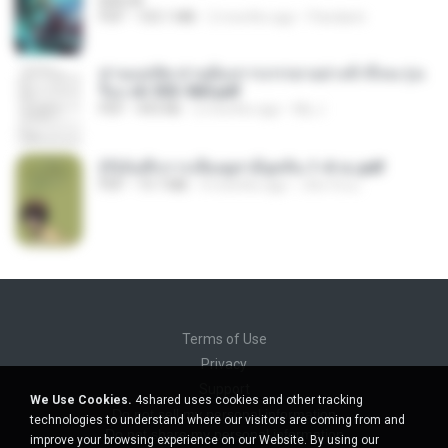
BAILIW
PDF
103.1 MB
2 months ago
Pandarin
ท่านแม่ทัพ ท่านต้องการภรรยาอย่างข้าถึงจะรุ่งเ
รือง ch 553-560.pdf
PDF
493 KB
2 months ago
My J.
(Y)บันทึกการเลี้ยงดูสามียุคหิน 1-4 จบ.pdf
PDF
19.7 MB
4 months ago
เลิฟ รักนะ
Terms of Use
Privacy
Support
We Use Cookies.
4shared uses cookies and other tracking
Do not sell my personal information
technologies to understand where our visitors are coming from and
Do not share my personal information
improve your browsing experience on our Website. By using our