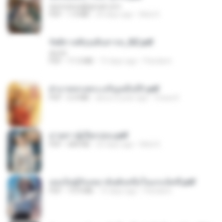
tanmobza@gmail.com
PDF
1.4 MB
24 days ago
Mob K.
รัตติกาลพิรุณสิบสารท_RZ.pdf
decht
PDF
11.5 MB
15 days ago
Pandarin
ฝ่าบาททรงพระเจริญหมื่นปี1.pdf
PDF
6.4 MB
about a year ago
Orasa K.
ม่ายสาวผู้เปียกปอน.pdf
PDF
684 KB
25 days ago
Mob K.
เธอเป็นผู้รับเหมาอันดับหนึ่งในแกแล็คซี่.pdf
PDF
19.9 MB
15 days ago
Pandarin