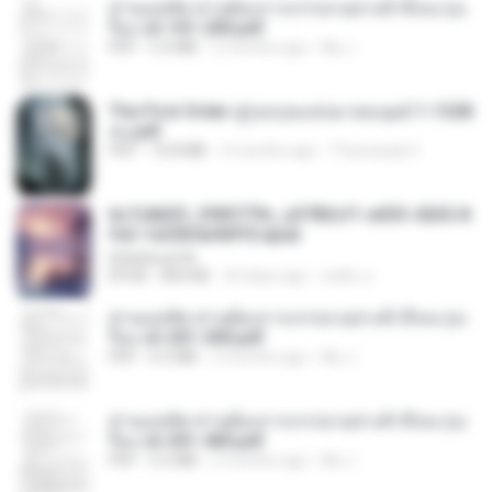
ท่านแม่ทัพ ท่านต้องการภรรยาอย่างข้าถึงจะรุ่งเ
รือง ch 101-200.pdf
PDF
5.4 MB
2 months ago
My J.
The First Order สู่รุ่งอรุณแห่งมวลมนุษย์ 1-1328
จบ.pdf
PDF
72.8 MB
3 months ago
Theerasak G.
6c7c8d33_3f85779c_e3783cf1-e033-4265-8
fe2-1e23b5a9dff0.epub
littlebbear96
EPUB
804 KB
24 days ago
ทอฝัน ม.
ท่านแม่ทัพ ท่านต้องการภรรยาอย่างข้าถึงจะรุ่งเ
รือง ch 201-300.pdf
PDF
6.5 MB
2 months ago
My J.
ท่านแม่ทัพ ท่านต้องการภรรยาอย่างข้าถึงจะรุ่งเ
รือง ch 301-400.pdf
PDF
5.2 MB
2 months ago
My J.