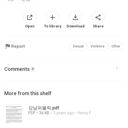
PDF
42 KB
Open
To library
Download
Share
Report
Sexual
Violence
Other
Comments
0
More from this shelf
강남퍼블릭.pdf
PDF
36 KB
3 years ago
Henry F.