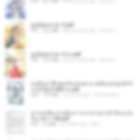
PDF
64.7 MB
about a year ago
ณิชพน แ.
ฮูหยิuสุดป่วuฯ 3.pdf
PDF
65.3 MB
about a year ago
ณิชพน แ.
ฮูหยิuสุดป่วuฯ 4 จบ.pdf
PDF
72.5 MB
about a year ago
ณิชพน แ.
คนอื่นเขาฝึกยุทธกันแทบตาย แต่ฉันแค่ปลูกผักก็เ
ก่งได้ Ep.0-600 จบ.pdf
PDF
19.0 MB
3 months ago
Theerasak G.
ท่านแม่ทัพ ท่านต้องการภรรยาอย่างข้าถึงจะรุ่งเ
รือง ch 1-100.pdf
PDF
4.4 MB
2 months ago
My J.