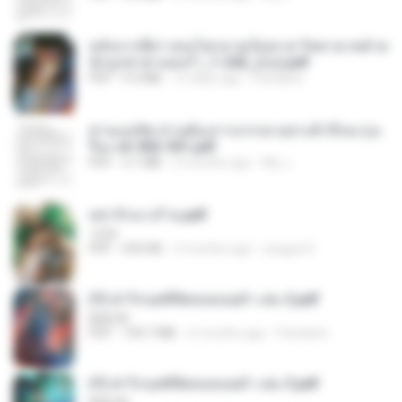
หลังจากพี่สาวคนโตกลายเป็นทาส รัชทายาทตำห
นักบูรพาตาแดงก่ำ_1-242_(จบ).pdf
PDF
9.3 MB
15 days ago
Pandarin
ท่านแม่ทัพ ท่านต้องการภรรยาอย่างข้าถึงจะรุ่งเ
รือง ch 502-551.pdf
PDF
3.1 MB
2 months ago
My J.
หย่ารักนางร้าย.pdf
1234
PDF
692 KB
3 months ago
yingyai S.
(Y) ฝ่าวิกฤตพิชิตหอคอยดำ เล่ม 2.pdf
BAILIW
PDF
109.7 MB
2 months ago
Pandarin
(Y) ฝ่าวิกฤตพิชิตหอคอยดำ เล่ม 3.pdf