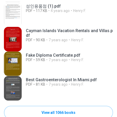
성인용품점 (1).pdf
PDF
117 KB
4 years ago
Henry F.
Cayman Islands Vacation Rentals and Villas.p
df
PDF
90 KB
7 years ago
Henry F.
Fake Diploma Certificate.pdf
PDF
59 KB
7 years ago
Henry F.
Best Gastroenterologist In Miami.pdf
PDF
81 KB
7 years ago
Henry F.
View all 1066 books