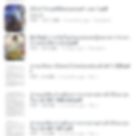
(Y) ฝ่าวิกฤตพิชิตหอคอยดำ เล่ม 1.pdf
BAILIW
PDF
101.1 MB
2 months ago
Pandarin
[A Chu] การเกิดใหม่ของหมอหญิงเทวดา l ชายา
ท่านอ๋องปีศาจ [จบ].pdf
PDF
35.5 MB
15 days ago
Pandarin
หวนกลับมาเป็นคนโปรดของฮ่องเต้ ch 1-200.pd
f
PDF
6.4 MB
2 months ago
My J.
ท่านแม่ทัพ ท่านต้องการภรรยาอย่างข้าถึงจะรุ่งเ
รือง ch 561-568 end.pdf
PDF
502 KB
2 months ago
My J.
ท่านแม่ทัพ ท่านต้องการภรรยาอย่างข้าถึงจะรุ่งเ
รือง ch 401-501.pdf
PDF
3.6 MB
2 months ago
My J.