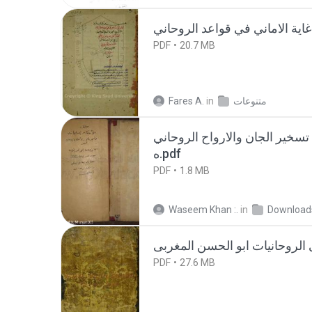
ي
PDF
20.7 MB
Fares A.
in
متنوعات
 تسخير الجان والارواح الروحاني
ه.pdf
PDF
1.8 MB
Waseem Khan :.
in
Download
PDF
27.6 MB