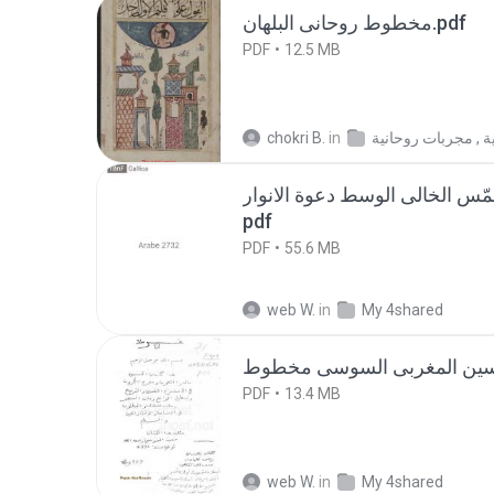
مخطوط روحانى البلهان.pdf
PDF
12.5 MB
chokri B.
in
سهام الربط فى المخمّس الخالى الوسط دعوة الانوار.
pdf
PDF
55.6 MB
web W.
in
My 4shared
PDF
13.4 MB
web W.
in
My 4shared