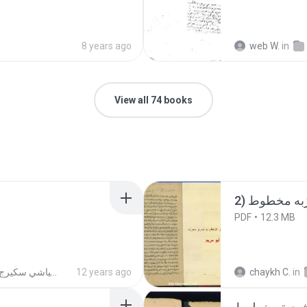
8 years ago
web W.
in
View all 74 books
PDF
12.3 MB
مؤلفات الشيخ أحمد بن الحاج العياشي سكيرج التجاني
12 years ago
chaykh C.
in