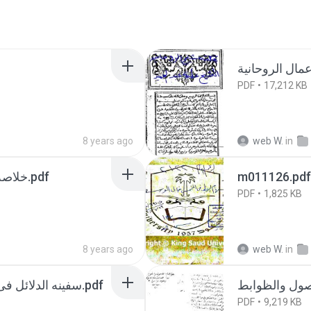
PDF
17,212 KB
8 years ago
web W.
in
خلاصه الجيب المغربى مخطوط كامل.pdf
m011126.pdf
PDF
1,825 KB
8 years ago
web W.
in
سفينه الدلائل فى الدعوات والعزائم وشق الارض.pdf
PDF
9,219 KB