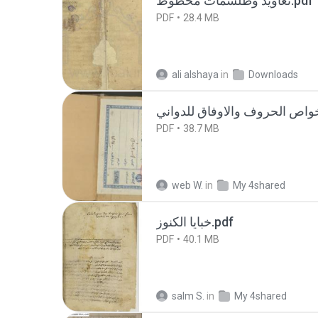
تعاويذ وطلسمات مخطوط.pdf
PDF
28.4 MB
ali alshaya
in
Downloads
PDF
38.7 MB
web W.
in
My 4shared
خبايا الكنوز.pdf
PDF
40.1 MB
salm S.
in
My 4shared