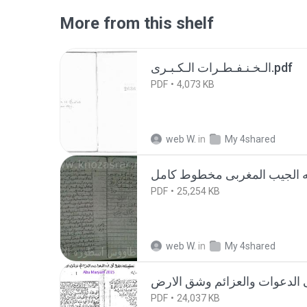
More from this shelf
الـخـنـفـطـرات الـكـبـرى.pdf
PDF
4,073 KB
web W.
in
My 4shared
PDF
25,254 KB
web W.
in
My 4shared
PDF
24,037 KB