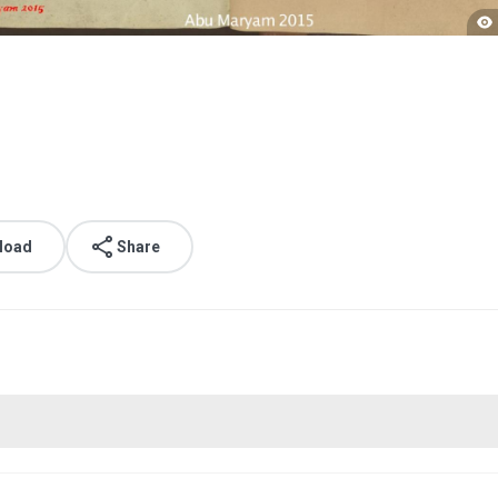
load
Share