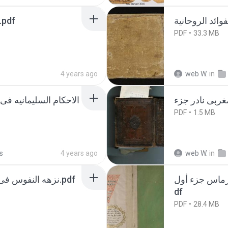
غاية الاماني في قواعد الروحان.pdf
PDF
33.3 MB
4 years ago
web W.
in
الاحكام السليمانيه فى
PDF
1.5 MB
s
4 years ago
web W.
in
قرماس جزء أول
نزهه النفوس فى الروحانيات ابو الحسن المغربى.pdf
df
PDF
28.4 MB