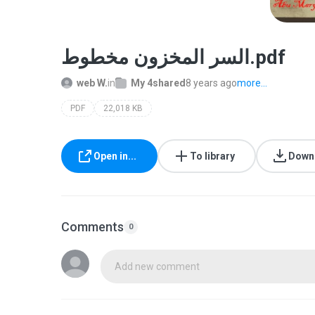
السر المخزون مخطوط.pdf
web W.
in
My 4shared
8 years ago
more...
PDF
22,018 KB
Open in...
To library
Down
Comments
0
Add new comment