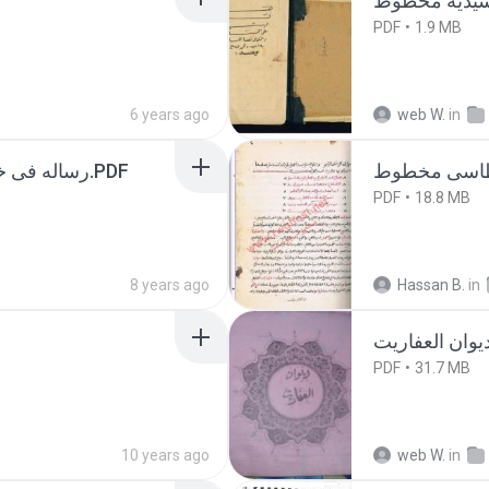
PDF
1.9 MB
6 years ago
web W.
in
رساله فی خواص الحروف والاوفاق للدواني.PDF
PDF
18.8 MB
8 years ago
Hassan B.
in
PDF
31.7 MB
10 years ago
web W.
in