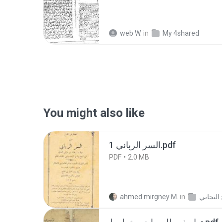
web W.
in
My 4shared
You might also like
السر الرباني 1.pdf
PDF
2.0 MB
ahmed mirgney M.
in