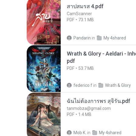
สาปสมรส 4.pdf
CamScanner
PDF
73.1 MB
Pandarin
in
My 4shared
Wrath & Glory - Aeldari - In
pdf
PDF
53.7 MB
federico f
in
Wrath & Glory
ฉันไม่ต้องการพร สุจิรัน.pdf
tanmobza@gmail.com
PDF
1.4 MB
Mob K.
in
My 4shared