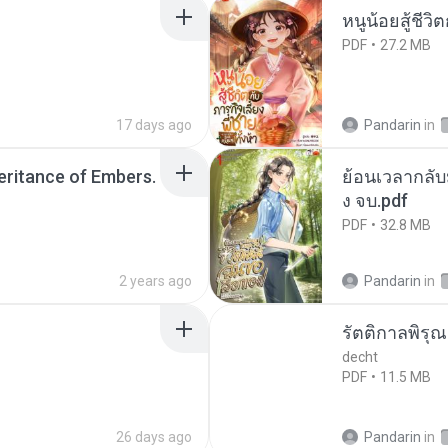
หนูน้อยสู้ชีวิ
PDF
27.2 MB
17 days ago
Pandarin
in
heritance of Embers.
ย้อนเวลากลับม
ง จบ.pdf
PDF
32.8 MB
2 years ago
Pandarin
in
รัตติกาลพิรุ
decht
PDF
11.5 MB
26 days ago
Pandarin
in