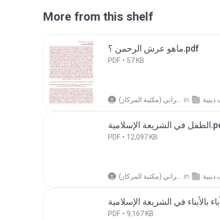
More from this shelf
ماهو عرش الرحمن ؟.pdf
PDF
57 KB
in
دينية
(مكتبة المركاز) أبو ريان الزهراني S.
الشريعة الإسلامية
PDF
12,097 KB
in
دينية
(مكتبة المركاز) أبو ريان الزهراني S.
PDF
9,167 KB