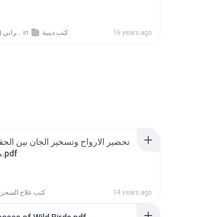
in
كتب دينية
(مكتبة المركاز) أبو ريان الزهراني S.
16 years ago
تحضير الارواح وتسخير الجان بين الح -
مجدي الشهاوي.pdf
كتب علاج السحر
14 years ago