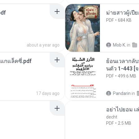
pdf
ม่ายสาวผู้เปี
PDF
684 KB
about a year ago
Mob K.
in
นแกแล็คซี่.pdf
ย้อนเวลากลับ
นตัว 1-443 
PDF
499.6 MB
17 days ago
Pandarin
in
อย่าไปยอม เล
decht
PDF
2.5 MB