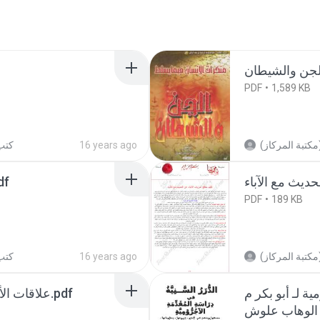
PDF
1,589 KB
كتب 
16 years ago
الطفل في .pdf
PDF
189 KB
كتب 
16 years ago
ة لـ أبو بكر م
علاقات الأباء بالأبناء في الشريعة الإسلامية.pdf