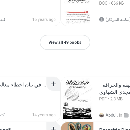
DOC
666 KB
كتب 
16 years ago
View all 49 books
المنهج اليقين في بيان اخطاء معالجين الصرع والمس والعين.pdf
قيقه والخرافه
PDF
2.3 MB
كتب
14 years ago
Abdul .
in