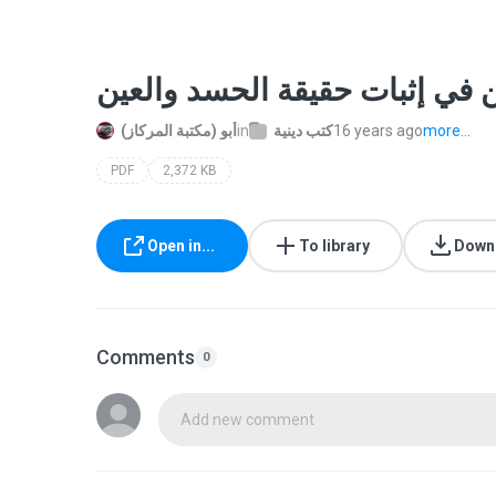
(مكتبة المركاز) أبو
in
كتب دينية
16 years ago
more...
PDF
2,372 KB
Open in...
To library
Down
Comments
0
Add new comment