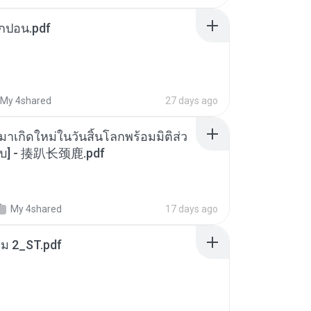
ยกปอน.pdf
My 4shared
27 days ago
มาเกิดใหม่ในวันสิ้นโลกพร้อมมิติส่ว
[จบ] - 揍趴长颈鹿.pdf
My 4shared
17 days ago
่ม 2_ST.pdf