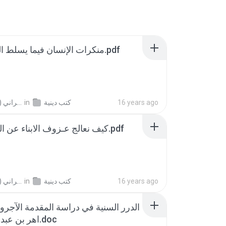
منكرات الإنسان فيما يسلط الجن والشيطان.pdf
in
كتب دينية
(مكتبة المركاز) أبو ريان الزهراني S.
16 years ago
كيف نعالج عـزوف الابناء عن الحديث مع الآباء.pdf
in
كتب دينية
(مكتبة المركاز) أبو ريان الزهراني S.
16 years ago
الدرر السنية في دراسة المقدمة الآجرومي
اهر بن عبد الوهاب علوش.doc