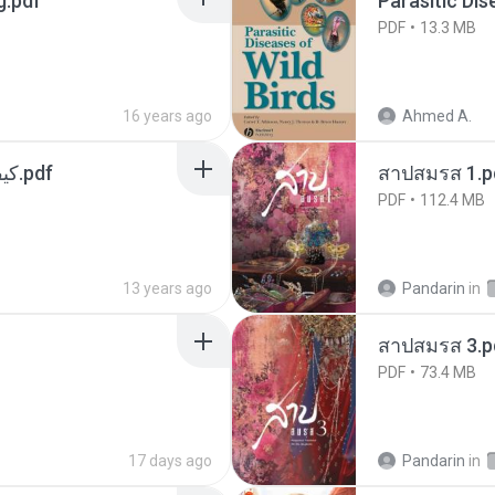
g.pdf
Parasitic Dis
PDF
13.3 MB
16 years ago
Ahmed A.
Dكيفية تأثير الشيطان على الانسان.pdf
สาปสมรส 1.p
PDF
112.4 MB
13 years ago
Pandarin
in
สาปสมรส 3.p
PDF
73.4 MB
17 days ago
Pandarin
in