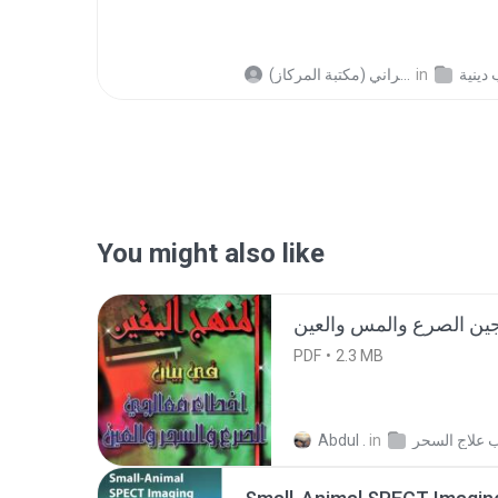
in
دينية
(مكتبة المركاز) أبو ريان الزهراني S.
You might also like
PDF
2.3 MB
Abdul .
in
 علاج السحر