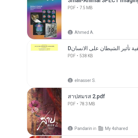
Small-Animal SPECT Imagin
PDF
7.5 MB
Ahmed A.
PDF
538 KB
elnasser S.
สาปสมรส 2.pdf
PDF
78.3 MB
Pandarin
in
My 4shared