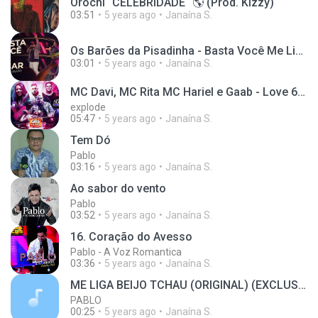
Orochi “CELEBRIDADE“ 🌎 (Prod. Kizzy)
03:51
5 years ago
Janaína S.
Os Barões da Pisadinha - Basta Você Me Ligar (Ao Vivo) ft. Xand Avião
03:01
5 years ago
Janaína S.
MC Davi, MC Rita MC Hariel e Gaab - Love 66 (GR6 Filmes) Perera DJ
explode
05:47
5 years ago
Janaína S.
Tem Dó
Pablo
03:16
5 years ago
Janaína S.
Ao sabor do vento
Pablo
03:52
5 years ago
Janaína S.
16. Coração do Avesso
Pablo - A Voz Romantica
03:36
5 years ago
Janaína S.
ME LIGA BEIJO TCHAU (ORIGINAL) (EXCLUSIVA DO MEGA)
PABLO
00:25
5 years ago
Janaína S.