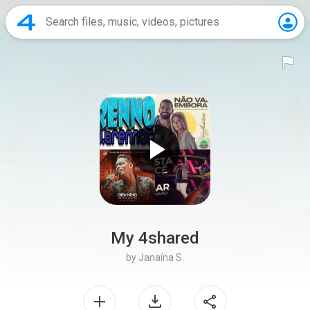
My 4shared
by
Janaína S.