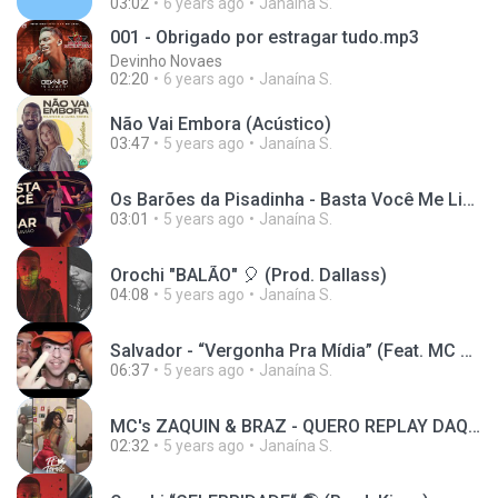
03:02
6 years ago
Janaína S.
001 - Obrigado por estragar tudo.mp3
Devinho Novaes
02:20
6 years ago
Janaína S.
Não Vai Embora (Acústico)
03:47
5 years ago
Janaína S.
Os Barões da Pisadinha - Basta Você Me Ligar (Ao Vivo) ft. Xand Avião
03:01
5 years ago
Janaína S.
Orochi "BALÃO" 🎈 (Prod. Dallass)
04:08
5 years ago
Janaína S.
Salvador - “Vergonha Pra Mídia” (Feat. MC Ryan SP/Nog/Kevin/Lele JP) [Prod. Dj Boy/Nine/Ramiro]
06:37
5 years ago
Janaína S.
MC's ZAQUIN & BRAZ - QUERO REPLAY DAQUELA NOITE ELA SENTANDO, EU VICIEI NA SENTADA [Prod.PL TORVIC]
02:32
5 years ago
Janaína S.