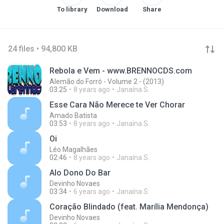
To library
Download
Share
24 files • 94,800 KB
Rebola e Vem - www.BRENNOCDS.com
Alemão do Forró - Volume 2 - (2013)
03:25
8 years ago
Janaína S.
Esse Cara Não Merece te Ver Chorar
Amado Batista
03:53
8 years ago
Janaína S.
Oi
Léo Magalhães
02:46
8 years ago
Janaína S.
Alo Dono Do Bar
Devinho Novaes
03:34
6 years ago
Janaína S.
Coração Blindado (feat. Marília Mendonça)
Devinho Novaes