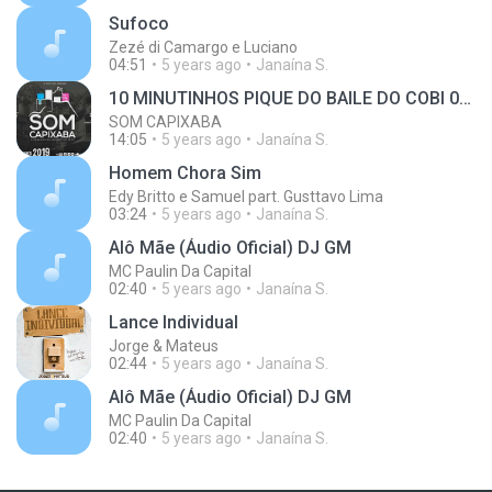
Sufoco
Zezé di Camargo e Luciano
04:51
5 years ago
Janaína S.
10 MINUTINHOS PIQUE DO BAILE DO COBI 002 [DJ WR DO
SOM CAPIXABA
14:05
5 years ago
Janaína S.
Homem Chora Sim
Edy Britto e Samuel part. Gusttavo Lima
03:24
5 years ago
Janaína S.
Alô Mãe (Áudio Oficial) DJ GM
MC Paulin Da Capital
02:40
5 years ago
Janaína S.
Lance Individual
Jorge & Mateus
02:44
5 years ago
Janaína S.
Alô Mãe (Áudio Oficial) DJ GM
MC Paulin Da Capital
02:40
5 years ago
Janaína S.