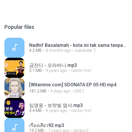
Popular files
Nadhif Basalamah - kota ini tak sama tanpamu (Official Lyric Video).mp3
4.2 MB
8 months ago
sukandar T.
금잔디 - 오라버니.mp3
3.1 MB
4 years ago
castor-trot
[Witanime.com] SDONATA EP 05 HD.mp4
181.2 MB
4 days ago
GRET
임영웅 - 보랏빛 엽서.mp3
4.4 MB
4 years ago
castor-trot
เรื่องเสียว92.mp3
19.2 MB
7 years ago
lambcr2 ..