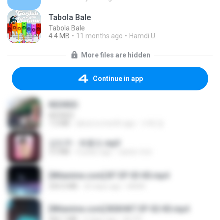
Tabola Bale
Tabola Bale
4.4 MB
11 months ago
Hamdi U.
More files are hidden
Continue in app
REDRED
REDRED
7.2 MB
about a month ago
수혁 장.
강민주 - 회룡포.mp3
3.5 MB
4 years ago
castor-trot
[Witanime.com] BT EP 03 HD.mp4
250.0 MB
20 days ago
BAXK
[Witanime.com] BSKHKT EP 02 HD.mp4
406.1 MB
6 days ago
BLITR