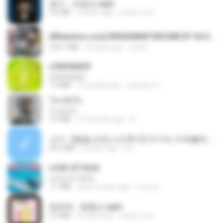
옹이 - 조항조.mp3
3.6 MB
4 years ago
castor-trot
[Witanime.com] RKNGMNNTSRCMB EP 04 HD.mp4
218.7 MB
22 days ago
LOLKI
LEMONADE
LEMONADE
7.5 MB
2 months ago
yasmim O.
โลกทั้งใบ
โลกทั้งใบ
3.4 MB
10 months ago
D
소이 - [펨돔,오컨,시오후키] 자기야, 미쳐볼래 #남성향 #ASMR #펨돔 #여공남수 #19금.mp3
20.0 MB
2 years ago
Jin
LOVE ATTACK
LOVE ATTACK
7.1 MB
about a year ago
지빈 임.
문희옥 - 평행선.mp3
2.9 MB
4 years ago
castor-trot