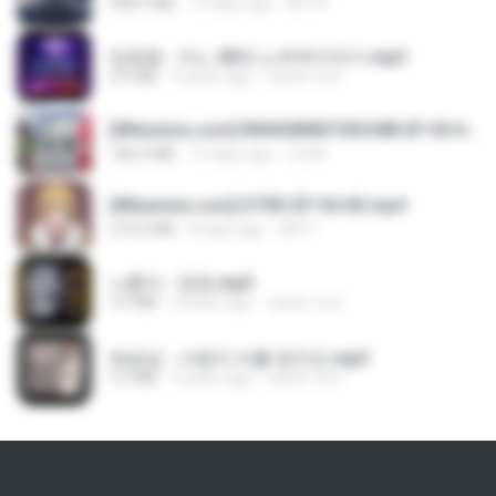
408.9 MB
13 days ago
BLITR
임영웅 - 어느 60대 노부부이야기.mp3
4.6 MB
4 years ago
castor-trot
[Witanime.com] RKNGMNNTSRCMB EP 05 HD.mp4
186.0 MB
15 days ago
LOLKI
[Witanime.com] DTRD EP 04 HD.mp4
279.0 MB
8 days ago
DRTY
나훈아 - 영영.mp3
3.5 MB
4 years ago
castor-trot
배금성 - 사랑이 비를 맞아요.mp3
3.5 MB
4 years ago
castor-trot