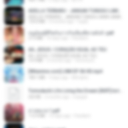
ADELLA TERBARU - JANGAN TUNGGU LAMA LAMA - GELAS RETAK - OM ADELLA FULL ALBUM TERBARU 2026
ADELLA TERBARU - JANGAN TUNGGU LAMA LAMA - GELAS RETAK - OM ADELLA FULL ALBUM TERBARU 2026
133.0 MB
4 months ago
Cuplis
หนูน้อยสู้ชีวิตกับภารกิจเลี้ยงพี่ชายทั้งห้า.pdf
27.2 MB
16 days ago
Pandarin
AH, JESUS / CORAÇÃO IGUAL AO TEU
AH, JESUS / CORAÇÃO IGUAL AO TEU
14.3 MB
2 months ago
Veronica D.
[Witanime.com] LNM EP 06 HD.mp4
180.1 MB
9 days ago
MUrabito
Tomodachi Life Living the Dream [NSP].torrent
252 KB
2 months ago
margob
สาปสมรส 1.pdf
112.4 MB
16 days ago
Pandarin