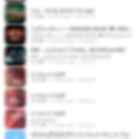
진성 - 천년을 빌려준다면.mp3
3.4 MB
4 years ago
castor-trot
ไม่มีใครรู้ตัวเรา– UNHEARD MUSIC 🖤| Official Lyric Video | เพลงสู้ชีวิต
ไม่มีใครรู้ตัวเรา– UNHEARD MUSIC 🖤| Official Lyric Video | เพลงสู้ชีวิต
4.8 MB
3 months ago
Peeraya L.
KRK - เธอทิ้งฉันไว้ Ft.N/A , HK [Official MV]
KRK - เธอทิ้งฉันไว้ Ft.N/A , HK [Official MV]
4.6 MB
8 months ago
นวมินทร์
สาปสมรส 2.pdf
78.3 MB
16 days ago
Pandarin
สาปสมรส 3.pdf
73.4 MB
16 days ago
Pandarin
สาปสมรส 4.pdf
CamScanner
73.1 MB
16 days ago
Pandarin
ເຊົາຮ້ອງເຖົ້າຊິເອົາທໍ່ໃດ (เซาฮ้องเถ้าสิเอาเท่าใด) ບຸນເກີດ ຫນູຫ່ວງ ft. ໂສພາ ຈຸນທະລາ