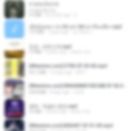
สายลมเจ็บปวด
สายลมเจ็บปวด
4.0 MB
8 months ago
D
เมียน้อยเหงา พาเสียวค่ะ18+เล่าเรื่องเสียว.mp3
14.2 MB
7 years ago
อมรพันธ์ จ.
진성 - 보릿고개.mp3
3.4 MB
4 years ago
castor-trot
[Witanime.com] DTRD EP 03 HD.mp4
321.3 MB
15 days ago
DRTY
[Witanime.com] RKNGMNNTSRCMB EP 06 HD.mp4
294.8 MB
8 days ago
LOLKI
영탁 - 막걸리 한잔.mp3
3.2 MB
3 years ago
castor-trot
[Witanime.com] BSKHKT EP 01 HD.mp4