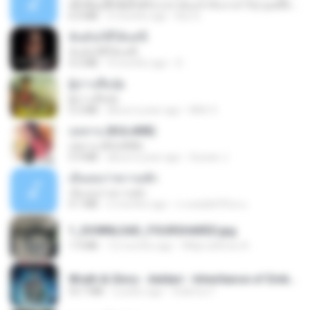
ເຊົາຮ້ອງເຖົ້າຊິເອົາທໍ່ໃດ (เซาฮ้องเถ้าสิเอาเท่าใด) ບຸນເກີດ ຫນູຫ່ວງ ft. ໂສພາ ຈຸນທະລາ
6.0 MB
2 months ago
But G.
ฉันมันก็ดีได้แค่นี้
ฉันมันก็ดีได้แค่นี้
4.2 MB
9 months ago
D
ผู้บ่าวเสื้อปุ๋ย
ผู้บ่าวเสื้อปุ๋ย
5.2 MB
about a year ago
Mith 9.
กุหลาบ (KULARB)
กุหลาบ (KULARB)
5.9 MB
about a year ago
Suwan J.
เอิ้นเธอว่าความฮัก
เอิ้นเธอว่าความฮัก
4.1 MB
2 months ago
ถามพ่อ&#39;พ ม.
1_DOWNLOAD_FOURSHARED.jpg
1.9 MB
12 months ago
Wtlprodthree A.
Wrath & Glory - Aeldari - Inheritance of Embers.pdf
53.7 MB
2 years ago
federico f