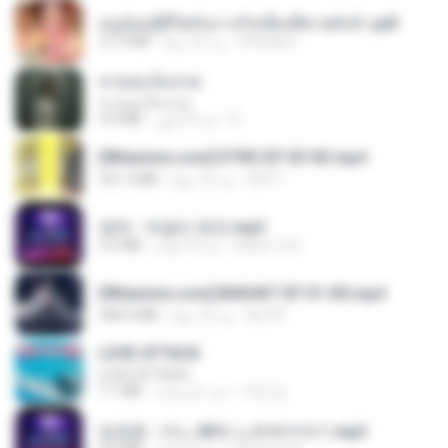
หนูน้อยสู้ชีวิตกับภารกิจเลี้ยงพี่ชายทั้งห้า.pdf
27.2 MB
منذ 16 يومًا
Pandarin
สายลมเจ็บปวด
สายลมเจ็บปวด
4.0 MB
منذ 8 أشهر
D
[Witanime.com] DTRD EP 03 HD.mp4
321.3 MB
منذ 15 يومًا
DRTY
영탁 - 막걸리 한잔.mp3
3.2 MB
منذ 3 أعوام
castor-trot
[Witanime.com] BSKHKT EP 01 HD.mp4
408.9 MB
منذ 12 يومًا
BLITR
LOVE ATTACK
LOVE ATTACK
7.1 MB
منذ عام واحد
지빈 임.
임영웅 - 어느 60대 노부부이야기.mp3