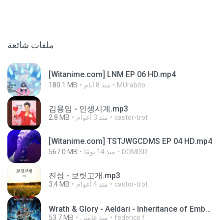
ملفات شائعة
[Witanime.com] LNM EP 06 HD.mp4
180.1 MB
منذ 8 أيام
MUrabito
김용임 - 인생시계.mp3
2.8 MB
منذ 3 أعوام
castor-trot
[Witanime.com] TSTJWGCDMS EP 04 HD.mp4
567.0 MB
منذ 14 يومًا
DOMISR
진성 - 보릿고개.mp3
3.4 MB
منذ 4 أعوام
castor-trot
Wrath & Glory - Aeldari - Inheritance of Embers.pdf
53.7 MB
منذ عامين
federico f