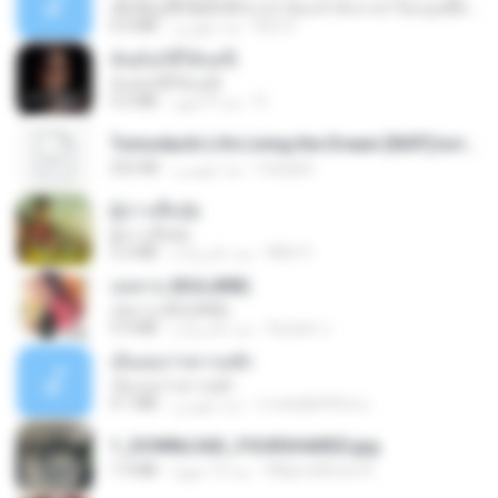
ເຊົາຮ້ອງເຖົ້າຊິເອົາທໍ່ໃດ (เซาฮ้องเถ้าสิเอาเท่าใด) ບຸນເກີດ ຫນູຫ່ວງ ft. ໂສພາ ຈຸນທະລາ
6.0 MB
منذ شهرين
But G.
ฉันมันก็ดีได้แค่นี้
ฉันมันก็ดีได้แค่นี้
4.2 MB
منذ 9 أشهر
D
Tomodachi Life Living the Dream [NSP].torrent
252 KB
منذ شهرين
margob
ผู้บ่าวเสื้อปุ๋ย
ผู้บ่าวเสื้อปุ๋ย
5.2 MB
منذ عام واحد
Mith 9.
กุหลาบ (KULARB)
กุหลาบ (KULARB)
5.9 MB
منذ عام واحد
Suwan J.
เอิ้นเธอว่าความฮัก
เอิ้นเธอว่าความฮัก
4.1 MB
منذ شهرين
ถามพ่อ&#39;พ ม.
1_DOWNLOAD_FOURSHARED.jpg
1.9 MB
منذ 12 شهرًا
Wtlprodthree A.