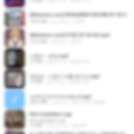
4.6 MB
منذ 4 أعوام
castor-trot
[Witanime.com] RKNGMNNTSRCMB EP 05 HD.mp4
186.0 MB
منذ 14 يومًا
LOLKI
[Witanime.com] DTRD EP 04 HD.mp4
279.0 MB
منذ 8 أيام
DRTY
나훈아 - 영영.mp3
3.5 MB
منذ 4 أعوام
castor-trot
배금성 - 사랑이 비를 맞아요.mp3
3.5 MB
منذ 4 أعوام
castor-trot
신유리) 유두자위 A to Z.mp3
256.6 MB
منذ عامين
좀비고4인커플 좀.
Kita Usahakan Lagi
Kita Usahakan Lagi
3.3 MB
منذ عام واحد
Fazri M.