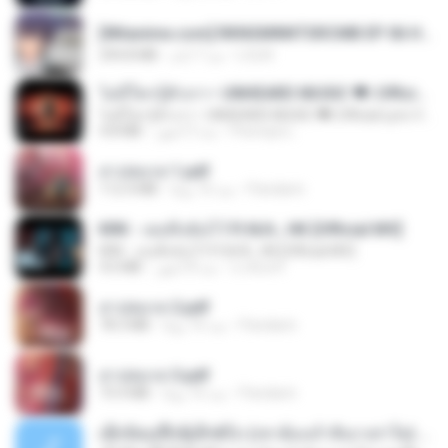
[Witanime.com] RKNGMNNTSRCMB EP 06 HD.mp4
294.8 MB
منذ 7 أيام
LOLKI
ไม่มีใครรู้ตัวเรา– UNHEARD MUSIC 🖤| Official Lyric Video | เพลงสู้ชีวิต
ไม่มีใครรู้ตัวเรา– UNHEARD MUSIC 🖤| Official Lyric Video | เพลงสู้ชีวิต
4.8 MB
منذ 3 أشهر
Peeraya L.
สาปสมรส 1.pdf
112.4 MB
منذ 16 يومًا
Pandarin
KRK - เธอทิ้งฉันไว้ Ft.N/A , HK [Official MV]
KRK - เธอทิ้งฉันไว้ Ft.N/A , HK [Official MV]
4.6 MB
منذ 8 أشهر
นวมินทร์
สาปสมรส 2.pdf
78.3 MB
منذ 16 يومًا
Pandarin
สาปสมรส 3.pdf
73.4 MB
منذ 16 يومًا
Pandarin
ເຊົາຮ້ອງເຖົ້າຊິເອົາທໍ່ໃດ (เซาฮ้องเถ้าสิเอาเท่าใด) ບຸນເກີດ ຫນູຫ່ວງ ft. ໂສພາ ຈຸນທະລາ