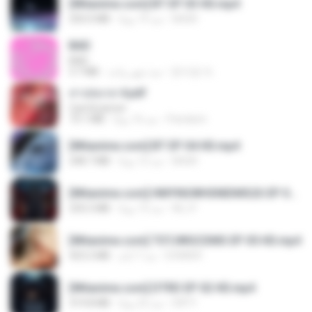
[Witanime.com] BT EP 03 HD.mp4
250.0 MB
منذ 19 يومًا
BAXK
BAD
BAD
3.7 MB
منذ شهر واحد
문지영 여.
สาปสมรส 4.pdf
CamScanner
73.1 MB
منذ 16 يومًا
Pandarin
[Witanime.com] BT EP 04 HD.mp4
248.7 MB
منذ 12 يومًا
BAXK
[Witanime.com] HMYNGWHSNIDMS2S EP 04 HD.mp4
235.5 MB
منذ 13 يومًا
KILJY
[Witanime.com] TSTJWGCDMS EP 05 HD.mp4
423.2 MB
منذ 7 أيام
DOMISR
[Witanime.com] DTRD EP 02 HD.mp4
319.8 MB
منذ 22 يومًا
DRTY