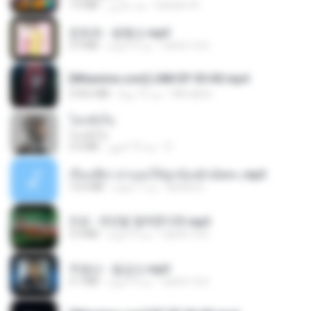
7.0 MB
منذ عامين
leandro A.
문희옥 - 평행선.mp3
2.9 MB
منذ 4 أعوام
castor-trot
[Witanime.com] LNM EP 05 HD.mp4
218.6 MB
منذ 15 يومًا
MUrabito
โลกทั้งใบ
โลกทั้งใบ
3.4 MB
منذ 10 أشهر
D
เรื่องเสียว สาแอบให้ลูกน้องผัวเย็ดคะ.mp3
13.6 MB
منذ 7 أعوام
lambcr2 ..
진성 - 천년을 빌려준다면.mp3
3.4 MB
منذ 4 أعوام
castor-trot
주병선 - 칠갑산.mp3
3.7 MB
منذ 4 أعوام
castor-trot