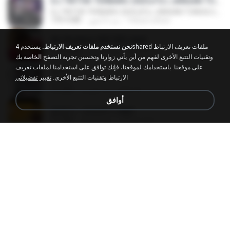
DJ TIKTOK TERBARU 2025🎵DJ JANGAN TUNGGU LAMA LAMA NANTI LAMA LAMA 🎵DJ SEDIA AKU SEBELUM HUJAN
DJ TIKTOK TERBARU 2025🎵DJ JANGAN TUNGGU LAMA LAMA NANTI LAMA LAMA 🎵DJ SEDIA AKU SEBELUM HUJAN
199.4 MB
منذ 6 أشهر
Yahya Lahiya
Air Hostess S01 E01.mp4
نحن نستخدم ملفات تعريف الارتباط.
يستخدم 4shared ملفات تعريف الارتباط
174.4 MB
منذ 3 أشهر
민호 이.
وتقنيات التتبع الأخرى لفهم من أين يأتي زوارنا وتحسين تجربة التصفح الخاصة بك
على موقعنا. باستخدامك لموقعنا، فإنك توافق على استخدامنا لملفات تعريف
갑자기
الارتباط وتقنيات التتبع الأخرى.
تغيير تفضيلاتي
갑자기
3.0 MB
منذ شهرين
복희 박.
أوافق
금잔디 - 오라버니.mp3
3.1 MB
منذ 4 أعوام
castor-trot
KICAU MANIA - NDARBOY GENK x BANDITOZ YAOW 86 (OFFICIAL LYRIC VIDEO) GAS POL NDANGAK
KICAU MANIA - NDARBOY GENK x BANDITOZ YAOW 86 (OFFICIAL LYRIC VIDEO) GAS POL NDANGAK
8.9 MB
منذ 3 أشهر
Rina P.
ADELLA TERBARU - JANGAN TUNGGU LAMA LAMA - GELAS RETAK - OM ADELLA FULL ALBUM TERBARU 2026
ADELLA TERBARU - JANGAN TUNGGU LAMA LAMA - GELAS RETAK - OM ADELLA FULL ALBUM TERBARU 2026
133.0 MB
منذ 4 أشهر
Cuplis
เพื่อนพี่ ช่วยทำให้เสด ( เล่าเรื่องเสียว ) 201.mp3
7.1 MB
منذ 6 أعوام
TNP2 M.