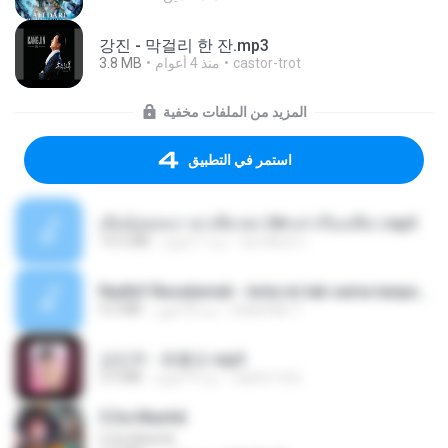
강진 - 막걸리 한 잔.mp3
3.8 MB
منذ 4 أعوام
castor-trot
المزيد من الملفات مخفية
استمر في التطبيق
เมียน้อยเหงา พาเสียวค่ะ18+เล่าเรื่องเสียว.mp3
14.2 MB
منذ 7 أعوام
อมรพันธ์ จ.
Nadhif Basalamah - kota ini tak sama tanpamu (Official Lyric Video).mp3
4.2 MB
منذ 8 أشهر
sukandar T.
강민주 - 회룡포.mp3
3.5 MB
منذ 4 أعوام
castor-trot
5 Da Manhã
5 Da Manhã