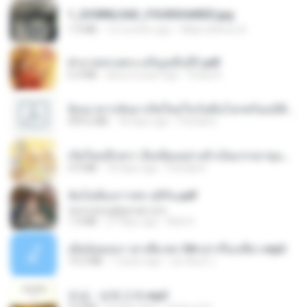
1_DOWNLOAD_FOURSHARED.jpg
1.9 MB
12 months ago
Wtlprodthree A.
ฝ่าบาททรงพระเจริญหมื่นปี1.pdf
6.4 MB
about a year ago
Orasa K.
ย้อนเวลากลับมาเกิดใหม่ในวันสิ้นโลกพร้อมมิติส่วนตัว 1-443 [จบ] - 揍趴长颈鹿.pdf
499.6 MB
18 days ago
Pandarin
เกิดใหม่อีกครา อี๋เหนียงอย่างข้าเป็นภรรยาขุนนาง 1_ST.pdf
4.9 MB
18 days ago
Pandarin
ฉันไม่ต้องการพร สุจิรัน.pdf
tanmobza@gmail.com
1.4 MB
27 days ago
Mob K.
เมียน้อยเหงา พาเสียวค่ะ18+เล่าเรื่องเสียว.mp3
14.2 MB
7 years ago
อมรพันธ์ จ.
진성 - 보릿고개.mp3