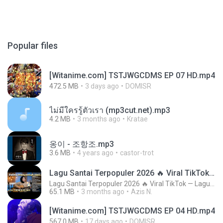
Popular files
[Witanime.com] TSTJWGCDMS EP 07 HD.mp4
472.5 MB
3 days ago
DOMISR
ไม่มีใครรู้ตัวเรา (mp3cut.net).mp3
4.2 MB
3 months ago
Kratae
옹이 - 조항조.mp3
3.6 MB
4 years ago
castor-trot
Lagu Santai Terpopuler 2026 🔥 Viral TikTok — Lagu Pop Indonesia Terbaru & Paling Hits 2026
Lagu Santai Terpopuler 2026 🔥 Viral TikTok — Lagu Pop Indonesia Terbaru & Paling Hits 2026
65.1 MB
3 months ago
Azis N.
[Witanime.com] TSTJWGCDMS EP 04 HD.mp4
567.0 MB
17 days ago
DOMISR