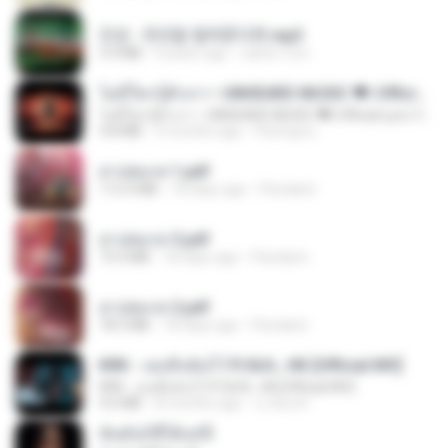
진성 - 천년을 빌려준다면.mp3
3.4 MB
4 years ago
castor-trot
ไม่มีใครรู้ตัวเรา– UNHEARD MUSIC 🖤| Official Lyric Video | เพลงสู้ชีวิต
ไม่มีใครรู้ตัวเรา– UNHEARD MUSIC 🖤| Official Lyric Video | เพลงสู้ชีวิต
4.8 MB
3 months ago
Peeraya L.
สาปสมรส 1.pdf
112.4 MB
18 days ago
Pandarin
สาปสมรส 3.pdf
73.4 MB
18 days ago
Pandarin
สาปสมรส 2.pdf
78.3 MB
18 days ago
Pandarin
KRK - เธอทิ้งฉันไว้ Ft.N/A , HK [Official MV]
KRK - เธอทิ้งฉันไว้ Ft.N/A , HK [Official MV]
4.6 MB
8 months ago
นวมินทร์
ฉันมันก็ดีได้แค่นี้