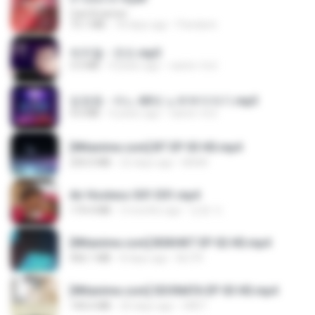
CamScanner
73.1 MB
18 days ago
Pandarin
박우철 - 연모.mp3
3.5 MB
4 years ago
castor-trot
임영웅 - 어느 60대 노부부이야기.mp3
4.6 MB
4 years ago
castor-trot
[Witanime.com] BT EP 03 HD.mp4
250.0 MB
22 days ago
BAXK
Air Hostess S01 E01.mp4
174.4 MB
3 months ago
민호 이.
[Witanime.com] BSKHKT EP 02 HD.mp4
406.1 MB
8 days ago
BLITR
[Witanime.com] SDONATA EP 03 HD.mp4
140.6 MB
20 days ago
GRET