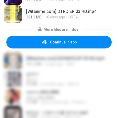
[Witanime.com] DTRD EP 03 HD.mp4
321.3 MB
18 days ago
DRTY
More files are hidden
Continue in app
[Witanime.com] SDONATA EP 05 HD.mp4
181.2 MB
6 days ago
GRET
갑자기
갑자기
3.0 MB
2 months ago
복희 박.
กุหลาบ (KULARB)
กุหลาบ (KULARB)
5.9 MB
about a year ago
Suwan J.
배금성 - 사랑이 비를 맞아요.mp3
3.5 MB
4 years ago
castor-trot