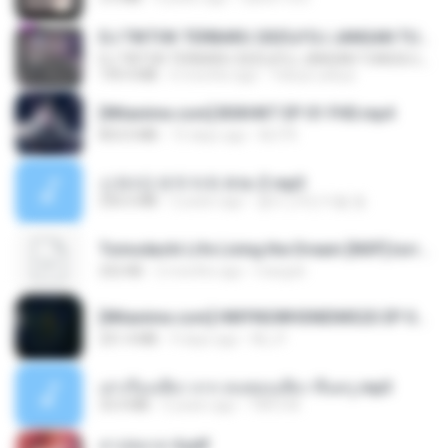
DJ TIKTOK TERBARU 2025🎵DJ JANGAN TUNGGU LAMA LAMA NANTI LAMA LAMA 🎵DJ SEDIA AKU SEBELUM HUJAN
DJ TIKTOK TERBARU 2025🎵DJ JANGAN TUNGGU LAMA LAMA NANTI LAMA LAMA 🎵DJ SEDIA AKU SEBELUM HUJAN
199.4 MB
6 months ago
Yahya Lahiya
[Witanime.com] BSKHKT EP 01 FHD.mp4
853.0 MB
15 days ago
BLITR
신유리) 유두자위 A to Z.mp3
256.6 MB
2 years ago
좀비고4인커플 좀.
Tomodachi Life Living the Dream [NSP].torrent
252 KB
2 months ago
margob
[Witanime.com] HMYNGWHSNIDMS2S EP 05 HD.mp4
251.4 MB
9 days ago
KILJY
เล่าเรื่องเสียว จาก คนชอบเสียว ขึ้นครู.mp3
33.4 MB
5 years ago
TNP2 M.
สาปสมรส 4.pdf