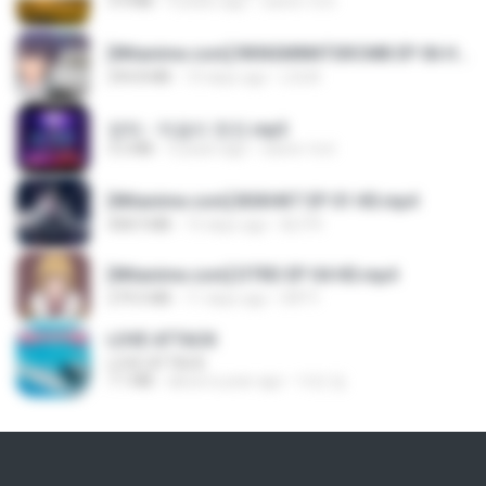
3.4 MB
4 years ago
castor-trot
[Witanime.com] RKNGMNNTSRCMB EP 06 HD.mp4
294.8 MB
10 days ago
LOLKI
영탁 - 막걸리 한잔.mp3
3.2 MB
3 years ago
castor-trot
[Witanime.com] BSKHKT EP 01 HD.mp4
408.9 MB
15 days ago
BLITR
[Witanime.com] DTRD EP 04 HD.mp4
279.0 MB
11 days ago
DRTY
LOVE ATTACK
LOVE ATTACK
7.1 MB
about a year ago
지빈 임.