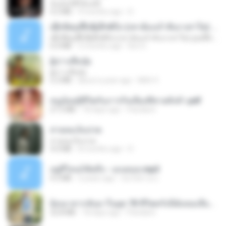
ฉันมันก็ดีได้แค่นี้
4.2 MB
9 months ago
D
ເຊົາຮ້ອງເຖົ້າຊິເອົາທໍ່ໃດ (เซาฮ้องเถ้าสิเอาเท่าใด) ບຸນເກີດ ຫນູຫ່ວງ ft. ໂສພາ ຈຸນທະລາ
ເຊົາຮ້ອງເຖົ້າຊິເອົາທໍ່ໃດ (เซาฮ้องเถ้าสิเอาเท่าใด) ບຸນເກີດ ຫນູຫ່ວງ ft. ໂສພາ ຈຸນທະລາ
6.0 MB
2 months ago
But G.
ผู้บ่าวเสื้อปุ๋ย
ผู้บ่าวเสื้อปุ๋ย
5.2 MB
about a year ago
Mith 9.
หนูน้อยสู้ชีวิตกับภารกิจเลี้ยงพี่ชายทั้งห้า.pdf
27.2 MB
18 days ago
Pandarin
สายลมเจ็บปวด
สายลมเจ็บปวด
4.0 MB
8 months ago
D
อยู่ที่ไหนก็คิดถึง - เมนทอล.mp3
4.2 MB
2 years ago
มันไม้สาย ม.
ย้อนเวลากลับมาในยุค 70 ชีวิตครั้งนี้ฉันขอเลือกเอง จบ.pdf
32.8 MB
18 days ago
Pandarin