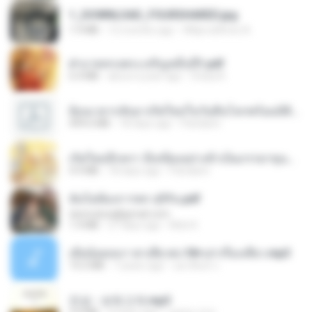
1_DOWNLOAD_FOURSHARED.jpg
1.9 MB
12 months ago
Wtlprodthree A.
ฝ่าบาททรงพระเจริญหมื่นปี1.pdf
6.4 MB
about a year ago
Orasa K.
ย้อนเวลากลับมาเกิดใหม่ในวันสิ้นโลกพร้อมมิติส่วนตัว 1-443 [จบ] - 揍趴长颈鹿.pdf
499.6 MB
18 days ago
Pandarin
เกิดใหม่อีกครา อี๋เหนียงอย่างข้าเป็นภรรยาขุนนาง 1_ST.pdf
4.9 MB
18 days ago
Pandarin
ฉันไม่ต้องการพร สุจิรัน.pdf
tanmobza@gmail.com
1.4 MB
27 days ago
Mob K.
เมียน้อยเหงา พาเสียวค่ะ18+เล่าเรื่องเสียว.mp3
14.2 MB
7 years ago
อมรพันธ์ จ.
진성 - 보릿고개.mp3