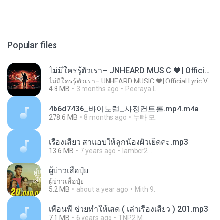
Popular files
ไม่มีใครรู้ตัวเรา– UNHEARD MUSIC 🖤| Official Lyric Video | เพลงสู้ชีวิต
ไม่มีใครรู้ตัวเรา– UNHEARD MUSIC 🖤| Official Lyric Video | เพลงสู้ชีวิต
4.8 MB
3 months ago
Peeraya L.
4b6d7436_바이노럴_사정컨트롤.mp4.m4a
278.6 MB
8 months ago
누빠 모.
เรื่องเสียว สาแอบให้ลูกน้องผัวเย็ดคะ.mp3
13.6 MB
7 years ago
lambcr2 ..
ผู้บ่าวเสื้อปุ๋ย
ผู้บ่าวเสื้อปุ๋ย
5.2 MB
about a year ago
Mith 9.
เพื่อนพี่ ช่วยทำให้เสด ( เล่าเรื่องเสียว ) 201.mp3
7.1 MB
6 years ago
TNP2 M.