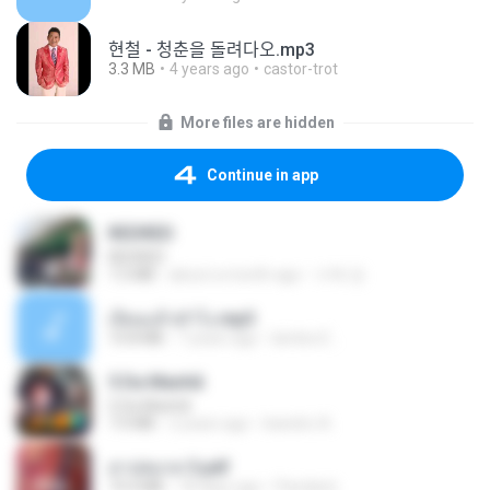
현철 - 청춘을 돌려다오.mp3
3.3 MB
4 years ago
castor-trot
More files are hidden
Continue in app
REDRED
REDRED
7.2 MB
about a month ago
수혁 장.
เงี่ยนแล้วทำไง.mp3
10.8 MB
7 years ago
lambcr2 ..
5 Da Manhã
5 Da Manhã
7.0 MB
2 years ago
leandro A.
สาปสมรส 3.pdf
73.4 MB
18 days ago
Pandarin