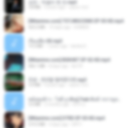
강진 - 막걸리 한 잔.mp3
3.8 MB
4 years ago
castor-trot
[Witanime.com] TSTJWGCDMS EP 05 HD.mp4
423.2 MB
10 days ago
DOMISR
เรื่องเสียว92.mp3
19.2 MB
7 years ago
lambcr2 ..
[Witanime.com] BSKHKT EP 02 HD.mp4
406.1 MB
8 days ago
BLITR
진성 - 천년을 빌려준다면.mp3
3.4 MB
4 years ago
castor-trot
หม้อหุงข้าว - โจอี้ ภูวศิษฐ์ Feat.พั้นช์ วรกาญจน์-315237.mp3
3.6 MB
2 months ago
จิ๊กโก๋ ส.
[Witanime.com] DTRD EP 05 HD.mp4
219.5 MB
4 days ago
DRTY