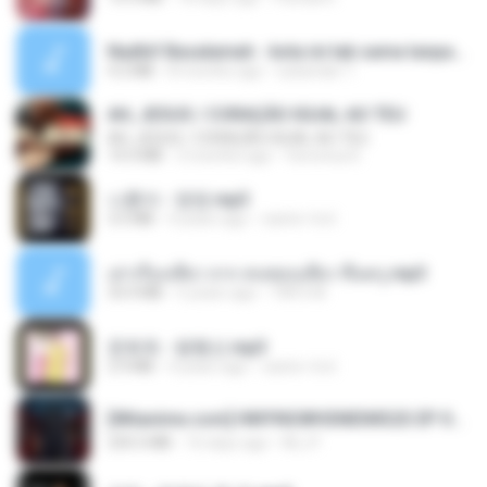
Nadhif Basalamah - kota ini tak sama tanpamu (Official Lyric Video).mp3
4.2 MB
8 months ago
sukandar T.
AH, JESUS / CORAÇÃO IGUAL AO TEU
AH, JESUS / CORAÇÃO IGUAL AO TEU
14.3 MB
3 months ago
Veronica D.
나훈아 - 영영.mp3
3.5 MB
4 years ago
castor-trot
เล่าเรื่องเสียว จาก คนชอบเสียว ขึ้นครู.mp3
33.4 MB
5 years ago
TNP2 M.
문희옥 - 평행선.mp3
2.9 MB
4 years ago
castor-trot
[Witanime.com] HMYNGWHSNIDMS2S EP 04 HD.mp4
235.5 MB
16 days ago
KILJY