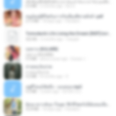
ເຊົາຮ້ອງເຖົ້າຊິເອົາທໍ່ໃດ (เซาฮ้องเถ้าสิเอาเท่าใด) ບຸນເກີດ ຫນູຫ່ວງ ft. ໂສພາ ຈຸນທະລາ
6.0 MB
2 months ago
But G.
หนูน้อยสู้ชีวิตกับภารกิจเลี้ยงพี่ชายทั้งห้า.pdf
27.2 MB
18 days ago
Pandarin
Tomodachi Life Living the Dream [NSP].torrent
252 KB
2 months ago
margob
กุหลาบ (KULARB)
กุหลาบ (KULARB)
5.9 MB
about a year ago
Suwan J.
สายลมเจ็บปวด
สายลมเจ็บปวด
4.0 MB
8 months ago
D
อยู่ที่ไหนก็คิดถึง - เมนทอล.mp3
4.2 MB
2 years ago
มันไม้สาย ม.
ย้อนเวลากลับมาในยุค 70 ชีวิตครั้งนี้ฉันขอเลือกเอง จบ.pdf
32.8 MB
18 days ago
Pandarin