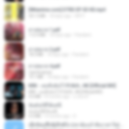
[Witanime.com] DTRD EP 03 HD.mp4
321.3 MB
18 days ago
DRTY
สาปสมรส 1.pdf
112.4 MB
18 days ago
Pandarin
สาปสมรส 2.pdf
78.3 MB
18 days ago
Pandarin
สาปสมรส 4.pdf
CamScanner
73.1 MB
18 days ago
Pandarin
KRK - เธอทิ้งฉันไว้ Ft.N/A , HK [Official MV]
KRK - เธอทิ้งฉันไว้ Ft.N/A , HK [Official MV]
4.6 MB
8 months ago
นวมินทร์
ฉันมันก็ดีได้แค่นี้
ฉันมันก็ดีได้แค่นี้
4.2 MB
9 months ago
D
ເຊົາຮ້ອງເຖົ້າຊິເອົາທໍ່ໃດ (เซาฮ้องเถ้าสิเอาเท่าใด) ບຸນເກີດ ຫນູຫ່ວງ ft. ໂສພາ ຈຸນທະລາ