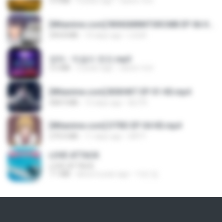
3.4 MB
4 years ago
castor-trot
[Witanime.com] RKNGMNNTSRCMB EP 06 HD.mp4
294.8 MB
10 days ago
LOLKI
영탁 - 막걸리 한잔.mp3
3.2 MB
3 years ago
castor-trot
[Witanime.com] BSKHKT EP 01 HD.mp4
408.9 MB
15 days ago
BLITR
[Witanime.com] DTRD EP 04 HD.mp4
279.0 MB
11 days ago
DRTY
LOVE ATTACK
LOVE ATTACK
7.1 MB
about a year ago
지빈 임.