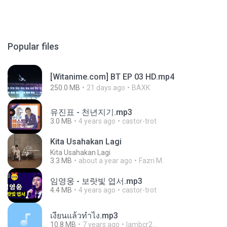
Popular files
[Witanime.com] BT EP 03 HD.mp4
250.0 MB
21 days ago
BAXK
유진표 - 천년지기.mp3
3.0 MB
4 years ago
castor-trot
Kita Usahakan Lagi
Kita Usahakan Lagi
3.3 MB
about a year ago
Fazri M.
임영웅 - 보랏빛 엽서.mp3
4.4 MB
4 years ago
castor-trot
เงี่ยนแล้วทำไง.mp3
10.8 MB
7 years ago
lambcr2 ..