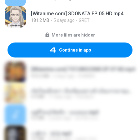
[Witanime.com] SDONATA EP 05 HD.mp4
181.2 MB
5 days ago
GRET
More files are hidden
Continue in app
[Witanime.com] TSTJWGCDMS EP 07 HD.mp4
472.5 MB
2 days ago
DOMISR
เกิดใหม่อีกครา อี๋เหนียงอย่างข้าเป็นภรรยาขุนนาง 1_ST.pdf
4.9 MB
17 days ago
Pandarin
อยู่ที่ไหนก็คิดถึง - เมนทอล.mp3
4.2 MB
2 years ago
มันไม้สาย ม.
나훈아 - 영영.mp3
3.5 MB
4 years ago
castor-trot