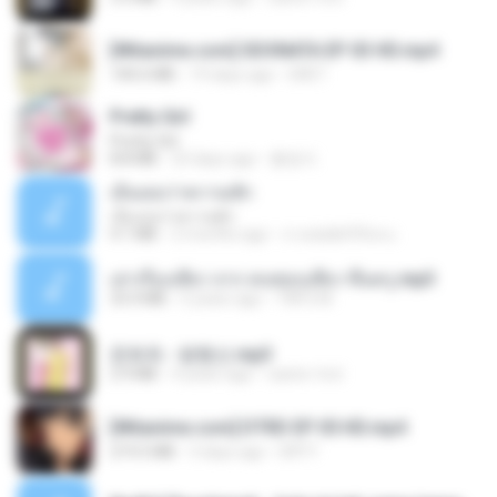
[Witanime.com] SDONATA EP 03 HD.mp4
140.6 MB
19 days ago
GRET
Pretty Girl
Pretty Girl
8.8 MB
23 days ago
황영지
เอิ้นเธอว่าความฮัก
เอิ้นเธอว่าความฮัก
4.1 MB
2 months ago
ถามพ่อ&#39;พ ม.
เล่าเรื่องเสียว จาก คนชอบเสียว ขึ้นครู.mp3
33.4 MB
5 years ago
TNP2 M.
문희옥 - 평행선.mp3
2.9 MB
4 years ago
castor-trot
[Witanime.com] DTRD EP 05 HD.mp4
219.5 MB
3 days ago
DRTY