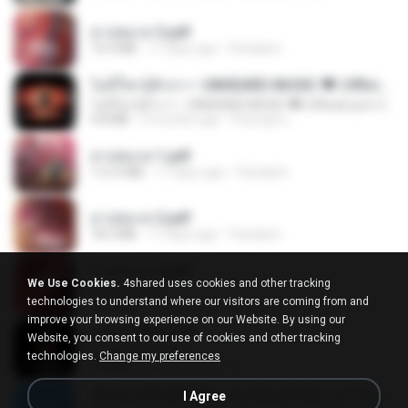
สาปสมรส 3.pdf
73.4 MB
17 days ago
Pandarin
ไม่มีใครรู้ตัวเรา– UNHEARD MUSIC 🖤| Official Lyric Video | เพลงสู้ชีวิต
ไม่มีใครรู้ตัวเรา– UNHEARD MUSIC 🖤| Official Lyric Video | เพลงสู้ชีวิต
4.8 MB
3 months ago
Peeraya L.
สาปสมรส 1.pdf
112.4 MB
17 days ago
Pandarin
สาปสมรส 2.pdf
78.3 MB
17 days ago
Pandarin
สาปสมรส 4.pdf
We Use Cookies.
4shared uses cookies and other tracking
CamScanner
technologies to understand where our visitors are coming from and
73.1 MB
17 days ago
Pandarin
improve your browsing experience on our Website. By using our
ฉันมันก็ดีได้แค่นี้
Website, you consent to our use of cookies and other tracking
ฉันมันก็ดีได้แค่นี้
technologies.
Change my preferences
4.2 MB
9 months ago
D
ເຊົາຮ້ອງເຖົ້າຊິເອົາທໍ່ໃດ (เซาฮ้องเถ้าสิเอาเท่าใด) ບຸນເກີດ ຫນູຫ່ວງ ft. ໂສພາ ຈຸນທະລາ
I Agree