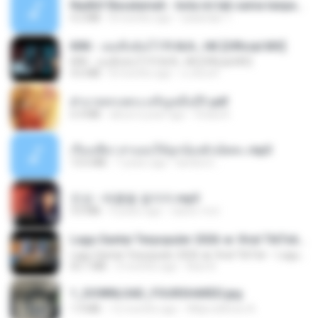
Nadhif Basalamah - kota ini tak sama tanpamu (Official Lyric Video).mp3
4.2 MB
8 months ago
sukandar T.
KRK - เธอทิ้งฉันไว้ Ft.N/A , HK [Official MV]
KRK - เธอทิ้งฉันไว้ Ft.N/A , HK [Official MV]
4.6 MB
8 months ago
นวมินทร์
ฝ่าบาททรงพระเจริญหมื่นปี1.pdf
6.4 MB
about a year ago
Orasa K.
เรื่องเสียว สาแอบให้ลูกน้องผัวเย็ดคะ.mp3
13.6 MB
7 years ago
lambcr2 ..
진성 - 태클을 걸지마.mp3
3.0 MB
4 years ago
castor-trot
Lagu Santai Terpopuler 2026 🔥 Viral TikTok — Lagu Pop Indonesia Terbaru & Paling Hits 2026
Lagu Santai Terpopuler 2026 🔥 Viral TikTok — Lagu Pop Indonesia Terbaru & Paling Hits 2026
65.1 MB
3 months ago
Azis N.
1_DOWNLOAD_FOURSHARED.jpg
1.9 MB
12 months ago
Wtlprodthree A.