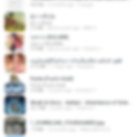
252 KB
2 months ago
margob
ผู้บ่าวเสื้อปุ๋ย
ผู้บ่าวเสื้อปุ๋ย
5.2 MB
about a year ago
Mith 9.
กุหลาบ (KULARB)
กุหลาบ (KULARB)
5.9 MB
about a year ago
Suwan J.
หนูน้อยสู้ชีวิตกับภารกิจเลี้ยงพี่ชายทั้งห้า.pdf
27.2 MB
17 days ago
Pandarin
Pyrite (Fool's Gold)
Pyrite (Fool's Gold)
3.4 MB
12 years ago
princess Y.
Wrath & Glory - Aeldari - Inheritance of Embers.pdf
53.7 MB
2 years ago
federico f
1_DOWNLOAD_FOURSHARED.jpg
1.9 MB
12 months ago
Wtlprodthree A.