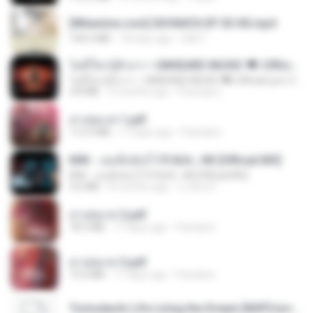
[Witanime.com] SDONATA EP 03 HD.mp4
140.6 MB
18 days ago
GRET
ไม่มีใครรู้ตัวเรา– UNHEARD MUSIC 🖤| Official Lyric Video | เพลงสู้ชีวิต
ไม่มีใครรู้ตัวเรา– UNHEARD MUSIC 🖤| Official Lyric Video | เพลงสู้ชีวิต
4.8 MB
3 months ago
Peeraya L.
สาปสมรส 1.pdf
112.4 MB
17 days ago
Pandarin
KRK - เธอทิ้งฉันไว้ Ft.N/A , HK [Official MV]
KRK - เธอทิ้งฉันไว้ Ft.N/A , HK [Official MV]
4.6 MB
8 months ago
นวมินทร์
สาปสมรส 2.pdf
78.3 MB
17 days ago
Pandarin
สาปสมรส 3.pdf
73.4 MB
17 days ago
Pandarin
Tomodachi Life Living the Dream [NSP].torrent