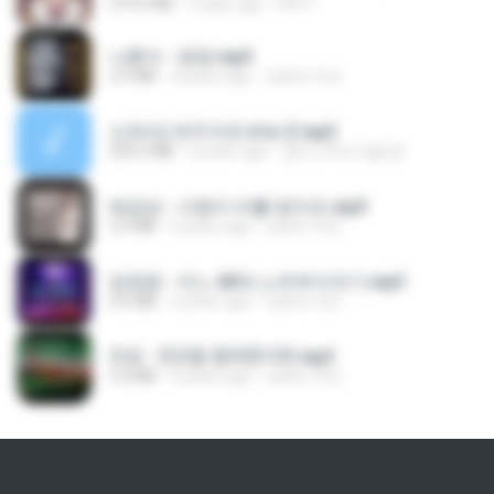
279.0 MB
9 days ago
DRTY
나훈아 - 영영.mp3
3.5 MB
4 years ago
castor-trot
신유리) 유두자위 A to Z.mp3
256.6 MB
2 years ago
좀비고4인커플 좀.
배금성 - 사랑이 비를 맞아요.mp3
3.5 MB
4 years ago
castor-trot
임영웅 - 어느 60대 노부부이야기.mp3
4.6 MB
4 years ago
castor-trot
진성 - 천년을 빌려준다면.mp3
3.4 MB
4 years ago
castor-trot