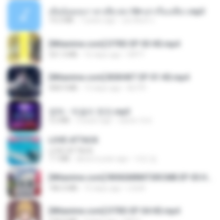
เมียน้อยเหงา พาเสียวค่ะ18+เล่าเรื่องเสียว.mp3
14.2 MB
7 years ago
อมรพันธ์ จ.
[Witanime.com] DTRD EP 03 HD.mp4
321.3 MB
16 days ago
DRTY
[Witanime.com] BSKHKT EP 01 HD.mp4
408.9 MB
13 days ago
BLITR
영탁 - 막걸리 한잔.mp3
3.2 MB
3 years ago
castor-trot
LOVE ATTACK
LOVE ATTACK
7.1 MB
about a year ago
지빈 임.
[Witanime.com] RKNGMNNTSRCMB EP 05 HD.mp4
186.0 MB
15 days ago
LOLKI
[Witanime.com] DTRD EP 04 HD.mp4