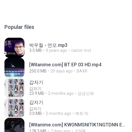
Popular files
박우철 - 연모.mp3
3.5 MB
4 years ago
castor-trot
[Witanime.com] BT EP 03 HD.mp4
250.0 MB
20 days ago
BAXK
갑자기
갑자기
23.9 MB
2 months ago
금금선화
갑자기
갑자기
3.0 MB
2 months ago
복희 박.
[Witanime.com] KWONMSNITIK1NGTDNN EP 05 HD.mp4
178.3 MB
7 days ago
JUVIA