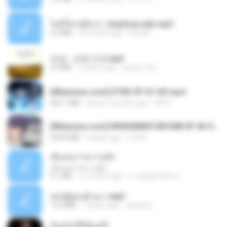
ไม่มีใครรู้ตัวเรา (mp3cut.net).mp3
4.2 MB
3 months ago
Kratae
진성 - 보릿고개.mp3
3.4 MB
4 years ago
castor-trot
[Witanime.com] DTRD EP 01 HD.mp4
262.7 MB
about a month ago
DRTY
[Witanime.com] RKNGMNNTSRCMB EP 06 HD.mp4
294.8 MB
8 days ago
LOLKI
เอิ้นเธอว่าความฮัก
เอิ้นเธอว่าความฮัก
4.1 MB
2 months ago
ถามพ่อ&#39;พ ม.
เล่นชู้ตอนผัวเมา.mp3
13.4 MB
7 years ago
lambcr2 ..
ฉันมันก็ดีได้แค่นี้