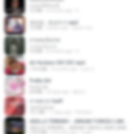
ฉันมันก็ดีได้แค่นี้
4.2 MB
9 months ago
D
유진표 - 천년지기.mp3
3.0 MB
4 years ago
castor-trot
สายลมเจ็บปวด
สายลมเจ็บปวด
4.0 MB
8 months ago
D
Air Hostess S01 E01.mp4
174.4 MB
3 months ago
민호 이.
Pretty Girl
Pretty Girl
8.8 MB
23 days ago
황영지
สาปสมรส 4.pdf
CamScanner
73.1 MB
17 days ago
Pandarin
ADELLA TERBARU - JANGAN TUNGGU LAMA LAMA - GELAS RETAK - OM ADELLA FULL ALBUM TERBARU 2026
ADELLA TERBARU - JANGAN TUNGGU LAMA LAMA - GELAS RETAK - OM ADELLA FULL ALBUM TERBARU 2026
133.0 MB
4 months ago
Cuplis