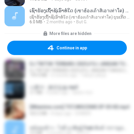
ເຊົາຮ້ອງເຖົ້າຊິເອົາທໍ່ໃດ (เซาฮ้องเถ้าสิเอาเท่าใด) ບຸນເກີດ ຫນູຫ່ວງ ft. ໂສພາ ຈຸນທະລາ
ເຊົາຮ້ອງເຖົ້າຊິເອົາທໍ່ໃດ (เซาฮ้องเถ้าสิเอาเท่าใด) ບຸນເກີດ ຫນູຫ່ວງ ft. ໂສພາ ຈຸນທະລາ
6.0 MB
2 months ago
But G.
More files are hidden
Continue in app
DJ TIKTOK TERBARU 2025🎵DJ JANGAN TUNGGU LAMA LAMA NANTI LAMA LAMA 🎵DJ SEDIA AKU SEBELUM HUJAN
DJ TIKTOK TERBARU 2025🎵DJ JANGAN TUNGGU LAMA LAMA NANTI LAMA LAMA 🎵DJ SEDIA AKU SEBELUM HUJAN
199.4 MB
6 months ago
Yahya Lahiya
나훈아 - 붉은입술.mp3
3.1 MB
4 years ago
castor-trot
[Witanime.com] TSTJWGCDMS EP 05 HD.mp4
423.2 MB
8 days ago
DOMISR
หม้อหุงข้าว - โจอี้ ภูวศิษฐ์ Feat.พั้นช์ วรกาญจน์-315237.mp3
3.6 MB
2 months ago
จิ๊กโก๋ ส.