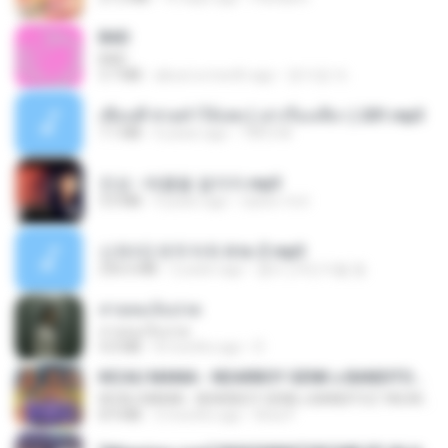
BAD
BAD
3.7 MB
about a month ago
문지영 여.
เพื่อนพี่ ช่วยทำให้เสด ( เล่าเรื่องเสียว ) 201.mp3
7.1 MB
6 years ago
TNP2 M.
진성 - 태클을 걸지마.mp3
3.0 MB
4 years ago
castor-trot
신유리) 유두자위 A to Z.mp3
256.6 MB
2 years ago
좀비고4인커플 좀.
สายลมเจ็บปวด
สายลมเจ็บปวด
4.0 MB
8 months ago
D
KICAU MANIA - NDARBOY GENK x BANDITOZ YAOW 86 (OFFICIAL LYRIC VIDEO) GAS POL NDANGAK
KICAU MANIA - NDARBOY GENK x BANDITOZ YAOW 86 (OFFICIAL LYRIC VIDEO) GAS POL NDANGAK
8.9 MB
3 months ago
Rina P.