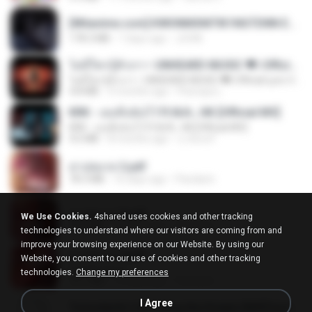
[Witanime.com] KWONMSNITIK1NGTDNN EP 05 HD.mp4
178.3 MB
7 days ago
JUVIA
ไม่มีใครรู้ตัวเรา– UNHEARD MUSIC 🖤| Official Lyric Video | เพลงสู้ชีวิต
ไม่มีใครรู้ตัวเรา– UNHEARD MUSIC 🖤| Official Lyric Video | เพลงสู้ชีวิต
4.8 MB
3 months ago
Peeraya L.
KRK - เธอทิ้งฉันไว้ Ft.N/A , HK [Official MV]
KRK - เธอทิ้งฉันไว้ Ft.N/A , HK [Official MV]
4.6 MB
8 months ago
นวมินทร์
สาปสมรส 2.pdf
78.3 MB
16 days ago
Pandarin
สาปสมรส 3.pdf
We Use Cookies.
4shared uses cookies and other tracking
73.4 MB
16 days ago
Pandarin
technologies to understand where our visitors are coming from and
improve your browsing experience on our Website. By using our
สาปสมรส 4.pdf
Website, you consent to our use of cookies and other tracking
CamScanner
technologies.
Change my preferences
73.1 MB
16 days ago
Pandarin
I Agree
Tomodachi Life Living the Dream [NSP].torrent