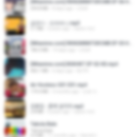
[Witanime.com] RKNGMNNTSRCMB EP 06 HD.mp4
294.8 MB
8 days ago
LOLKI
금잔디 - 오라버니.mp3
3.1 MB
4 years ago
castor-trot
[Witanime.com] RKNGMNNTSRCMB EP 05 HD.mp4
186.0 MB
14 days ago
LOLKI
[Witanime.com] BSKHKT EP 02 HD.mp4
406.1 MB
6 days ago
BLITR
Air Hostess S01 E01.mp4
174.4 MB
3 months ago
민호 이.
김용임 - 흙에 살리라.mp3
2.8 MB
4 years ago
castor-trot
Tabola Bale
Tabola Bale
4.4 MB
11 months ago
Hamdi U.