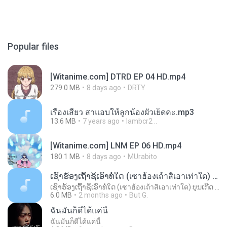
Popular files
[Witanime.com] DTRD EP 04 HD.mp4
279.0 MB
8 days ago
DRTY
เรื่องเสียว สาแอบให้ลูกน้องผัวเย็ดคะ.mp3
13.6 MB
7 years ago
lambcr2 ..
[Witanime.com] LNM EP 06 HD.mp4
180.1 MB
8 days ago
MUrabito
ເຊົາຮ້ອງເຖົ້າຊິເອົາທໍ່ໃດ (เซาฮ้องเถ้าสิเอาเท่าใด) ບຸນເກີດ ຫນູຫ່ວງ ft. ໂສພາ ຈຸນທະລາ
ເຊົາຮ້ອງເຖົ້າຊິເອົາທໍ່ໃດ (เซาฮ้องเถ้าสิเอาเท่าใด) ບຸນເກີດ ຫນູຫ່ວງ ft. ໂສພາ ຈຸນທະລາ
6.0 MB
2 months ago
But G.
ฉันมันก็ดีได้แค่นี้
ฉันมันก็ดีได้แค่นี้