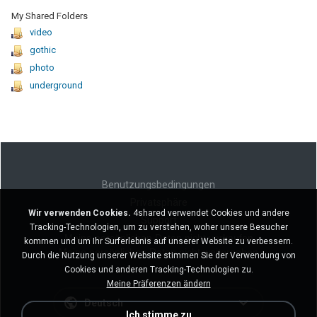
My Shared Folders
video
gothic
photo
underground
Benutzungsbedingungen
Privatsphäre
Wir verwenden Cookies.
4shared verwendet Cookies und andere
Support
Tracking-Technologien, um zu verstehen, woher unsere Besucher
Meine persönlichen Daten nicht verkaufen
kommen und um Ihr Surferlebnis auf unserer Website zu verbessern.
Meine persönlichen Daten nicht weitergeben
Durch die Nutzung unserer Website stimmen Sie der Verwendung von
Cookies und anderen Tracking-Technologien zu.
Meine Präferenzen ändern
Deutsch
Ich stimme zu