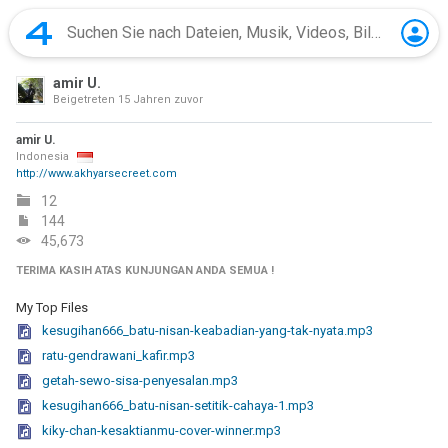
amir U.
Beigetreten
15 Jahren zuvor
amir U.
Indonesia
http://www.akhyarsecreet.com
12
144
45,673
TERIMA KASIH ATAS KUNJUNGAN ANDA SEMUA !
My Top Files
kesugihan666_batu-nisan-keabadian-yang-tak-nyata.mp3
ratu-gendrawani_kafir.mp3
getah-sewo-sisa-penyesalan.mp3
kesugihan666_batu-nisan-setitik-cahaya-1.mp3
kiky-chan-kesaktianmu-cover-winner.mp3