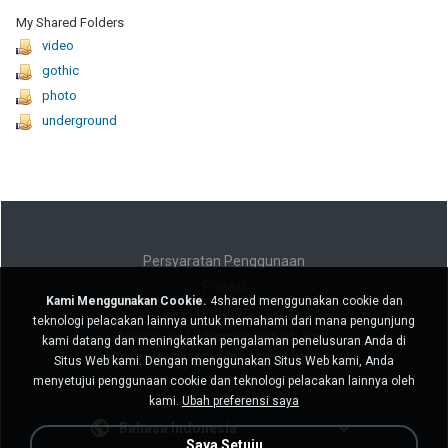
My Shared Folders
video
gothic
photo
underground
Persyaratan Penggunaan
Privasi
Kami Menggunakan Cookie.
4shared menggunakan cookie dan
Bantuan
teknologi pelacakan lainnya untuk memahami dari mana pengunjung
Jangan jual informasi pribadi saya
kami datang dan meningkatkan pengalaman penelusuran Anda di
Jangan bagikan informasi pribadi saya
Situs Web kami. Dengan menggunakan Situs Web kami, Anda
menyetujui penggunaan cookie dan teknologi pelacakan lainnya oleh
kami.
Ubah preferensi saya
Bahasa Indonesia
Saya Setuju