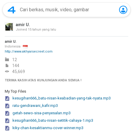
amir U.
Joined
15 tahun yang lalu
amir U.
Indonesia
http://www.akhyarsecreet.com
12
144
45,669
TERIMA KASIH ATAS KUNJUNGAN ANDA SEMUA !
My Top Files
kesugihan666_batu-nisan-keabadian-yang-tak-nyata.mp3
ratu-gendrawani_kafir.mp3
getah-sewo-sisa-penyesalan.mp3
kesugihan666_batu-nisan-setitik-cahaya-1.mp3
kiky-chan-kesaktianmu-cover-winner.mp3