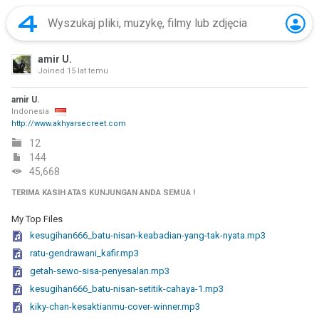
amir U.
Joined
15 lat temu
amir U.
Indonesia
http://www.akhyarsecreet.com
12
144
45,668
TERIMA KASIH ATAS KUNJUNGAN ANDA SEMUA !
My Top Files
kesugihan666_batu-nisan-keabadian-yang-tak-nyata.mp3
ratu-gendrawani_kafir.mp3
getah-sewo-sisa-penyesalan.mp3
kesugihan666_batu-nisan-setitik-cahaya-1.mp3
kiky-chan-kesaktianmu-cover-winner.mp3