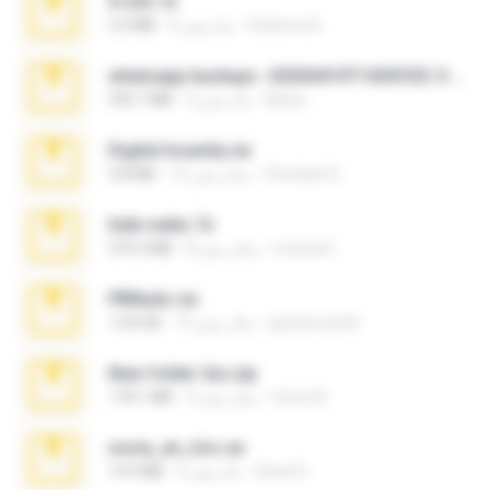
X-23x.7z
Federico B.
9 ماه پیش
3.4 MB
whatsapp backups -20260410T160335Z-3-001.zip
Maria
4 ماه پیش
335.7 MB
Digital Insanity.rar
Christian D.
12 سال پیش
3.8 MB
hide vedio.7z
munna E.
8 سال پیش
379.3 MB
PBNuds.rar
gustavocs64
10 سال پیش
1.04 GB
New folder 2xx.zip
henry N.
3 سال پیش
178.1 MB
novia_en_trio.rar
Rodri R.
5 ماه پیش
14.9 MB