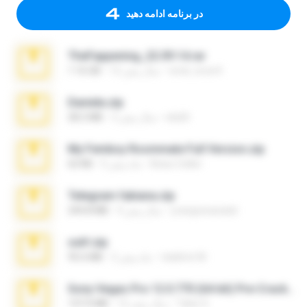
در برنامه ادامه دهید
TheFappening_22.09.14.rar
erick_lover4
12 سال پیش
1.16 GB
Daniela.zip
ela26
3 سال پیش
28.2 MB
My Femboy Roommate Full Version.zip
Beau Collier
5 ماه پیش
62 KB
Telegram fabiana.zip
yrangravanatal
4 سال پیش
244.8 MB
ouh!.zip
vladimir M.
2 ماه پیش
95.6 MB
Sony Vegas Pro 12.0.770 (64-bit) Pre-Cracked.zip
Tales S.
12 سال پیش
137.0 MB