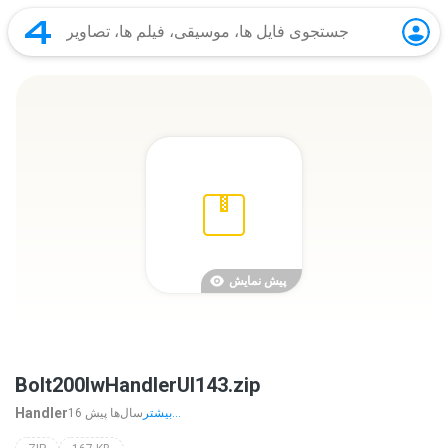
پیش نمایش
Bolt200lwHandlerUI143.zip
Handler
بیشتر...
16 سال‌ها پیش