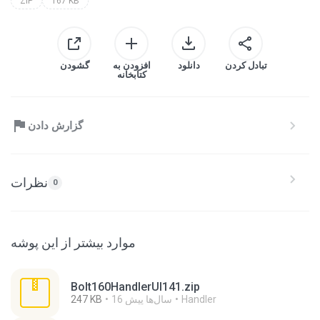
ZIP
167 KB
تبادل کردن
دانلود
افزودن به
گشودن
کتابخانه
گزارش دادن
نظرات
0
موارد بیشتر از این پوشه
Bolt160HandlerUI141.zip
Handler
16 سال‌ها پیش
247 KB