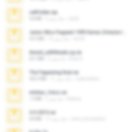
cellfolder.zip
ela26
3 سال پیش
9.8 MB
Junior Miss Pageant 1999 Series (Volume I Part I NC 6).7z
luis M.
12 سال پیش
53.5 MB
Anna4_yd3t0nada.sg.rar
Rodri R.
5 ماه پیش
60.7 MB
The Fappening final.rar
raulmedinax
11 سال پیش
302.4 MB
minhas_fotos.rar
Rebeca
2 ماه پیش
1.4 MB
4-5-2015.rar
extra_precautions
11 سال پیش
8.8 MB