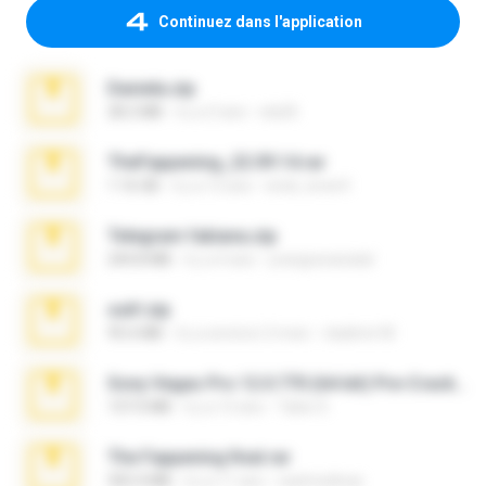
Continuez dans l'application
Daniela.zip
28.2 MB
il y a 3 ans
ela26
TheFappening_22.09.14.rar
1.16 GB
il y a 12 ans
erick_lover4
Telegram fabiana.zip
244.8 MB
il y a 4 ans
yrangravanatal
ouh!.zip
95.6 MB
il y a environ 2 mois
vladimir M.
Sony Vegas Pro 12.0.770 (64-bit) Pre-Cracked.zip
137.0 MB
il y a 12 ans
Tales S.
The Fappening final.rar
302.4 MB
il y a 11 ans
raulmedinax