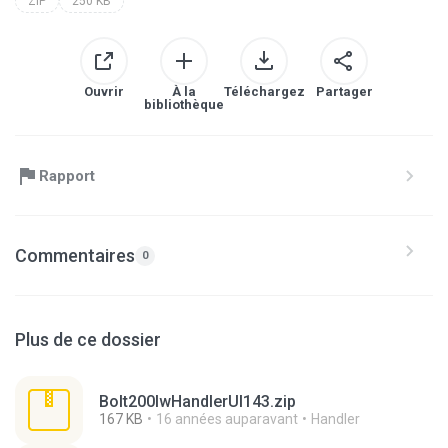
ZIP
250 KB
Ouvrir
À la
Téléchargez
Partager
bibliothèque
Rapport
Commentaires
0
Plus de ce dossier
Bolt200lwHandlerUI143.zip
167 KB
16 années auparavant
Handler