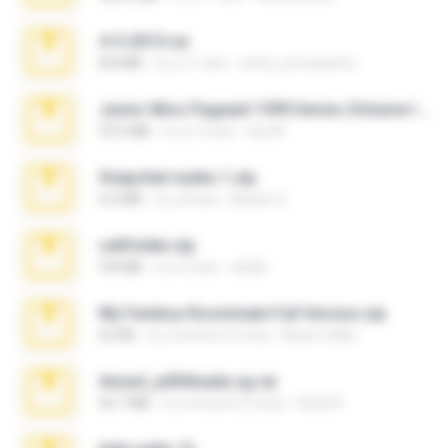
4-5-2015.rar
8.8 MB
il y a 11 ans
extra_precautions
Junior Miss Pageant 1999 Series (Volume I Part I NC 6).7z
53.5 MB
il y a 12 ans
luis M.
Snapchat nudes 1.zip
6.0 MB
il y a 8 ans
Baixar Q.
cellfolder.zip
9.8 MB
il y a 3 ans
ela26
My Femboy Roommate Full Version.zip
62 KB
il y a environ 5 mois
Beau Collier
Anna4_yd3t0nada.sg.rar
60.7 MB
il y a environ 5 mois
Rodri R.