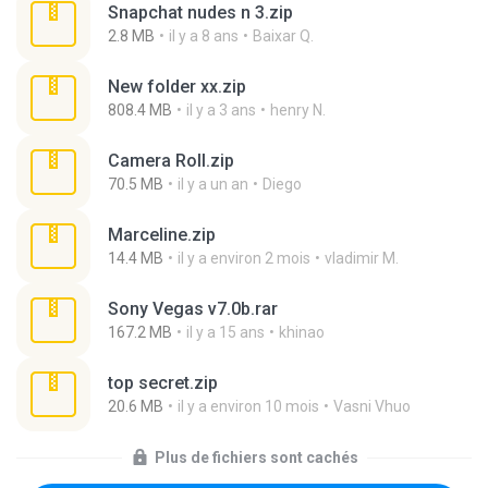
Snapchat nudes n 3.zip
2.8 MB
il y a 8 ans
Baixar Q.
New folder xx.zip
808.4 MB
il y a 3 ans
henry N.
Camera Roll.zip
70.5 MB
il y a un an
Diego
Marceline.zip
14.4 MB
il y a environ 2 mois
vladimir M.
Sony Vegas v7.0b.rar
167.2 MB
il y a 15 ans
khinao
top secret.zip
20.6 MB
il y a environ 10 mois
Vasni Vhuo
Plus de fichiers sont cachés