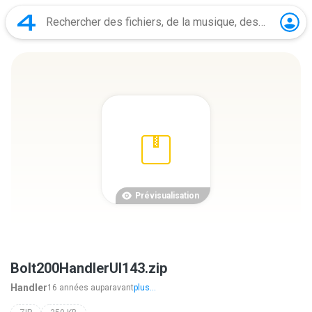
Prévisualisation
Bolt200HandlerUI143.zip
Handler
16 années auparavant
plus...