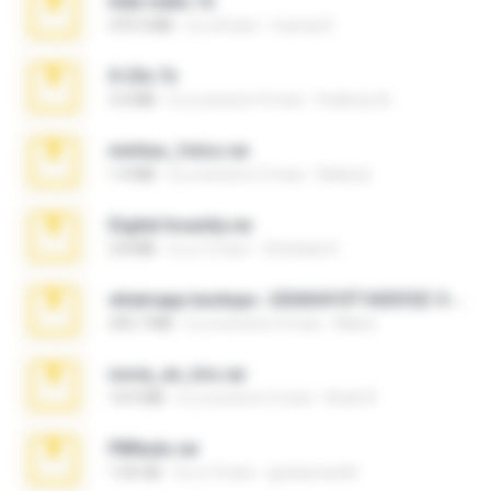
hide vedio.7z
379.3 MB
il y a 8 ans
munna E.
X-23x.7z
3.4 MB
il y a environ 9 mois
Federico B.
minhas_fotos.rar
1.4 MB
il y a environ 3 mois
Rebeca
Digital Insanity.rar
3.8 MB
il y a 12 ans
Christian D.
whatsapp backups -20260410T160335Z-3-001.zip
335.7 MB
il y a environ 4 mois
Maria
novia_en_trio.rar
14.9 MB
il y a environ 5 mois
Rodri R.
PBNuds.rar
1.04 GB
il y a 10 ans
gustavocs64