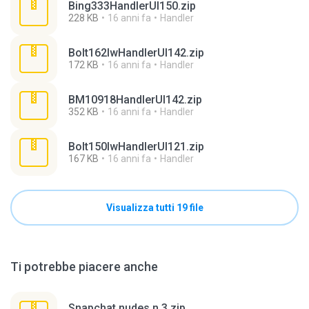
Bing333HandlerUI150.zip
228 KB
16 anni fa
Handler
Bolt162lwHandlerUI142.zip
172 KB
16 anni fa
Handler
BM10918HandlerUI142.zip
352 KB
16 anni fa
Handler
Bolt150lwHandlerUI121.zip
167 KB
16 anni fa
Handler
Visualizza tutti 19 file
Ti potrebbe piacere anche
Snapchat nudes n 3.zip