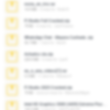
novia_en_trio.rar
14.9 MB
5 mesi fa
Rodri R.
Fl Studio Full Cracked.zip
79 KB
4 mesi fa
Joel Powers
WhatsApp Chat - Mayara Cunhada .zip
36.7 MB
7 anni fa
Ana K.
Achados sla.zip
220.0 MB
5 mesi fa
Lya K.
eu_e_ana_videos[1].rar
5.5 MB
11 anni fa
Adriano F.
Fl Studio 2025 Cracked.zip
73 KB
circa un mese fa
Maverick Mayer
Intel HD Graphics 3000 (4459) Extreme Plus 2.0.zip
126.5 MB
6 anni fa
nIGHTmAYOR