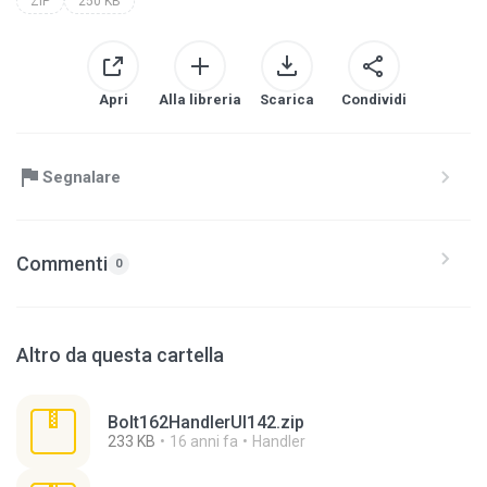
ZIP
250 KB
Apri
Alla libreria
Scarica
Condividi
Segnalare
Commenti
0
Altro da questa cartella
Bolt162HandlerUI142.zip
233 KB
16 anni fa
Handler