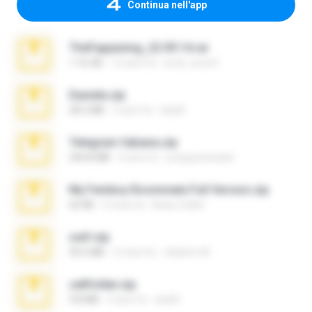
Continua nell'app
TheFappening_22.09.14.rar
1.16 GB
12 anni fa
erick_lover4
Daniela.zip
28.2 MB
3 anni fa
ela26
Telegram fabiana.zip
244.8 MB
4 anni fa
yrangravanatal
My Femboy Roommate Full Version.zip
62 KB
5 mesi fa
Beau Collier
ouh!.zip
95.6 MB
2 mesi fa
vladimir M.
cellfolder.zip
9.8 MB
3 anni fa
ela26