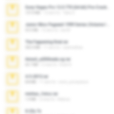
Sony Vegas Pro 12.0.770 (64-bit) Pre-Cracked.zip
137.0 MB
12 anni fa
Tales S.
Junior Miss Pageant 1999 Series (Volume I Part I NC 6).7z
53.5 MB
12 anni fa
luis M.
The Fappening final.rar
302.4 MB
11 anni fa
raulmedinax
Anna4_yd3t0nada.sg.rar
60.7 MB
5 mesi fa
Rodri R.
4-5-2015.rar
8.8 MB
11 anni fa
extra_precautions
minhas_fotos.rar
1.4 MB
2 mesi fa
Rebeca
X-23x.7z