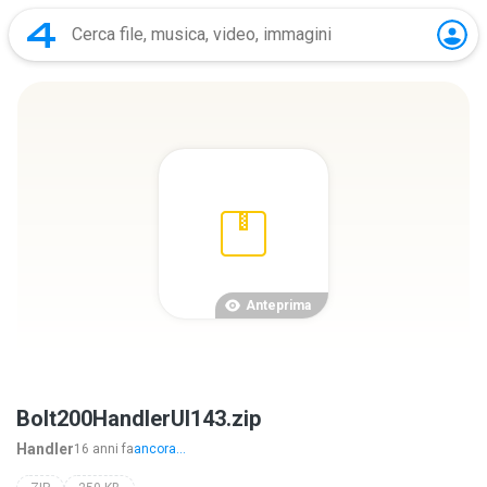
Anteprima
Bolt200HandlerUI143.zip
Handler
16 anni fa
ancora...