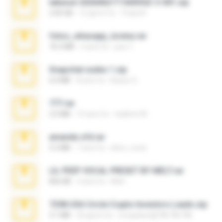
takeout-20260621T160055Z-3-001.zip
2.00 GB
12 giorni fa
Thata N.
fotos_whasapp_lorena.rar
76.4 MB
4 anni fa
jose T.
Snapchat nudes 1.zip
6.0 MB
8 anni fa
Baixar Q.
777.rar
2.0 MB
10 anni fa
vladimir M.
amanda sfd.rar
5.2 MB
7 anni fa
elton_roots
LIL PEEP VOCAL PRESET BY MELT.rar
826 KB
4 anni fa
Melt ..
7258 USA Circle Crypto Investors Leads.zip
3.1 MB
20 giorni fa
cmqadeer@786786786