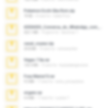
Pokemon Ecchi Gba Rom.zip
70 KB
4 mesi fa
Caleb Price
65536533_Conversa_do_WhatsApp_com_Meu_Esposo.zip
262.1 MB
15 giorni fa
desomar T.
casal_voyeur.zip
20.8 MB
15 anni fa
netowescher
Vegas 7.0a.rar
120.3 MB
15 anni fa
boyisadangerzone
Foxy Mama15.rar
9.5 MB
17 anni fa
extra_precautions
virgem.rar
4.4 MB
17 anni fa
Lucinei 7.