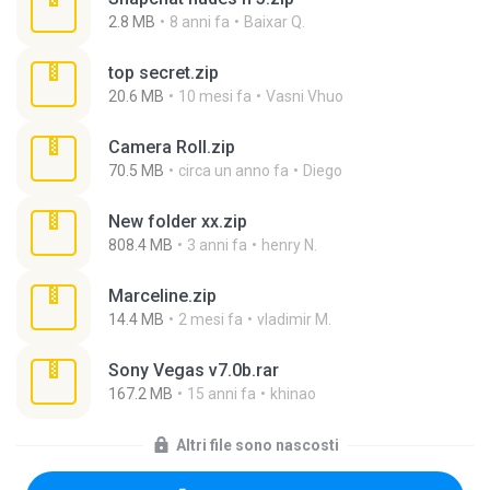
2.8 MB
8 anni fa
Baixar Q.
top secret.zip
20.6 MB
10 mesi fa
Vasni Vhuo
Camera Roll.zip
70.5 MB
circa un anno fa
Diego
New folder xx.zip
808.4 MB
3 anni fa
henry N.
Marceline.zip
14.4 MB
2 mesi fa
vladimir M.
Sony Vegas v7.0b.rar
167.2 MB
15 anni fa
khinao
Altri file sono nascosti