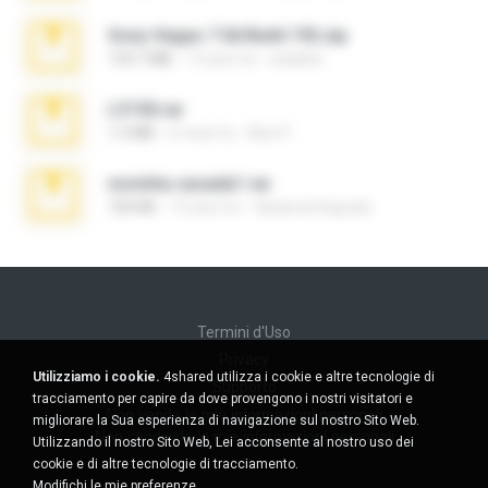
Sony Vegas 7.0d Build 192.zip
133.7 MB
13 anni fa
edukblo
L3150.rar
1.3 MB
6 mesi fa
Alex P.
novinha casada1.rar
720 KB
15 anni fa
fabianointegrado
Termini d'Uso
Privacy
Utilizziamo i cookie.
4shared utilizza i cookie e altre tecnologie di
Supporto
tracciamento per capire da dove provengono i nostri visitatori e
Non venda le mie informazioni personali
migliorare la Sua esperienza di navigazione sul nostro Sito Web.
Non condivida le mie informazioni personali
Utilizzando il nostro Sito Web, Lei acconsente al nostro uso dei
cookie e di altre tecnologie di tracciamento.
Modifichi le mie preferenze