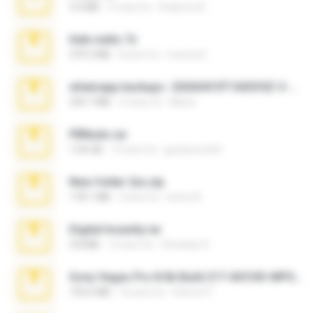
3.4 MB
9 mesi fa
Federico B.
hide vedio.7z
379.3 MB
8 anni fa
munna E.
whatsapp backups -20260410T160335Z-3-001.zip
335.7 MB
4 mesi fa
Maria
PBNuds.rar
1.04 GB
10 anni fa
gustavocs64
New folder 2xx.zip
178.1 MB
3 anni fa
henry N.
Digital Insanity.rar
3.8 MB
12 anni fa
Christian D.
Sony Vegas Pro 8.0b Build 217-AVCHD-MPG-AC3 FIXED.7z
192.6 MB
16 anni fa
Steven P.