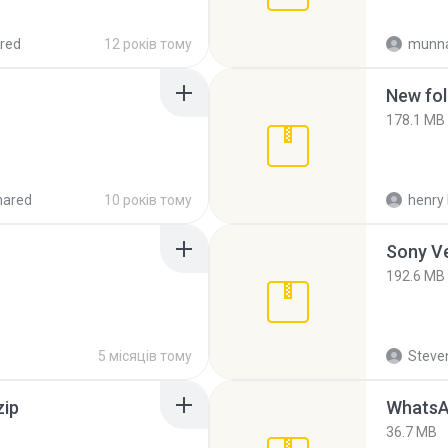
red
12 років тому
munna
New fol
178.1 MB
hared
10 років тому
henry 
192.6 MB
5 місяців тому
Steven
zip
WhatsA
36.7 MB