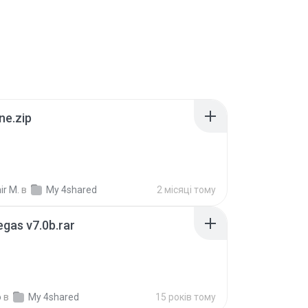
ne.zip
ir M.
в
My 4shared
2 місяці тому
gas v7.0b.rar
o
в
My 4shared
15 років тому