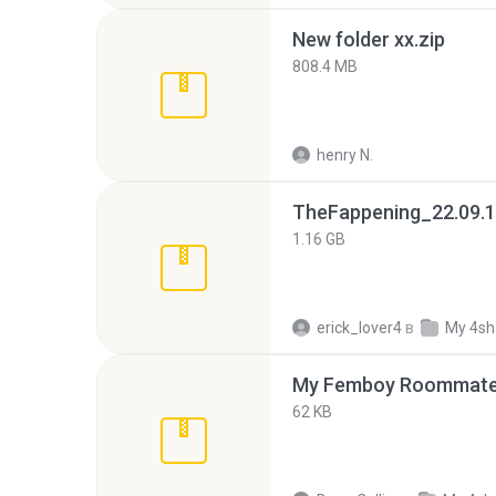
New folder xx.zip
808.4 MB
henry N.
TheFappening_22.09.1
1.16 GB
erick_lover4
в
My 4sh
My Femboy Roommate F
62 KB