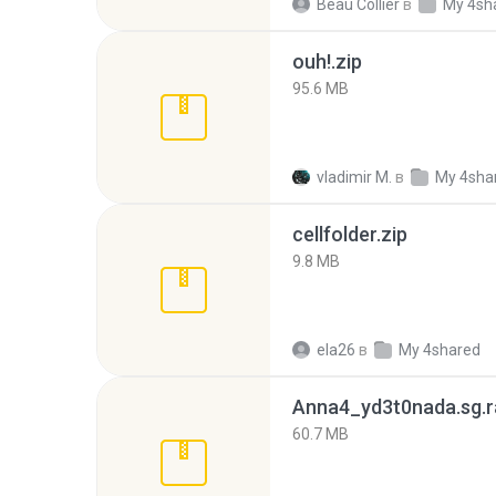
Beau Collier
в
My 4sh
ouh!.zip
95.6 MB
vladimir M.
в
My 4sha
cellfolder.zip
9.8 MB
ela26
в
My 4shared
Anna4_yd3t0nada.sg.r
60.7 MB