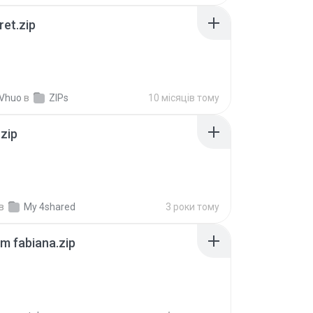
ret.zip
 Vhuo
в
ZIPs
10 місяців тому
.zip
в
My 4shared
3 роки тому
m fabiana.zip