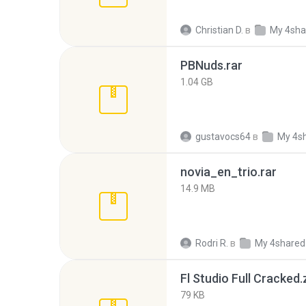
Christian D.
в
My 4sha
PBNuds.rar
1.04 GB
gustavocs64
в
My 4s
novia_en_trio.rar
14.9 MB
Rodri R.
в
My 4shared
Fl Studio Full Cracked.
79 KB