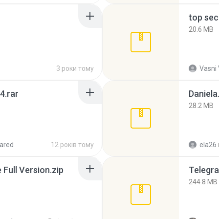
top sec
20.6 MB
3 роки тому
Vasni
4.rar
Daniela
28.2 MB
ared
12 років тому
ela26
ull Version.zip
Telegra
244.8 MB