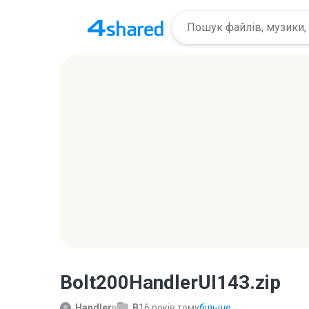
Bolt200HandlerUI143.zip
Handler
в
B
16 років тому
більше...