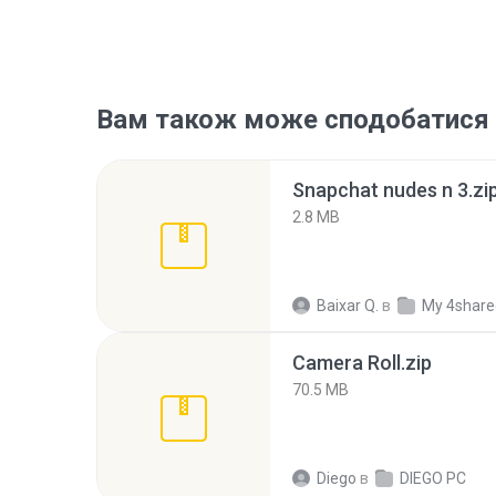
Вам також може сподобатися
Snapchat nudes n 3.zi
2.8 MB
Baixar Q.
в
My 4share
Camera Roll.zip
70.5 MB
Diego
в
DIEGO PC