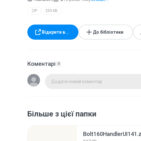
ZIP
250 KB
Відкрити в...
До бібліотеки
Коментарі
0
Додати новий коментар
Більше з цієї папки
Bolt160HandlerUI141.z