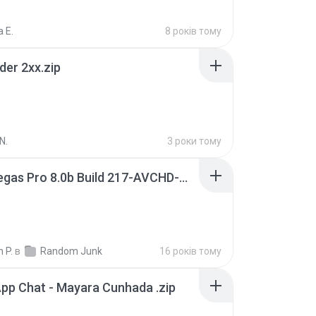
 E.
8 років тому
der 2xx.zip
N.
3 роки тому
Sony Vegas Pro 8.0b Build 217-AVCHD-MPG-AC3 FIXED.7z
 P.
в
Random Junk
16 років тому
pp Chat - Mayara Cunhada .zip