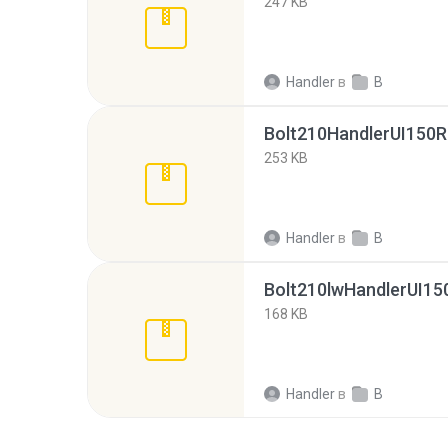
247 KB
Handler
в
B
Bolt210HandlerUI150R
253 KB
Handler
в
B
Bolt210lwHandlerUI150
168 KB
Handler
в
B