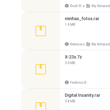
Rodri R.
в
My 4shared
minhas_fotos.rar
1.4 MB
Rebeca
в
My 4shared
X-23x.7z
3.4 MB
Federico B.
Digital Insanity.rar
3.8 MB