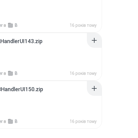
er
в
B
16 років тому
HandlerUI143.zip
er
в
B
16 років тому
HandlerUI150.zip
er
в
B
16 років тому