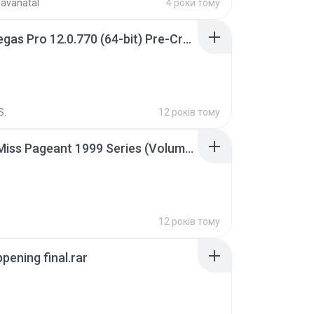
ravanatal
4 роки тому
Sony Vegas Pro 12.0.770 (64-bit) Pre-Cracked.zip
S.
12 років тому
Junior Miss Pageant 1999 Series (Volume I Part I NC 6).7z
12 років тому
pening final.rar