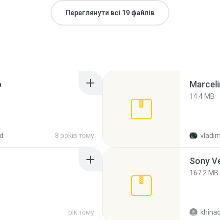
Переглянути всі 19 файлів
p
Marceli
14.4 MB
d
8 років тому
vladim
Sony Ve
167.2 MB
рік тому
khina