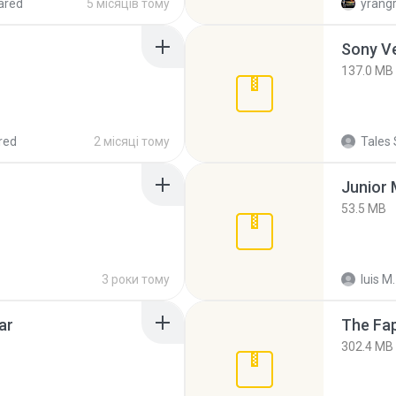
ared
5 місяців тому
yrang
137.0 MB
red
2 місяці тому
Tales 
53.5 MB
3 роки тому
luis M.
ar
The Fap
302.4 MB