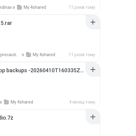
edinax
в
My 4shared
11 років тому
5.rar
extra_precautions
в
My 4shared
11 років тому
whatsapp backups -20260410T160335Z-3-001.zip
в
My 4shared
4 місяці тому
dio.7z