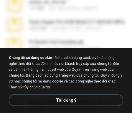
novia_en_trio.rar
14.9 MB
cách đây 5 tháng
Rodri R.
Sony Vegas Pro 8.0b Build 217-AVCHD-MPG-AC3 FIXED.7z
192.6 MB
cách đây 16 năm
Steven P.
Fl Studio Full Cracked.zip
79 KB
cách đây 4 tháng
Joel Powers
Chúng tôi sử dụng cookie.
4shared sử dụng cookie và các công
WhatsApp Chat - Mayara Cunhada .zip
nghệ theo dõi khác để tìm hiểu nơi khách truy cập của chúng tôi đến
36.7 MB
cách đây 7 năm
Ana K.
và cải thiện trải nghiệm duyệt web của Quý vị trên Trang web của
chúng tôi. Bằng cách sử dụng Trang web của chúng tôi, Quý vị đồng ý
với việc chúng tôi sử dụng cookie và các công nghệ theo dõi khác.
65536533_Conversa_do_WhatsApp_com_Meu_Esposo.zip
Thay đổi tùy chọn của tôi
262.1 MB
cách đây 15 ngày
desomar T.
Tôi đồng ý
takeout-20260621T160055Z-3-001.zip
2.00 GB
cách đây 12 ngày
Thata N.
Vegas 7.0a.rar
120.3 MB
cách đây 15 năm
boyisadangerzone