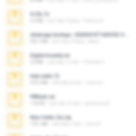
8.8 MB
cách đây 11 năm
extra_precautions
X-23x.7z
3.4 MB
cách đây 9 tháng
Federico B.
whatsapp backups -20260410T160335Z-3-001.zip
335.7 MB
cách đây 4 tháng
Maria
Digital Insanity.rar
3.8 MB
cách đây 12 năm
Christian D.
hide vedio.7z
379.3 MB
cách đây 8 năm
munna E.
PBNuds.rar
1.04 GB
cách đây 10 năm
gustavocs64
New folder 2xx.zip
178.1 MB
cách đây 3 năm
henry N.