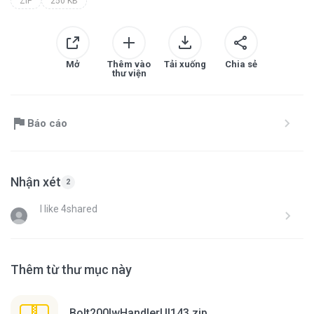
ZIP
250 KB
Mở
Thêm vào
Tải xuống
Chia sẻ
thư viện
Báo cáo
Nhận xét
2
I like 4shared
Thêm từ thư mục này
Bolt200lwHandlerUI143.zip