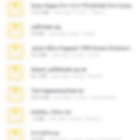
Sony Vegas Pro 12.0.770 (64-bit) Pre-Cracked.zip
137.0 MB
cách đây 12 năm
Tales S.
cellfolder.zip
9.8 MB
cách đây 3 năm
ela26
Junior Miss Pageant 1999 Series (Volume I Part I NC 6).7z
53.5 MB
cách đây 12 năm
luis M.
Anna4_yd3t0nada.sg.rar
60.7 MB
cách đây 5 tháng
Rodri R.
The Fappening final.rar
302.4 MB
cách đây 11 năm
raulmedinax
minhas_fotos.rar
1.4 MB
cách đây 2 tháng
Rebeca
4-5-2015.rar