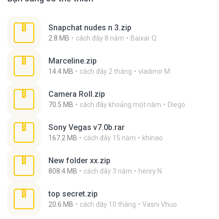
Snapchat nudes n 3.zip
2.8 MB
cách đây 8 năm
Baixar Q.
Marceline.zip
14.4 MB
cách đây 2 tháng
vladimir M.
Camera Roll.zip
70.5 MB
cách đây khoảng một năm
Diego
Sony Vegas v7.0b.rar
167.2 MB
cách đây 15 năm
khinao
New folder xx.zip
808.4 MB
cách đây 3 năm
henry N.
top secret.zip
20.6 MB
cách đây 10 tháng
Vasni Vhuo