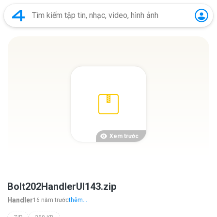
Xem trước
Bolt202HandlerUI143.zip
Handler
16 năm trước
thêm...