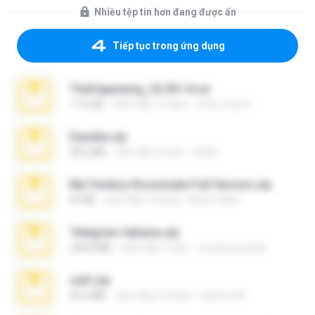
Nhiều tệp tin hơn đang được ẩn
Tiếp tục trong ứng dụng
TheFappening_22.09.14.rar
1.16 GB
cách đây 12 năm
erick_lover4
Daniela.zip
28.2 MB
cách đây 3 năm
ela26
My Femboy Roommate Full Version.zip
62 KB
cách đây 5 tháng
Beau Collier
Telegram fabiana.zip
244.8 MB
cách đây 4 năm
yrangravanatal
ouh!.zip
95.6 MB
cách đây 2 tháng
vladimir M.