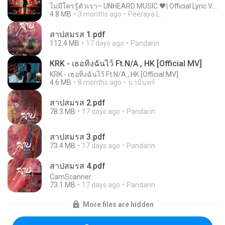
ไม่มีใครรู้ตัวเรา– UNHEARD MUSIC 🖤| Official Lyric Video | เพลงสู้ชีวิต
4.8 MB
3 months ago
Peeraya L.
สาปสมรส 1.pdf
112.4 MB
17 days ago
Pandarin
KRK - เธอทิ้งฉันไว้ Ft.N/A , HK [Official MV]
KRK - เธอทิ้งฉันไว้ Ft.N/A , HK [Official MV]
4.6 MB
8 months ago
นวมินทร์
สาปสมรส 2.pdf
78.3 MB
17 days ago
Pandarin
สาปสมรส 3.pdf
73.4 MB
17 days ago
Pandarin
สาปสมรส 4.pdf
CamScanner
73.1 MB
17 days ago
Pandarin
More files are hidden