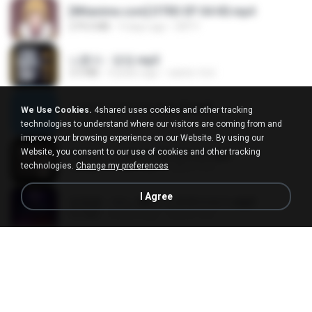
[Witanime.com] DTRD EP 04 HD.mp4
279.0 MB
9 days ago
DRTY
나훈아 - 영영.mp3
3.5 MB
4 years ago
castor-trot
신유리) 유두자위 A to Z.mp3
We Use Cookies.
4shared uses cookies and other tracking
256.6 MB
2 years ago
좀비고4인커플 좀.
technologies to understand where our visitors are coming from and
improve your browsing experience on our Website. By using our
Website, you consent to our use of cookies and other tracking
배금성 - 사랑이 비를 맞아요.mp3
technologies.
Change my preferences
3.5 MB
4 years ago
castor-trot
I Agree
임영웅 - 어느 60대 노부부이야기.mp3
4.6 MB
4 years ago
castor-trot
Air Hostess S01 E01.mp4
174.4 MB
3 months ago
민호 이.
진성 - 천년을 빌려준다면.mp3
3.4 MB
4 years ago
castor-trot