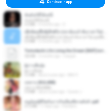
Continue in app
ฉันมันก็ดีได้แค่นี้
ฉันมันก็ดีได้แค่นี้
4.2 MB
9 months ago
D
ເຊົາຮ້ອງເຖົ້າຊິເອົາທໍ່ໃດ (เซาฮ้องเถ้าสิเอาเท่าใด) ບຸນເກີດ ຫນູຫ່ວງ ft. ໂສພາ ຈຸນທະລາ
ເຊົາຮ້ອງເຖົ້າຊິເອົາທໍ່ໃດ (เซาฮ้องเถ้าสิเอาเท่าใด) ບຸນເກີດ ຫນູຫ່ວງ ft. ໂສພາ ຈຸນທະລາ
6.0 MB
2 months ago
But G.
Tomodachi Life Living the Dream [NSP].torrent
252 KB
2 months ago
margob
ผู้บ่าวเสื้อปุ๋ย
ผู้บ่าวเสื้อปุ๋ย
5.2 MB
about a year ago
Mith 9.
กุหลาบ (KULARB)
กุหลาบ (KULARB)
5.9 MB
about a year ago
Suwan J.
หนูน้อยสู้ชีวิตกับภารกิจเลี้ยงพี่ชายทั้งห้า.pdf
27.2 MB
17 days ago
Pandarin