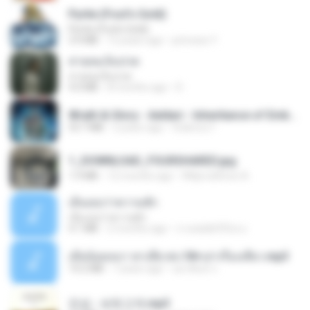
Pyrite (Fool's Gold)
Pyrite (Fool's Gold)
3.4 MB
12 years ago
princess Y.
สายลมเจ็บปวด
สายลมเจ็บปวด
4.0 MB
8 months ago
D
Wrath & Glory - Aeldari - Inheritance of Embers.pdf
53.7 MB
2 years ago
federico f
1_DOWNLOAD_FOURSHARED.jpg
1.9 MB
12 months ago
Wtlprodthree A.
เอิ้นเธอว่าความฮัก
เอิ้นเธอว่าความฮัก
4.1 MB
2 months ago
ถามพ่อ&#39;พ ม.
เมียน้อยเหงา พาเสียวค่ะ18+เล่าเรื่องเสียว.mp3
14.2 MB
7 years ago
อมรพันธ์ จ.
진성 - 보릿고개.mp3