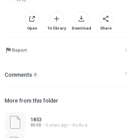
84 KB
Open
To library
Download
Share
Report
Comments
0
More from this folder
1853
88 KB
5 years ago
ขันชัย ค.