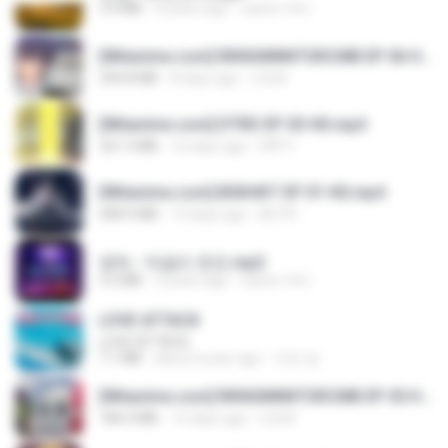
3.4 MB
4 years ago
castor-trot
[Witanime.com] RKNGMNNTSRCMB EP 06 HD.mp4
294.8 MB
8 days ago
LOLKI
[Witanime.com] DTRD EP 03 HD.mp4
321.3 MB
16 days ago
DRTY
[Witanime.com] BSKHKT EP 01 HD.mp4
408.9 MB
13 days ago
BLITR
영탁 - 막걸리 한잔.mp3
3.2 MB
3 years ago
castor-trot
LOVE ATTACK
LOVE ATTACK
7.1 MB
about a year ago
지빈 임.
[Witanime.com] RKNGMNNTSRCMB EP 05 HD.mp4
186.0 MB
15 days ago
LOLKI