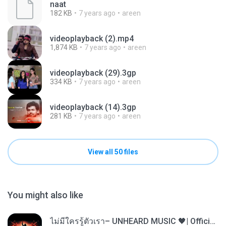
naat
182 KB
7 years ago
areen
videoplayback (2).mp4
1,874 KB
7 years ago
areen
videoplayback (29).3gp
334 KB
7 years ago
areen
videoplayback (14).3gp
281 KB
7 years ago
areen
View all 50 files
You might also like
ไม่มีใครรู้ตัวเรา– UNHEARD MUSIC 🖤| Official Lyric Video | เพลงสู้ชีวิต