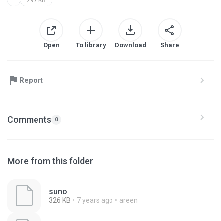
297 KB
Open
To library
Download
Share
Report
Comments
0
More from this folder
suno
326 KB
7 years ago
areen