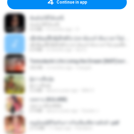
Continue in app
ฉันมันก็ดีได้แค่นี้
ฉันมันก็ดีได้แค่นี้
4.2 MB
9 months ago
D
ເຊົາຮ້ອງເຖົ້າຊິເອົາທໍ່ໃດ (เซาฮ้องเถ้าสิเอาเท่าใด) ບຸນເກີດ ຫນູຫ່ວງ ft. ໂສພາ ຈຸນທະລາ
ເຊົາຮ້ອງເຖົ້າຊິເອົາທໍ່ໃດ (เซาฮ้องเถ้าสิเอาเท่าใด) ບຸນເກີດ ຫນູຫ່ວງ ft. ໂສພາ ຈຸນທະລາ
6.0 MB
2 months ago
But G.
Tomodachi Life Living the Dream [NSP].torrent
252 KB
2 months ago
margob
ผู้บ่าวเสื้อปุ๋ย
ผู้บ่าวเสื้อปุ๋ย
5.2 MB
about a year ago
Mith 9.
กุหลาบ (KULARB)
กุหลาบ (KULARB)
5.9 MB
about a year ago
Suwan J.
หนูน้อยสู้ชีวิตกับภารกิจเลี้ยงพี่ชายทั้งห้า.pdf
27.2 MB
17 days ago
Pandarin