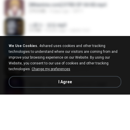
[Witanime.com] DTRD EP 04 HD.mp4
279.0 MB
9 days ago
DRTY
나훈아 - 영영.mp3
3.5 MB
4 years ago
castor-trot
신유리) 유두자위 A to Z.mp3
We Use Cookies.
4shared uses cookies and other tracking
256.6 MB
2 years ago
좀비고4인커플 좀.
technologies to understand where our visitors are coming from and
improve your browsing experience on our Website. By using our
Website, you consent to our use of cookies and other tracking
배금성 - 사랑이 비를 맞아요.mp3
technologies.
Change my preferences
3.5 MB
4 years ago
castor-trot
I Agree
임영웅 - 어느 60대 노부부이야기.mp3
4.6 MB
4 years ago
castor-trot
Air Hostess S01 E01.mp4
174.4 MB
3 months ago
민호 이.
진성 - 천년을 빌려준다면.mp3
3.4 MB
4 years ago
castor-trot