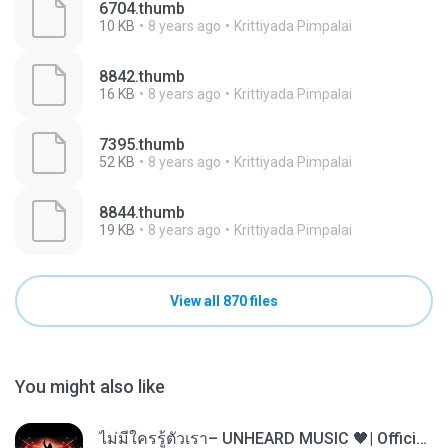
6704.thumb
10 KB
8 years ago
Krittiyada Pimpalai
8842.thumb
16 KB
8 years ago
Krittiyada Pimpalai
7395.thumb
52 KB
8 years ago
Krittiyada Pimpalai
8844.thumb
19 KB
8 years ago
Krittiyada Pimpalai
View all 870 files
You might also like
ไม่มีใครรู้ตัวเรา– UNHEARD MUSIC 🖤| Official Lyric Video | เพลงสู้ชีวิต