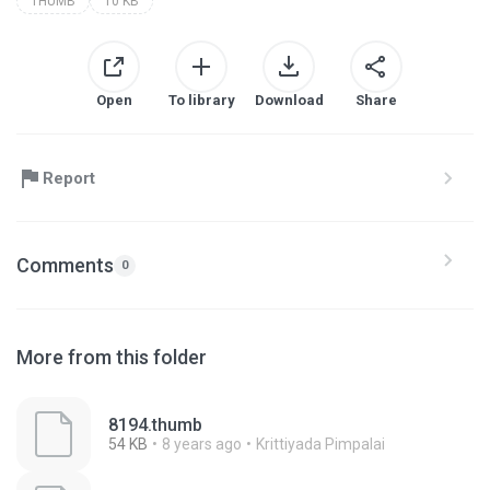
THUMB
10 KB
Open
To library
Download
Share
Report
Comments
0
More from this folder
8194.thumb
54 KB
8 years ago
Krittiyada Pimpalai