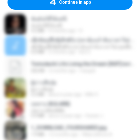
Continue in app
ฉันมันก็ดีได้แค่นี้
ฉันมันก็ดีได้แค่นี้
4.2 MB
9 months ago
D
ເຊົາຮ້ອງເຖົ້າຊິເອົາທໍ່ໃດ (เซาฮ้องเถ้าสิเอาเท่าใด) ບຸນເກີດ ຫນູຫ່ວງ ft. ໂສພາ ຈຸນທະລາ
ເຊົາຮ້ອງເຖົ້າຊິເອົາທໍ່ໃດ (เซาฮ้องเถ้าสิเอาเท่าใด) ບຸນເກີດ ຫນູຫ່ວງ ft. ໂສພາ ຈຸນທະລາ
6.0 MB
2 months ago
But G.
Tomodachi Life Living the Dream [NSP].torrent
252 KB
2 months ago
margob
ผู้บ่าวเสื้อปุ๋ย
ผู้บ่าวเสื้อปุ๋ย
5.2 MB
about a year ago
Mith 9.
กุหลาบ (KULARB)
กุหลาบ (KULARB)
5.9 MB
about a year ago
Suwan J.
1_DOWNLOAD_FOURSHARED.jpg
1.9 MB
12 months ago
Wtlprodthree A.