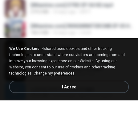
[Witanime.com] DTRD EP 04 HD.mp4
279.0 MB
10 days ago
DRTY
[Witanime.com] RKNGMNNTSRCMB EP 05 HD.mp4
186.0 MB
16 days ago
LOLKI
나훈아 - 영영.mp3
We Use Cookies.
4shared uses cookies and other tracking
3.5 MB
4 years ago
castor-trot
technologies to understand where our visitors are coming from and
improve your browsing experience on our Website. By using our
Website, you consent to our use of cookies and other tracking
배금성 - 사랑이 비를 맞아요.mp3
technologies.
Change my preferences
3.5 MB
4 years ago
castor-trot
I Agree
신유리) 유두자위 A to Z.mp3
256.6 MB
2 years ago
좀비고4인커플 좀.
Air Hostess S01 E01.mp4
174.4 MB
3 months ago
민호 이.
임영웅 - 어느 60대 노부부이야기.mp3
4.6 MB
4 years ago
castor-trot