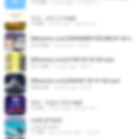
14.2 MB
7 years ago
อมรพันธ์ จ.
진성 - 보릿고개.mp3
3.4 MB
4 years ago
castor-trot
[Witanime.com] RKNGMNNTSRCMB EP 06 HD.mp4
294.8 MB
9 days ago
LOLKI
[Witanime.com] DTRD EP 03 HD.mp4
321.3 MB
17 days ago
DRTY
[Witanime.com] BSKHKT EP 01 HD.mp4
408.9 MB
14 days ago
BLITR
영탁 - 막걸리 한잔.mp3
3.2 MB
3 years ago
castor-trot
LOVE ATTACK
LOVE ATTACK
7.1 MB
about a year ago
지빈 임.