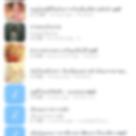
หนูน้อยสู้ชีวิตกับภารกิจเลี้ยงพี่ชายทั้งห้า.pdf
27.2 MB
18 days ago
Pandarin
สายลมเจ็บปวด
สายลมเจ็บปวด
4.0 MB
8 months ago
D
ฝ่าบาททรงพระเจริญหมื่นปี1.pdf
6.4 MB
about a year ago
Orasa K.
เกิดใหม่อีกครา อี๋เหนียงอย่างข้าเป็นภรรยาขุนนาง 1_ST.pdf
4.9 MB
18 days ago
Pandarin
อยู่ที่ไหนก็คิดถึง - เมนทอล.mp3
4.2 MB
2 years ago
มันไม้สาย ม.
เอิ้นเธอว่าความฮัก
เอิ้นเธอว่าความฮัก
4.1 MB
2 months ago
ถามพ่อ&#39;พ ม.
เมียน้อยเหงา พาเสียวค่ะ18+เล่าเรื่องเสียว.mp3