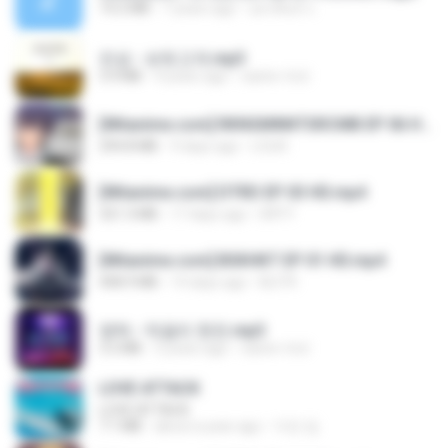
14.2 MB
7 years ago
อมรพันธ์ จ.
진성 - 보릿고개.mp3
3.4 MB
4 years ago
castor-trot
[Witanime.com] RKNGMNNTSRCMB EP 06 HD.mp4
294.8 MB
9 days ago
LOLKI
[Witanime.com] DTRD EP 03 HD.mp4
321.3 MB
17 days ago
DRTY
[Witanime.com] BSKHKT EP 01 HD.mp4
408.9 MB
14 days ago
BLITR
영탁 - 막걸리 한잔.mp3
3.2 MB
3 years ago
castor-trot
LOVE ATTACK
LOVE ATTACK
7.1 MB
about a year ago
지빈 임.