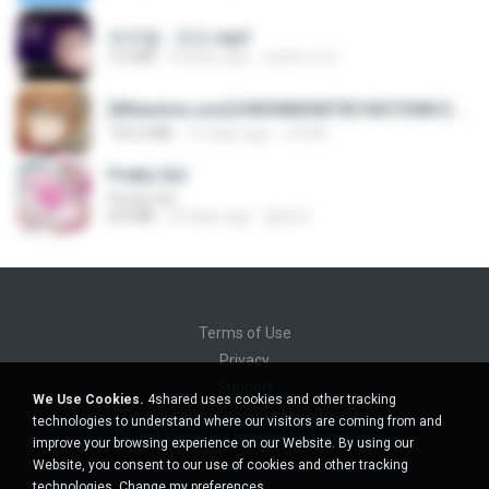
박우철 - 연모.mp3
3.5 MB
4 years ago
castor-trot
[Witanime.com] KWONMSNITIK1NGTDNN EP 04 HD.mp4
192.0 MB
15 days ago
JUVIA
Pretty Girl
Pretty Girl
8.8 MB
23 days ago
황영지
Terms of Use
Privacy
Support
We Use Cookies.
4shared uses cookies and other tracking
Do not sell my personal information
technologies to understand where our visitors are coming from and
Do not share my personal information
improve your browsing experience on our Website. By using our
Website, you consent to our use of cookies and other tracking
technologies.
Change my preferences