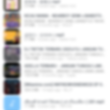
문희옥 - 평행선.mp3
2.9 MB
4 years ago
castor-trot
KICAU MANIA - NDARBOY GENK x BANDITOZ YAOW 86 (OFFICIAL LYRIC VIDEO) GAS POL NDANGAK
KICAU MANIA - NDARBOY GENK x BANDITOZ YAOW 86 (OFFICIAL LYRIC VIDEO) GAS POL NDANGAK
8.9 MB
3 months ago
Rina P.
금잔디 - 오라버니.mp3
3.1 MB
4 years ago
castor-trot
DJ TIKTOK TERBARU 2025🎵DJ JANGAN TUNGGU LAMA LAMA NANTI LAMA LAMA 🎵DJ SEDIA AKU SEBELUM HUJAN
DJ TIKTOK TERBARU 2025🎵DJ JANGAN TUNGGU LAMA LAMA NANTI LAMA LAMA 🎵DJ SEDIA AKU SEBELUM HUJAN
199.4 MB
6 months ago
Yahya Lahiya
ADELLA TERBARU - JANGAN TUNGGU LAMA LAMA - GELAS RETAK - OM ADELLA FULL ALBUM TERBARU 2026
ADELLA TERBARU - JANGAN TUNGGU LAMA LAMA - GELAS RETAK - OM ADELLA FULL ALBUM TERBARU 2026
133.0 MB
4 months ago
Cuplis
[Witanime.com] HMYNGWHSNIDMS2S EP 04 HD.mp4
235.5 MB
14 days ago
KILJY
เพื่อนพี่ ช่วยทำให้เสด ( เล่าเรื่องเสียว ) 201.mp3
7.1 MB
6 years ago
TNP2 M.