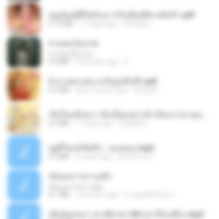
หนูน้อยสู้ชีวิตกับภารกิจเลี้ยงพี่ชายทั้งห้า.pdf
27.2 MB
17 days ago
Pandarin
สายลมเจ็บปวด
สายลมเจ็บปวด
4.0 MB
8 months ago
D
ฝ่าบาททรงพระเจริญหมื่นปี1.pdf
6.4 MB
about a year ago
Orasa K.
เกิดใหม่อีกครา อี๋เหนียงอย่างข้าเป็นภรรยาขุนนาง 1_ST.pdf
4.9 MB
17 days ago
Pandarin
อยู่ที่ไหนก็คิดถึง - เมนทอล.mp3
4.2 MB
2 years ago
มันไม้สาย ม.
เอิ้นเธอว่าความฮัก
เอิ้นเธอว่าความฮัก
4.1 MB
2 months ago
ถามพ่อ&#39;พ ม.
เมียน้อยเหงา พาเสียวค่ะ18+เล่าเรื่องเสียว.mp3