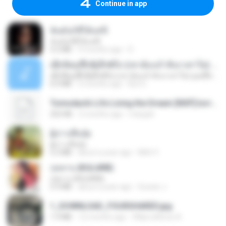
Continue in app
ฉันมันก็ดีได้แค่นี้
ฉันมันก็ดีได้แค่นี้
4.2 MB
9 months ago
D
ເຊົາຮ້ອງເຖົ້າຊິເອົາທໍ່ໃດ (เซาฮ้องเถ้าสิเอาเท่าใด) ບຸນເກີດ ຫນູຫ່ວງ ft. ໂສພາ ຈຸນທະລາ
ເຊົາຮ້ອງເຖົ້າຊິເອົາທໍ່ໃດ (เซาฮ้องเถ้าสิเอาเท่าใด) ບຸນເກີດ ຫນູຫ່ວງ ft. ໂສພາ ຈຸນທະລາ
6.0 MB
2 months ago
But G.
Tomodachi Life Living the Dream [NSP].torrent
252 KB
2 months ago
margob
ผู้บ่าวเสื้อปุ๋ย
ผู้บ่าวเสื้อปุ๋ย
5.2 MB
about a year ago
Mith 9.
กุหลาบ (KULARB)
กุหลาบ (KULARB)
5.9 MB
about a year ago
Suwan J.
1_DOWNLOAD_FOURSHARED.jpg
1.9 MB
12 months ago
Wtlprodthree A.