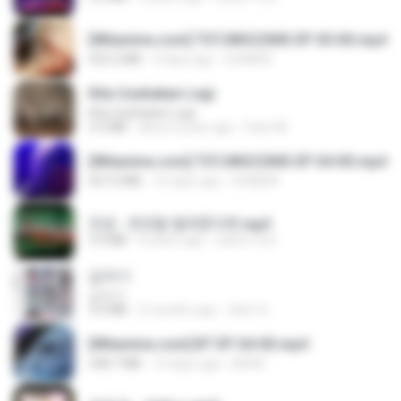
[Witanime.com] TSTJWGCDMS EP 05 HD.mp4
423.2 MB
9 days ago
DOMISR
Kita Usahakan Lagi
Kita Usahakan Lagi
3.3 MB
about a year ago
Fazri M.
[Witanime.com] TSTJWGCDMS EP 04 HD.mp4
567.0 MB
16 days ago
DOMISR
진성 - 천년을 빌려준다면.mp3
3.4 MB
4 years ago
castor-trot
갑자기
갑자기
3.0 MB
2 months ago
복희 박.
[Witanime.com] BT EP 04 HD.mp4
248.7 MB
14 days ago
BAXK