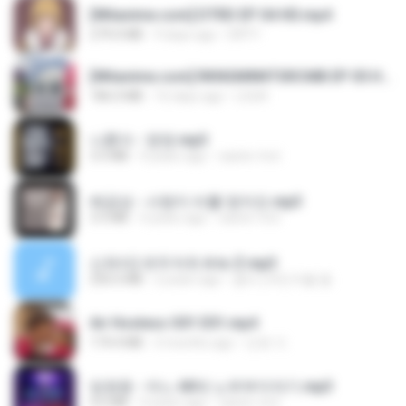
[Witanime.com] DTRD EP 04 HD.mp4
279.0 MB
9 days ago
DRTY
[Witanime.com] RKNGMNNTSRCMB EP 05 HD.mp4
186.0 MB
16 days ago
LOLKI
나훈아 - 영영.mp3
3.5 MB
4 years ago
castor-trot
배금성 - 사랑이 비를 맞아요.mp3
3.5 MB
4 years ago
castor-trot
신유리) 유두자위 A to Z.mp3
256.6 MB
2 years ago
좀비고4인커플 좀.
Air Hostess S01 E01.mp4
174.4 MB
3 months ago
민호 이.
임영웅 - 어느 60대 노부부이야기.mp3
4.6 MB
4 years ago
castor-trot