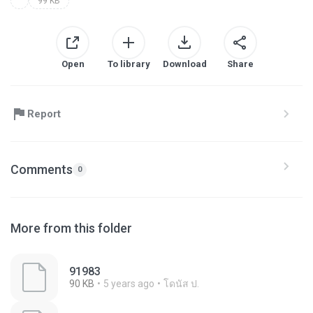
99 KB
Open
To library
Download
Share
Report
Comments
0
More from this folder
91983
90 KB
5 years ago
โดนัส ป.