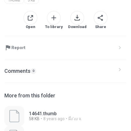
THUMB
5 KB
Open
To library
Download
Share
Report
Comments
0
More from this folder
14641.thumb
58 KB
8 years ago
ผึ้ง'งง จ.