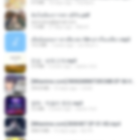
4.9 MB
18 days ago
Pandarin
ฉันไม่ต้องการพร สุจิรัน.pdf
tanmobza@gmail.com
1.4 MB
27 days ago
Mob K.
เมียน้อยเหงา พาเสียวค่ะ18+เล่าเรื่องเสียว.mp3
14.2 MB
7 years ago
อมรพันธ์ จ.
진성 - 보릿고개.mp3
3.4 MB
4 years ago
castor-trot
[Witanime.com] RKNGMNNTSRCMB EP 06 HD.mp4
294.8 MB
10 days ago
LOLKI
영탁 - 막걸리 한잔.mp3
3.2 MB
3 years ago
castor-trot
[Witanime.com] BSKHKT EP 01 HD.mp4
408.9 MB
15 days ago
BLITR