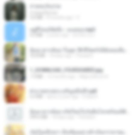
สายลมเจ็บปวด
สายลมเจ็บปวด
4.0 MB
8 months ago
D
อยู่ที่ไหนก็คิดถึง - เมนทอล.mp3
4.2 MB
2 years ago
มันไม้สาย ม.
ย้อนเวลากลับมาในยุค 70 ชีวิตครั้งนี้ฉันขอเลือกเอง จบ.pdf
32.8 MB
18 days ago
Pandarin
1_DOWNLOAD_FOURSHARED.jpg
1.9 MB
12 months ago
Wtlprodthree A.
ฝ่าบาททรงพระเจริญหมื่นปี1.pdf
6.4 MB
about a year ago
Orasa K.
ย้อนเวลากลับมาเกิดใหม่ในวันสิ้นโลกพร้อมมิติส่วนตัว 1-443 [จบ] - 揍趴长颈鹿.pdf
499.6 MB
18 days ago
Pandarin
เกิดใหม่อีกครา อี๋เหนียงอย่างข้าเป็นภรรยาขุนนาง 1_ST.pdf