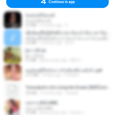
Continue in app
ฉันมันก็ดีได้แค่นี้
ฉันมันก็ดีได้แค่นี้
4.2 MB
9 months ago
D
ເຊົາຮ້ອງເຖົ້າຊິເອົາທໍ່ໃດ (เซาฮ้องเถ้าสิเอาเท่าใด) ບຸນເກີດ ຫນູຫ່ວງ ft. ໂສພາ ຈຸນທະລາ
ເຊົາຮ້ອງເຖົ້າຊິເອົາທໍ່ໃດ (เซาฮ้องเถ้าสิเอาเท่าใด) ບຸນເກີດ ຫນູຫ່ວງ ft. ໂສພາ ຈຸນທະລາ
6.0 MB
2 months ago
But G.
ผู้บ่าวเสื้อปุ๋ย
ผู้บ่าวเสื้อปุ๋ย
5.2 MB
about a year ago
Mith 9.
หนูน้อยสู้ชีวิตกับภารกิจเลี้ยงพี่ชายทั้งห้า.pdf
27.2 MB
18 days ago
Pandarin
Tomodachi Life Living the Dream [NSP].torrent
252 KB
2 months ago
margob
กุหลาบ (KULARB)
กุหลาบ (KULARB)
5.9 MB
about a year ago
Suwan J.