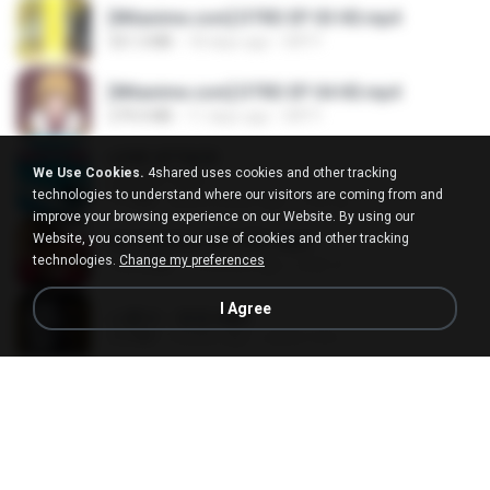
[Witanime.com] DTRD EP 03 HD.mp4
321.3 MB
18 days ago
DRTY
[Witanime.com] DTRD EP 04 HD.mp4
279.0 MB
11 days ago
DRTY
LOVE ATTACK
We Use Cookies.
4shared uses cookies and other tracking
LOVE ATTACK
technologies to understand where our visitors are coming from and
7.1 MB
about a year ago
지빈 임.
improve your browsing experience on our Website. By using our
Website, you consent to our use of cookies and other tracking
Air Hostess S01 E01.mp4
technologies.
Change my preferences
174.4 MB
3 months ago
민호 이.
I Agree
나훈아 - 영영.mp3
3.5 MB
4 years ago
castor-trot
신유리) 유두자위 A to Z.mp3
256.6 MB
2 years ago
좀비고4인커플 좀.
배금성 - 사랑이 비를 맞아요.mp3
3.5 MB
4 years ago
castor-trot