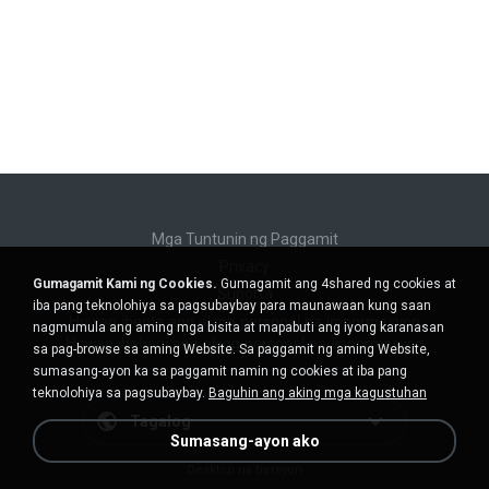
Mga Tuntunin ng Paggamit
Privacy
Gumagamit Kami ng Cookies.
Gumagamit ang 4shared ng cookies at
Suporta
iba pang teknolohiya sa pagsubaybay para maunawaan kung saan
Huwag ibenta ang aking personal na impormasyon
nagmumula ang aming mga bisita at mapabuti ang iyong karanasan
Huwag ibahagi ang aking personal na impormasyon
sa pag-browse sa aming Website. Sa paggamit ng aming Website,
sumasang-ayon ka sa paggamit namin ng cookies at iba pang
teknolohiya sa pagsubaybay.
Baguhin ang aking mga kagustuhan
Tagalog
Sumasang-ayon ako
Desktop na bersyon