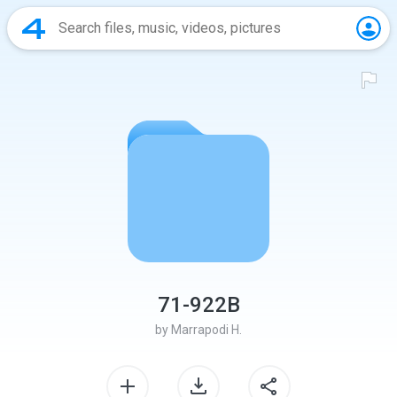
71-922B
by
Marrapodi H.