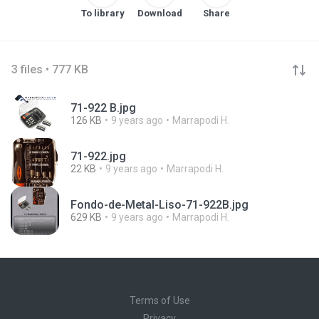
To library
Download
Share
3 files • 777 KB
71-922 B.jpg
126 KB
9 years ago
Marrapodi H.
71-922.jpg
22 KB
9 years ago
Marrapodi H.
Fondo-de-Metal-Liso-71-922B.jpg
629 KB
9 years ago
Marrapodi H.
Terms of Use
Privacy